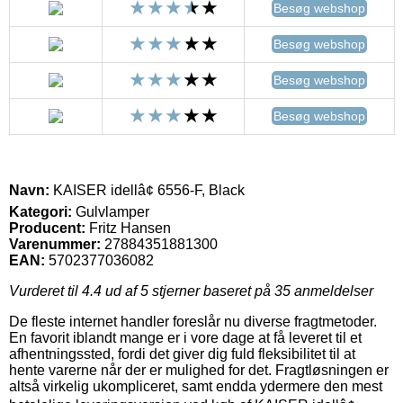
Besøg webshop
Besøg webshop
Besøg webshop
Besøg webshop
Navn:
KAISER idellâ¢ 6556-F, Black
Kategori:
Gulvlamper
Producent:
Fritz Hansen
Varenummer:
27884351881300
EAN:
5702377036082
Vurderet til
4.4
ud af 5 stjerner baseret på
35
anmeldelser
De fleste internet handler foreslår nu diverse fragtmetoder.
En favorit iblandt mange er i vore dage at få leveret til et
afhentningssted, fordi det giver dig fuld fleksibilitet til at
hente varerne når der er mulighed for det. Fragtløsningen er
altså virkelig ukompliceret, samt endda ydermere den mest