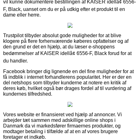
vil kunne dokumentere bestillingen af KAISER idellâ¢ 6556-
F, Black, uanset om du er på udkig efter et produkt til en
dame eller herre.
Trustpilot tilbyder absolut gode muligheder for at blive
klogere på flere forhenværende køberes opfattelser og af
den grund er det en hjælp, at du læser e-shoppens
bedømmelser af KAISER idellâ¢ 6556-F, Black forud for at
du handler.
Facebook bringer dig lignende en del fine muligheder for at
få indblik i internet forhandlerens popularitet. Her er der en
del netshops som tilbyder kunderne at notere en kritik af
deres køb, hvilket også bør drages fordel af til vurdering af
kundernes tilfredshed.
Vores website er finansieret ved hjælp af annoncer. Vi
arbejder tæt sammen med adskillige online shops i
Danmark da vi markedsfører firmaernes produkter, og
modtager betaling i tilfælde af at en af vores brugere
foretager et indkøb.