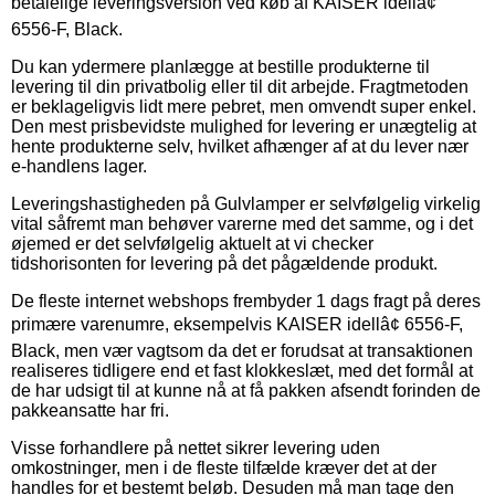
betalelige leveringsversion ved køb af KAISER idellâ¢
6556-F, Black.
Du kan ydermere planlægge at bestille produkterne til
levering til din privatbolig eller til dit arbejde. Fragtmetoden
er beklageligvis lidt mere pebret, men omvendt super enkel.
Den mest prisbevidste mulighed for levering er unægtelig at
hente produkterne selv, hvilket afhænger af at du lever nær
e-handlens lager.
Leveringshastigheden på Gulvlamper er selvfølgelig virkelig
vital såfremt man behøver varerne med det samme, og i det
øjemed er det selvfølgelig aktuelt at vi checker
tidshorisonten for levering på det pågældende produkt.
De fleste internet webshops frembyder 1 dags fragt på deres
primære varenumre, eksempelvis KAISER idellâ¢ 6556-F,
Black, men vær vagtsom da det er forudsat at transaktionen
realiseres tidligere end et fast klokkeslæt, med det formål at
de har udsigt til at kunne nå at få pakken afsendt forinden de
pakkeansatte har fri.
Visse forhandlere på nettet sikrer levering uden
omkostninger, men i de fleste tilfælde kræver det at der
handles for et bestemt beløb. Desuden må man tage den