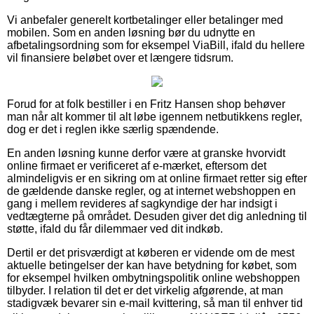
Vi anbefaler generelt kortbetalinger eller betalinger med
mobilen. Som en anden løsning bør du udnytte en
afbetalingsordning som for eksempel ViaBill, ifald du hellere
vil finansiere beløbet over et længere tidsrum.
Forud for at folk bestiller i en Fritz Hansen shop behøver
man når alt kommer til alt løbe igennem netbutikkens regler,
dog er det i reglen ikke særlig spændende.
En anden løsning kunne derfor være at granske hvorvidt
online firmaet er verificeret af e-mærket, eftersom det
almindeligvis er en sikring om at online firmaet retter sig efter
de gældende danske regler, og at internet webshoppen en
gang i mellem revideres af sagkyndige der har indsigt i
vedtægterne på området. Desuden giver det dig anledning til
støtte, ifald du får dilemmaer ved dit indkøb.
Dertil er det prisværdigt at køberen er vidende om de mest
aktuelle betingelser der kan have betydning for købet, som
for eksempel hvilken ombytningspolitik online webshoppen
tilbyder. I relation til det er det virkelig afgørende, at man
stadigvæk bevarer sin e-mail kvittering, så man til enhver tid