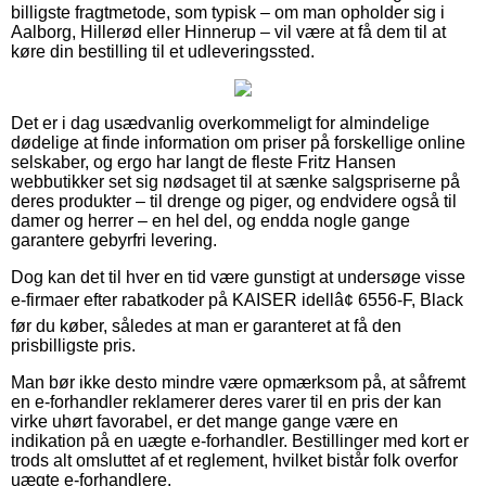
billigste fragtmetode, som typisk – om man opholder sig i
Aalborg, Hillerød eller Hinnerup – vil være at få dem til at
køre din bestilling til et udleveringssted.
Det er i dag usædvanlig overkommeligt for almindelige
dødelige at finde information om priser på forskellige online
selskaber, og ergo har langt de fleste Fritz Hansen
webbutikker set sig nødsaget til at sænke salgspriserne på
deres produkter – til drenge og piger, og endvidere også til
damer og herrer – en hel del, og endda nogle gange
garantere gebyrfri levering.
Dog kan det til hver en tid være gunstigt at undersøge visse
e-firmaer efter rabatkoder på KAISER idellâ¢ 6556-F, Black
før du køber, således at man er garanteret at få den
prisbilligste pris.
Man bør ikke desto mindre være opmærksom på, at såfremt
en e-forhandler reklamerer deres varer til en pris der kan
virke uhørt favorabel, er det mange gange være en
indikation på en uægte e-forhandler. Bestillinger med kort er
trods alt omsluttet af et reglement, hvilket bistår folk overfor
uægte e-forhandlere.