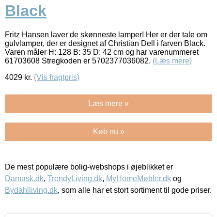
Black
Fritz Hansen laver de skønneste lamper! Her er der tale om
gulvlamper, der er designet af Christian Dell i farven Black.
Varen måler H: 128 B: 35 D: 42 cm og har varenummeret
61703608 Stregkoden er 5702377036082.
(Læs mere)
4029
kr.
(Vis fragtpris)
Læs mere »
Køb nu »
De mest populære bolig-webshops i øjeblikket er
Damask.dk
,
TrendyLiving.dk
,
MyHomeMøbler.dk
og
Bydahlliving.dk
, som alle har et stort sortiment til gode priser.