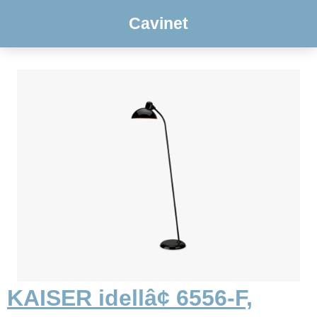
Cavinet
KAISER idellâ¢ 6556-F,