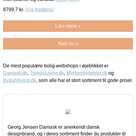
8799.7
kr.
(Vis fragtpris)
Læs mere »
Køb nu »
De mest populære bolig-webshops i øjeblikket er
Damask.dk
,
TrendyLiving.dk
,
MyHomeMøbler.dk
og
Bydahlliving.dk
, som alle har et stort sortiment til gode priser.
Georg Jensen Damask er anerkendt dansk
designbrand, og i deres sortiment finder du produkter til