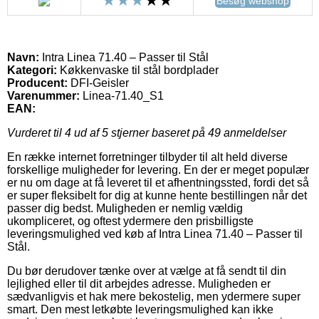
Besøg webshop
Navn:
Intra Linea 71.40 – Passer til Stål
Kategori:
Køkkenvaske til stål bordplader
Producent:
DFI-Geisler
Varenummer:
Linea-71.40_S1
EAN:
Vurderet til
4
ud af 5 stjerner baseret på
49
anmeldelser
En række internet forretninger tilbyder til alt held diverse
forskellige muligheder for levering. En der er meget populær
er nu om dage at få leveret til et afhentningssted, fordi det så
er super fleksibelt for dig at kunne hente bestillingen når det
passer dig bedst. Muligheden er nemlig vældig
ukompliceret, og oftest ydermere den prisbilligste
leveringsmulighed ved køb af Intra Linea 71.40 – Passer til
Stål.
Du bør derudover tænke over at vælge at få sendt til din
lejlighed eller til dit arbejdes adresse. Muligheden er
sædvanligvis et hak mere bekostelig, men ydermere super
smart. Den mest letkøbte leveringsmulighed kan ikke