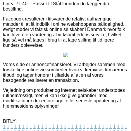
Linea 71.40 – Passer til Stål forinden du lægger din
bestilling.
Facebook resulterer i tilsvarende relativt uafhængige
metoder til at få indblik i online webshoppens pålidelighed. I
øvrigt møder vi faktisk online selskaber i Danmark hvor folk
kan levere en vurdering af virksomhedens service, hvilket
lige så vel må tages i brug til at tage stilling til tidligere
kunders oplevelser.
Vores side er annoncefinansieret. Vi arbejder sammen med
forskellige online virksomheder hvori vi fremviser firmaernes
tilbud, og tager honorar i tilfælde af at en af vores
besøgende realiserer en transaktion.
Vejledning om produkter og internet selskaber understøttes
rutinemæssigt, men vi kan ikke give garantier imod
modifikationer der er foretaget efter seneste opdatering af
hjemmesidens oplysninger.
BITLY:
1
1
1
1
1
1
1
1
1
1
1
1
1
1
1
1
1
1
1
1
1
1
1
1
1
1
1
1
1
1
1
1
1