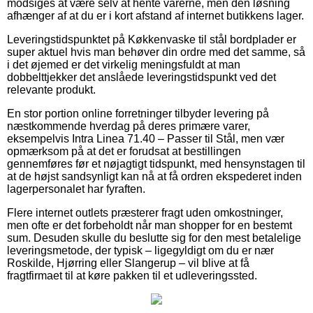
modsiges at være selv at hente varerne, men den løsning
afhænger af at du er i kort afstand af internet butikkens lager.
Leveringstidspunktet på Køkkenvaske til stål bordplader er
super aktuel hvis man behøver din ordre med det samme, så
i det øjemed er det virkelig meningsfuldt at man
dobbelttjekker det anslåede leveringstidspunkt ved det
relevante produkt.
En stor portion online forretninger tilbyder levering på
næstkommende hverdag på deres primære varer,
eksempelvis Intra Linea 71.40 – Passer til Stål, men vær
opmærksom på at det er forudsat at bestillingen
gennemføres før et nøjagtigt tidspunkt, med hensynstagen til
at de højst sandsynligt kan nå at få ordren ekspederet inden
lagerpersonalet har fyraften.
Flere internet outlets præsterer fragt uden omkostninger,
men ofte er det forbeholdt når man shopper for en bestemt
sum. Desuden skulle du beslutte sig for den mest betalelige
leveringsmetode, der typisk – ligegyldigt om du er nær
Roskilde, Hjørring eller Slangerup – vil blive at få
fragtfirmaet til at køre pakken til et udleveringssted.