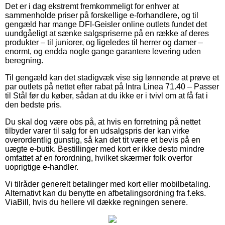
Det er i dag ekstremt fremkommeligt for enhver at
sammenholde priser på forskellige e-forhandlere, og til
gengæld har mange DFI-Geisler online outlets fundet det
uundgåeligt at sænke salgspriserne på en række af deres
produkter – til juniorer, og ligeledes til herrer og damer –
enormt, og endda nogle gange garantere levering uden
beregning.
Til gengæld kan det stadigvæk vise sig lønnende at prøve et
par outlets på nettet efter rabat på Intra Linea 71.40 – Passer
til Stål før du køber, sådan at du ikke er i tvivl om at få fat i
den bedste pris.
Du skal dog være obs på, at hvis en forretning på nettet
tilbyder varer til salg for en udsalgspris der kan virke
overordentlig gunstig, så kan det tit være et bevis på en
uægte e-butik. Bestillinger med kort er ikke desto mindre
omfattet af en forordning, hvilket skærmer folk overfor
uoprigtige e-handler.
Vi tilråder generelt betalinger med kort eller mobilbetaling.
Alternativt kan du benytte en afbetalingsordning fra f.eks.
ViaBill, hvis du hellere vil dække regningen senere.