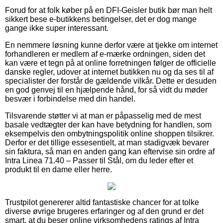
Forud for at folk køber på en DFI-Geisler butik bør man helt
sikkert bese e-butikkens betingelser, det er dog mange
gange ikke super interessant.
En nemmere løsning kunne derfor være at tjekke om internet
forhandleren er medlem af e-mærke ordningen, siden det
kan være et tegn på at online forretningen følger de officielle
danske regler, udover at internet butikken nu og da ses til af
specialister der forstår de gældende vilkår. Dette er desuden
en god genvej til en hjælpende hånd, for så vidt du møder
besvær i forbindelse med din handel.
Tilsvarende støtter vi at man er påpasselig med de mest
basale vedtægter der kan have betydning for handlen, som
eksempelvis den ombytningspolitik online shoppen tilsikrer.
Derfor er det tillige essesentielt, at man stadigvæk bevarer
sin faktura, så man en anden gang kan eftervise sin ordre af
Intra Linea 71.40 – Passer til Stål, om du leder efter et
produkt til en dame eller herre.
Trustpilot genererer altid fantastiske chancer for at tolke
diverse øvrige brugeres erfaringer og af den grund er det
smart, at du beser online virksomhedens ratings af Intra