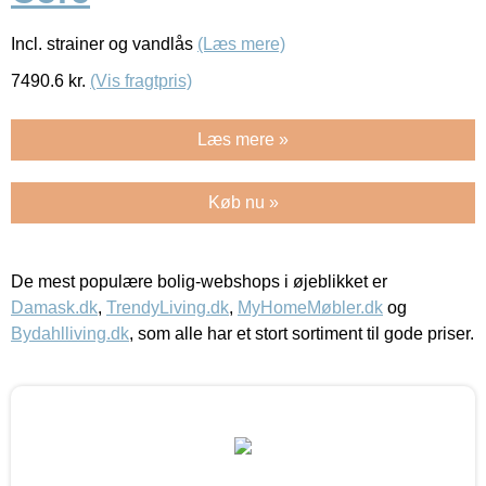
Incl. strainer og vandlås
(Læs mere)
7490.6
kr.
(Vis fragtpris)
Læs mere »
Køb nu »
De mest populære bolig-webshops i øjeblikket er
Damask.dk
,
TrendyLiving.dk
,
MyHomeMøbler.dk
og
Bydahlliving.dk
, som alle har et stort sortiment til gode priser.