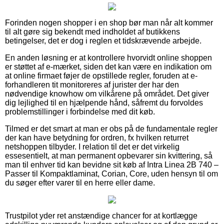
Forinden nogen shopper i en shop bør man når alt kommer
til alt gøre sig bekendt med indholdet af butikkens
betingelser, det er dog i reglen et tidskrævende arbejde.
En anden løsning er at kontrollere hvorvidt online shoppen
er støttet af e-mærket, siden det kan være en indikation om
at online firmaet føjer de opstillede regler, foruden at e-
forhandleren tit monitoreres af jurister der har den
nødvendige knowhow om vilkårene på området. Det giver
dig lejlighed til en hjælpende hånd, såfremt du forvoldes
problemstillinger i forbindelse med dit køb.
Tilmed er det smart at man er obs på de fundamentale regler
der kan have betydning for ordren, fx hvilken returret
netshoppen tilbyder. I relation til det er det virkelig
essesentielt, at man permanent opbevarer sin kvittering, så
man til enhver tid kan bevidne sit køb af Intra Linea 2B 740 –
Passer til Kompaktlaminat, Corian, Core, uden hensyn til om
du søger efter varer til en herre eller dame.
Trustpilot yder ret anstændige chancer for at kortlægge