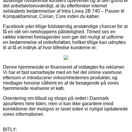
adskillige nuværende kunders oplevelser og af den grund er
det anbefalelsesværdigt, at du efterforsker internet
selskabets bedømmelser af Intra Linea 2B 740 – Passer til
Kompaktlaminat, Corian, Core inden du køber.
Facebook yder tillige fuldstændig anstændige chancer for at
få en idé om netshoppens pålidelighed. Tilmed ses en
række internet foretagender som gør det muligt at udforme
en bedømmelse af ordreforløbet, hvilket tillige kan udnyttes
til at få et indtryk af hvor tilfredse kunderne er.
Denne hjemmeside er finansieret af indtægter fra reklamer.
Vi har et fast samarbejde med en hel del online varehuse
eftersom vi introducerer virksomhedernes produkter, og
modtager honorar såfremt en af de besøgende på vores
hjemmeside realiserer et køb.
Orientering om tilbud og shops på nettet i Danmark
ajourføres hele tiden, men vi kan ikke garantere imod
korrektioner der muligvis er lavet siden vi nyligst opdaterede
vores informationer.
BITLY: