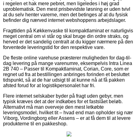
i regelen et hak mere pebret, men ligeledes i høj grad
uproblematisk. Den mest prisbevidste løsning er uden tvivl
at du selv henter varerne, men det betinges af at du fysisk
befinder dig nærved internet webshoppens arbejdslager.
Fragttiden på Køkkenvaske til kompaktlaminat er naturligvis
meget central om vi står og skal bruge din ordre straks, og
herved er det sandelig centralt at du kigger nærmere på den
forventede leveringstid for den respektive vare.
De fleste online varehuse præsterer muligheden for dag-til-
dag levering på mange varenumre, eksempelvis Intra Linea
2B 740 – Passer til Kompaktlaminat, Corian, Core, som er
regnet ud fra at bestillingen anbringes forinden et besluttet
tidspunkt, så at de har udsigt til at kunne nå at få pakken
afsted forud for at logistikpersonalet har fri.
Flere internet selskaber byder på fragt uden gebyr, men
typisk kræves det at der indkøbes for et fastslået beløb.
Alternativt må man overveje den mest letkøbte
leveringsmodel, hvilket tit – hvad end man opholder sig nær
Viborg, Vordingborg eller Assens – er at få dem til at levere
produkterne til en pakkeshop.