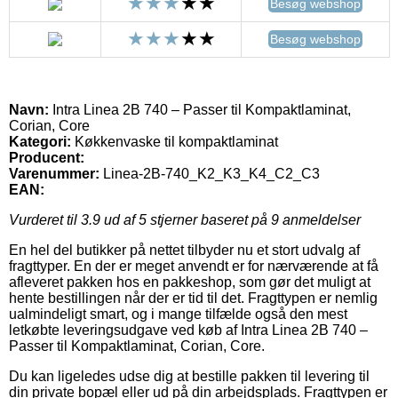
Besøg webshop
Besøg webshop
Navn:
Intra Linea 2B 740 – Passer til Kompaktlaminat,
Corian, Core
Kategori:
Køkkenvaske til kompaktlaminat
Producent:
Varenummer:
Linea-2B-740_K2_K3_K4_C2_C3
EAN:
Vurderet til
3.9
ud af 5 stjerner baseret på
9
anmeldelser
En hel del butikker på nettet tilbyder nu et stort udvalg af
fragttyper. En der er meget anvendt er for nærværende at få
afleveret pakken hos en pakkeshop, som gør det muligt at
hente bestillingen når der er tid til det. Fragttypen er nemlig
ualmindeligt smart, og i mange tilfælde også den mest
letkøbte leveringsudgave ved køb af Intra Linea 2B 740 –
Passer til Kompaktlaminat, Corian, Core.
Du kan ligeledes udse dig at bestille pakken til levering til
din private bopæl eller ud på din arbejdsplads. Fragttypen er