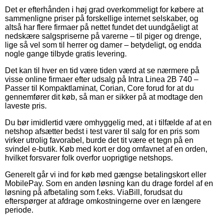
Det er efterhånden i høj grad overkommeligt for købere at
sammenligne priser på forskellige internet selskaber, og
altså har flere firmaer på nettet fundet det uundgåeligt at
nedskære salgspriserne på varerne – til piger og drenge,
lige så vel som til herrer og damer – betydeligt, og endda
nogle gange tilbyde gratis levering.
Det kan til hver en tid være tiden værd at se nærmere på
visse online firmaer efter udsalg på Intra Linea 2B 740 –
Passer til Kompaktlaminat, Corian, Core forud for at du
gennemfører dit køb, så man er sikker på at modtage den
laveste pris.
Du bør imidlertid være omhyggelig med, at i tilfælde af at en
netshop afsætter bedst i test varer til salg for en pris som
virker utrolig favorabel, burde det tit være et tegn på en
svindel e-butik. Køb med kort er dog omfavnet af en orden,
hvilket forsvarer folk overfor uoprigtige netshops.
Generelt går vi ind for køb med gængse betalingskort eller
MobilePay. Som en anden løsning kan du drage fordel af en
løsning på afbetaling som f.eks. ViaBill, forudsat du
efterspørger at afdrage omkostningerne over en længere
periode.