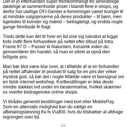
Det er jo efterhånden super fremkommeligt for almindelige
dødelige at sammenholde priser i blandt flere e-shops, og
derfor har utallige DFI-Geisler e-forretninger været tvunget til
at mindske salgspriserne på deres produkter – til børn, men
ligeledes til kvinder og mænd – betragteligt, og endda nogle
gange frembyde fri fragt.
Trods dette kan det til hver en tid vise sig lukrativt at kigge
forbi indtil flere forhandlere på nettet efter tilbud på Intra
Frame 97 D – Passer til Natursten, Keramik inden du
gennemfører din handel, så man er sikret at opnå den
billigste pris.
Man bør blot være klar over, at i tilfælde af at en forhandler
på nettet afhænder et produkt til salg for en pris der virker
mystisk god, så bør det i nogle tilfælde være et faresignal om
en falsk internet webshop. Kortbestillinger er ikke desto
mindre dækket ind under en bestemmelse, hvilket skærmer
os overfor bedrageriske online shops.
Vi tilråder generelt bestillinger med kort eller MobilePay.
Som en alternativ mulighed kan du vælge en
afbetalingsløsning fra fx ViaBill, hvis du tilstræber at afdrage
regningen over tid.