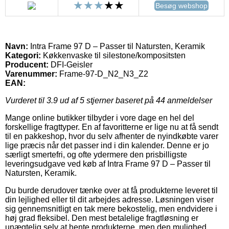
Besøg webshop
Navn:
Intra Frame 97 D – Passer til Natursten, Keramik
Kategori:
Køkkenvaske til silestone/kompositsten
Producent:
DFI-Geisler
Varenummer:
Frame-97-D_N2_N3_Z2
EAN:
Vurderet til
3.9
ud af 5 stjerner baseret på
44
anmeldelser
Mange online butikker tilbyder i vore dage en hel del
forskellige fragttyper. En af favoritterne er lige nu at få sendt
til en pakkeshop, hvor du selv afhenter de nyindkøbte varer
lige præcis når det passer ind i din kalender. Denne er jo
særligt smertefri, og ofte ydermere den prisbilligste
leveringsudgave ved køb af Intra Frame 97 D – Passer til
Natursten, Keramik.
Du burde derudover tænke over at få produkterne leveret til
din lejlighed eller til dit arbejdes adresse. Løsningen viser
sig gennemsnitligt en tak mere bekostelig, men endvidere i
høj grad fleksibel. Den mest betalelige fragtløsning er
unægtelig selv at hente produkterne, men den mulighed