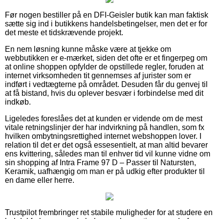
Før nogen bestiller på en DFI-Geisler butik kan man faktisk
sætte sig ind i butikkens handelsbetingelser, men det er for
det meste et tidskrævende projekt.
En nem løsning kunne måske være at tjekke om
webbutikken er e-mærket, siden det ofte er et fingerpeg om
at online shoppen opfylder de opstillede regler, foruden at
internet virksomheden tit gennemses af jurister som er
indført i vedtægterne på området. Desuden får du genvej til
at få bistand, hvis du oplever besvær i forbindelse med dit
indkøb.
Ligeledes foreslåes det at kunden er vidende om de mest
vitale retningslinjer der har indvirkning på handlen, som fx
hvilken ombytningsrettighed internet webshoppen lover. I
relation til det er det også essesentielt, at man altid bevarer
ens kvittering, således man til enhver tid vil kunne vidne om
sin shopping af Intra Frame 97 D – Passer til Natursten,
Keramik, uafhængig om man er på udkig efter produkter til
en dame eller herre.
Trustpilot frembringer ret stabile muligheder for at studere en