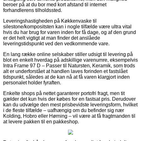
beroer på at du bor med kort afstand til internet
forhandlerens tilholdssted.
Leveringshastigheden på Køkkenvaske til
silestone/kompositsten kan i nogle tilfælde være ultra vital
hvis du har brug for varen inden for få dage, og af den grund
er det helt vigtigt at man finder det anslåede
leveringstidspunkt ved den vedkommende vare.
En lang række online selskaber stiller udsigt til levering på
blot en enkelt hverdag på adskillige varenumre, eksempelvis
Intra Frame 97 D – Passer til Natursten, Keramik, som trods
alt er underforstået at handlen laves forinden et fastslået
tidspunkt, således at de kan nå at få varen klargjort inden
personalet holder fyraften.
Enkelte shops på nettet garanterer portofri fragt, men tit
gælder det kun hvis der købes for en fastsat pris. Derudover
kan du udvælge den mest prisbevidste leveringsform, hvilket
i de fleste tilfælde – uafhængig om du befinder sig nær
Kolding, Hobro eller Hørning – vil være at få fragtmanden til
at levere pakken til en pakkeshop.