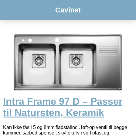
Cavinet
Intra Frame 97 D – Passer
til Natursten, Keramik
Kan ikke fås i 5 og 8mm fladstålIncl. løft-op ventil til begge
kummer, sæbedispenser, skyllekurv i sort plast og