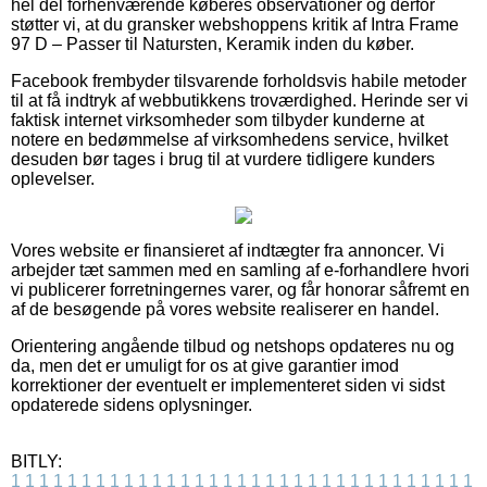
hel del forhenværende køberes observationer og derfor
støtter vi, at du gransker webshoppens kritik af Intra Frame
97 D – Passer til Natursten, Keramik inden du køber.
Facebook frembyder tilsvarende forholdsvis habile metoder
til at få indtryk af webbutikkens troværdighed. Herinde ser vi
faktisk internet virksomheder som tilbyder kunderne at
notere en bedømmelse af virksomhedens service, hvilket
desuden bør tages i brug til at vurdere tidligere kunders
oplevelser.
Vores website er finansieret af indtægter fra annoncer. Vi
arbejder tæt sammen med en samling af e-forhandlere hvori
vi publicerer forretningernes varer, og får honorar såfremt en
af de besøgende på vores website realiserer en handel.
Orientering angående tilbud og netshops opdateres nu og
da, men det er umuligt for os at give garantier imod
korrektioner der eventuelt er implementeret siden vi sidst
opdaterede sidens oplysninger.
BITLY:
1
1
1
1
1
1
1
1
1
1
1
1
1
1
1
1
1
1
1
1
1
1
1
1
1
1
1
1
1
1
1
1
1