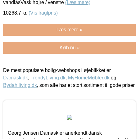
vandlåsVask højre / venstre
(Læs mere)
10268.7
kr.
(Vis fragtpris)
Læs mere »
Køb nu »
De mest populære bolig-webshops i øjeblikket er
Damask.dk
,
TrendyLiving.dk
,
MyHomeMøbler.dk
og
Bydahlliving.dk
, som alle har et stort sortiment til gode priser.
Georg Jensen Damask er anerkendt dansk