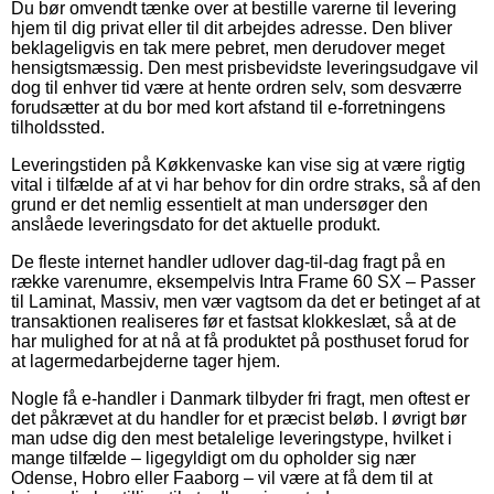
Du bør omvendt tænke over at bestille varerne til levering
hjem til dig privat eller til dit arbejdes adresse. Den bliver
beklageligvis en tak mere pebret, men derudover meget
hensigtsmæssig. Den mest prisbevidste leveringsudgave vil
dog til enhver tid være at hente ordren selv, som desværre
forudsætter at du bor med kort afstand til e-forretningens
tilholdssted.
Leveringstiden på Køkkenvaske kan vise sig at være rigtig
vital i tilfælde af at vi har behov for din ordre straks, så af den
grund er det nemlig essentielt at man undersøger den
anslåede leveringsdato for det aktuelle produkt.
De fleste internet handler udlover dag-til-dag fragt på en
række varenumre, eksempelvis Intra Frame 60 SX – Passer
til Laminat, Massiv, men vær vagtsom da det er betinget af at
transaktionen realiseres før et fastsat klokkeslæt, så at de
har mulighed for at nå at få produktet på posthuset forud for
at lagermedarbejderne tager hjem.
Nogle få e-handler i Danmark tilbyder fri fragt, men oftest er
det påkrævet at du handler for et præcist beløb. I øvrigt bør
man udse dig den mest betalelige leveringstype, hvilket i
mange tilfælde – ligegyldigt om du opholder sig nær
Odense, Hobro eller Faaborg – vil være at få dem til at