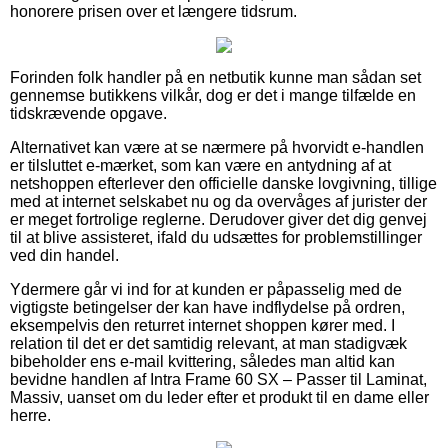
honorere prisen over et længere tidsrum.
Forinden folk handler på en netbutik kunne man sådan set
gennemse butikkens vilkår, dog er det i mange tilfælde en
tidskrævende opgave.
Alternativet kan være at se nærmere på hvorvidt e-handlen
er tilsluttet e-mærket, som kan være en antydning af at
netshoppen efterlever den officielle danske lovgivning, tillige
med at internet selskabet nu og da overvåges af jurister der
er meget fortrolige reglerne. Derudover giver det dig genvej
til at blive assisteret, ifald du udsættes for problemstillinger
ved din handel.
Ydermere går vi ind for at kunden er påpasselig med de
vigtigste betingelser der kan have indflydelse på ordren,
eksempelvis den returret internet shoppen kører med. I
relation til det er det samtidig relevant, at man stadigvæk
bibeholder ens e-mail kvittering, således man altid kan
bevidne handlen af Intra Frame 60 SX – Passer til Laminat,
Massiv, uanset om du leder efter et produkt til en dame eller
herre.