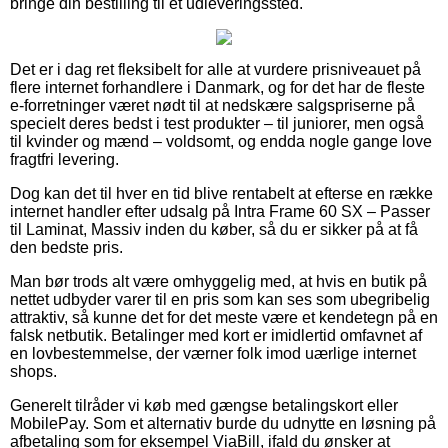
bringe din bestilling til et udleveringssted.
Det er i dag ret fleksibelt for alle at vurdere prisniveauet på
flere internet forhandlere i Danmark, og for det har de fleste
e-forretninger været nødt til at nedskære salgspriserne på
specielt deres bedst i test produkter – til juniorer, men også
til kvinder og mænd – voldsomt, og endda nogle gange love
fragtfri levering.
Dog kan det til hver en tid blive rentabelt at efterse en række
internet handler efter udsalg på Intra Frame 60 SX – Passer
til Laminat, Massiv inden du køber, så du er sikker på at få
den bedste pris.
Man bør trods alt være omhyggelig med, at hvis en butik på
nettet udbyder varer til en pris som kan ses som ubegribelig
attraktiv, så kunne det for det meste være et kendetegn på en
falsk netbutik. Betalinger med kort er imidlertid omfavnet af
en lovbestemmelse, der værner folk imod uærlige internet
shops.
Generelt tilråder vi køb med gængse betalingskort eller
MobilePay. Som et alternativ burde du udnytte en løsning på
afbetaling som for eksempel ViaBill, ifald du ønsker at