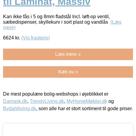
til Laminat, Massiv
Kan ikke fås i 5 og 8mm fladstål Incl. løft-op ventil,
sæbedispenser, skyllekurv i sort plast og vandlås
(Læs
mere)
6624
kr.
(Vis fragtpris)
Læs mere »
Køb nu »
De mest populære bolig-webshops i øjeblikket er
Damask.dk
,
TrendyLiving.dk
,
MyHomeMøbler.dk
og
Bydahlliving.dk
, som alle har et stort sortiment til gode priser.