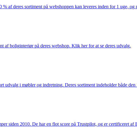
af deres sortiment på webshoppen kan leveres inden for 1 uge, og ma
nt af boliginteriør på deres webshop. Klik her for at se deres udvalg.
rt udvalg i møbler og indretning. Deres sortiment indeholder både den k
 siden 2010. De har en flot score på Trustpilot, og er certificeret af 