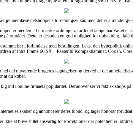
t alternativ kunne du drage nytte af en afdragsordning som f.eks. ViaBill,
sikker gennemlæse netshoppens forretningsvilkår, men det er almindeligv
ppen er medlem af e-mærke ordningen, fordi det længe har været et signa
lerne på området. Dette er desuden en god mulighed for opbakning, ifald
stemmelser i forbindelse med bestillingen, f.eks. den byttepolitik onlin
 ordren af Intra Frame 60 SX – Passer til Kompaktlaminat, Corian, Core
en hel del nuværende brugeres iagttagelser og derved er det anbefalelses
r at du køber.
kig ind i online firmaets popularitet. Derudover ser vi faktisk shops på
internet selskaber og annoncerer deres tilbud, og tager honorar forudsat
ikke at blive stillet ansvarlig for korrektioner der potentielt er udført