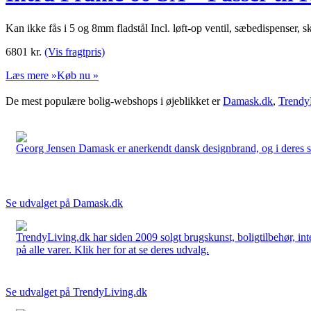
Kan ikke fås i 5 og 8mm fladstål Incl. løft-op ventil, sæbedispenser, s
6801
kr.
(Vis fragtpris)
Læs mere »
Køb nu »
De mest populære bolig-webshops i øjeblikket er
Damask.dk
,
Trendy
Georg Jensen Damask er anerkendt dansk designbrand, og i deres sort
Se udvalget på Damask.dk
TrendyLiving.dk har siden 2009 solgt brugskunst, boligtilbehør, int
på alle varer. Klik her for at se deres udvalg.
Se udvalget på TrendyLiving.dk