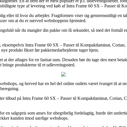
ligheder. En af dem der er mest populær er p.t. udleveringssteder, for
sbilligste type af levering ved køb af Intra Frame 60 SX – Passer til 
g eller til hvor du arbejder. Fragtformen viser sig gennemsnitligt en 
er krav om at du er nærved webshoppens hjemsted.
gsfuld når du mangler din pakke om få sekunder, så med det formål er d
r, eksempelvis Intra Frame 60 SX – Passer til Kompaktlaminat, Corian, 
dit nye produkt fikset før pakkemedarbejderne tager hjem.
 det at der aftages for en fastsat sum. Desuden bør du tage den mest beta
 bringe produkterne til et udleveringssted.
webshops, og herved har en hel del online outlets været tvunget til at ne
 beregning.
efter tilbud på Intra Frame 60 SX – Passer til Kompaktlaminat, Corian, C
or en salgspris som anses for ubegribelig fordelagtig, burde det undert
t dækker kunden imod uærlige webshops.