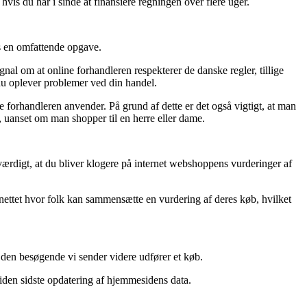
 hvis du har i sinde at finansiere regningen over flere uger.
is en omfattende opgave.
l om at online forhandleren respekterer de danske regler, tillige
 du oplever problemer ved din handel.
e forhandleren anvender. På grund af dette er det også vigtigt, at man
, uanset om man shopper til en herre eller dame.
værdigt, at du bliver klogere på internet webshoppens vurderinger af
 nettet hvor folk kan sammensætte en vurdering af deres køb, hvilket
 den besøgende vi sender videre udfører et køb.
 siden sidste opdatering af hjemmesidens data.