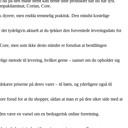
di du på den måde nemt kan hente dine produkter når du har lyst.
Kompaktlaminat, Corian, Core.
tak dyrere, men endda temmelig praktisk. Den mindst kostelige
et tydeligvis aktuelt at du tjekker den forventede leveringsdato for
Core, men som ikke desto mindre er forudsat at bestillingen
lelige metode til levering, hvilket gerne – uanset om du opholder sig
dskære priserne på deres varer – til børn, og yderligere også til
ore forud for at du shopper, sådan at man er på den sikre side med at
iden være en varsel om en bedragerisk online forretning.