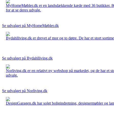
MyHomeMøbler.dk er en landsdækkende kæde med 36 butikker. 80 % 
for at se deres udvalg.
Se udvalget på MyHomeMøbler.dk
Bydahlliving.dk er drevet af mor og to døtre. De har et stort sortime
Se udvalget på Bydahlliving.dk
Norliving.dk er en relativt ny webshop på markedet, og de har et sto
udvalg.
Se udvalget på Norliving.dk
DesignGaragen.dk har solgt boligindretning, designermøbler og lamper