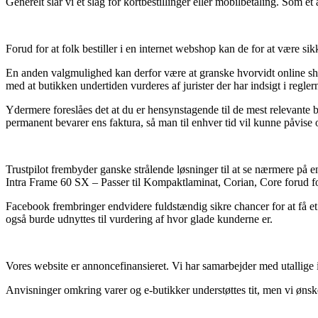
Generelt slår vi et slag for kortbestillinger eller mobilbetaling. Som e
Forud for at folk bestiller i en internet webshop kan de for at være 
En anden valgmulighed kan derfor være at granske hvorvidt online sho
med at butikken undertiden vurderes af jurister der har indsigt i reg
Ydermere foreslåes det at du er hensynstagende til de mest relevante be
permanent bevarer ens faktura, så man til enhver tid vil kunne påvise
Trustpilot frembyder ganske strålende løsninger til at se nærmere på 
Intra Frame 60 SX – Passer til Kompaktlaminat, Corian, Core forud fo
Facebook frembringer endvidere fuldstændig sikre chancer for at få et 
også burde udnyttes til vurdering af hvor glade kunderne er.
Vores website er annoncefinansieret. Vi har samarbejder med utallige 
Anvisninger omkring varer og e-butikker understøttes tit, men vi ønsker 