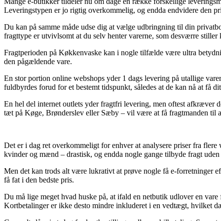
Mange e-butikker tildeler nu om dage en række forskellige leveringsmu
Leveringstypen er jo rigtig overkommelig, og endda endvidere den pri
Du kan på samme måde udse dig at vælge udbringning til din privatboli
fragttype er utvivlsomt at du selv henter varerne, som desværre still
Fragtperioden på Køkkenvaske kan i nogle tilfælde være ultra betydnin
den pågældende vare.
En stor portion online webshops yder 1 dags levering på utallige vare
fuldbyrdes forud for et bestemt tidspunkt, således at de kan nå at få 
En hel del internet outlets yder fragtfri levering, men oftest afkræver
tæt på Køge, Brønderslev eller Sæby – vil være at få fragtmanden til at
Det er i dag ret overkommeligt for enhver at analysere priser fra flere 
kvinder og mænd – drastisk, og endda nogle gange tilbyde fragt uden
Men det kan trods alt være lukrativt at prøve nogle få e-forretninger 
få fat i den bedste pris.
Du må lige meget hvad huske på, at ifald en netbutik udlover en vare f
Kortbetalinger er ikke desto mindre inkluderet i en vedtægt, hvilke