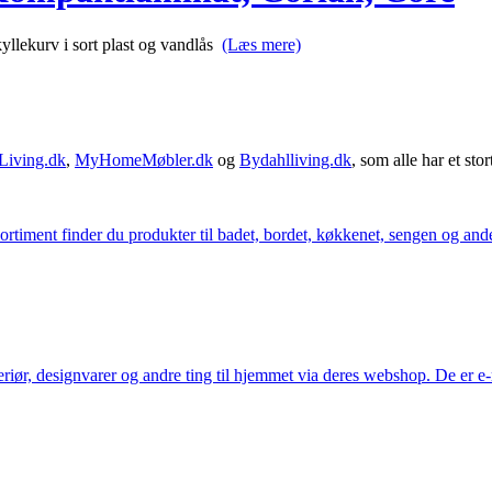
kyllekurv i sort plast og vandlås
(Læs mere)
Living.dk
,
MyHomeMøbler.dk
og
Bydahlliving.dk
, som alle har et stor
iment finder du produkter til badet, bordet, køkkenet, sengen og andet 
eriør, designvarer og andre ting til hjemmet via deres webshop. De er 