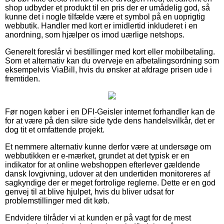
shop udbyder et produkt til en pris der er umådelig god, så
kunne det i nogle tilfælde være et symbol på en uoprigtig
webbutik. Handler med kort er imidlertid inkluderet i en
anordning, som hjælper os imod uærlige netshops.
Generelt foreslår vi bestillinger med kort eller mobilbetaling.
Som et alternativ kan du overveje en afbetalingsordning som
eksempelvis ViaBill, hvis du ønsker at afdrage prisen ude i
fremtiden.
Før nogen køber i en DFI-Geisler internet forhandler kan de
for at være på den sikre side tyde dens handelsvilkår, det er
dog tit et omfattende projekt.
Et nemmere alternativ kunne derfor være at undersøge om
webbutikken er e-mærket, grundet at det typisk er en
indikator for at online webshoppen efterlever gældende
dansk lovgivning, udover at den undertiden monitoreres af
sagkyndige der er meget fortrolige reglerne. Dette er en god
genvej til at blive hjulpet, hvis du bliver udsat for
problemstillinger med dit køb.
Endvidere tilråder vi at kunden er på vagt for de mest