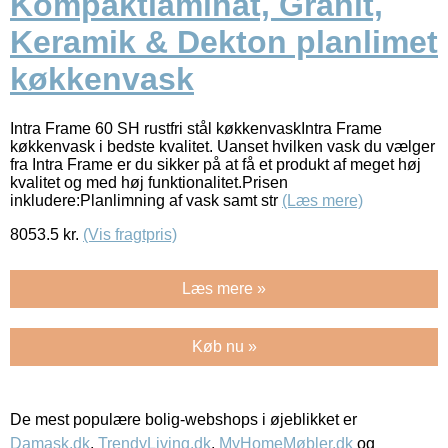
Kompaktlaminat, Granit,
Keramik & Dekton planlimet
køkkenvask
Intra Frame 60 SH rustfri stål køkkenvaskIntra Frame
køkkenvask i bedste kvalitet. Uanset hvilken vask du vælger
fra Intra Frame er du sikker på at få et produkt af meget høj
kvalitet og med høj funktionalitet.Prisen
inkludere:Planlimning af vask samt str
(Læs mere)
8053.5
kr.
(Vis fragtpris)
Læs mere »
Køb nu »
De mest populære bolig-webshops i øjeblikket er
Damask.dk
,
TrendyLiving.dk
,
MyHomeMøbler.dk
og