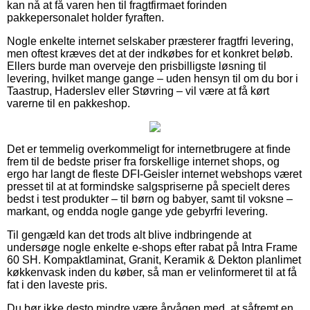
kan nå at få varen hen til fragtfirmaet forinden
pakkepersonalet holder fyraften.
Nogle enkelte internet selskaber præsterer fragtfri levering,
men oftest kræves det at der indkøbes for et konkret beløb.
Ellers burde man overveje den prisbilligste løsning til
levering, hvilket mange gange – uden hensyn til om du bor i
Taastrup, Haderslev eller Støvring – vil være at få kørt
varerne til en pakkeshop.
Det er temmelig overkommeligt for internetbrugere at finde
frem til de bedste priser fra forskellige internet shops, og
ergo har langt de fleste DFI-Geisler internet webshops været
presset til at at formindske salgspriserne på specielt deres
bedst i test produkter – til børn og babyer, samt til voksne –
markant, og endda nogle gange yde gebyrfri levering.
Til gengæld kan det trods alt blive indbringende at
undersøge nogle enkelte e-shops efter rabat på Intra Frame
60 SH. Kompaktlaminat, Granit, Keramik & Dekton planlimet
køkkenvask inden du køber, så man er velinformeret til at få
fat i den laveste pris.
Du bør ikke desto mindre være årvågen med, at såfremt en