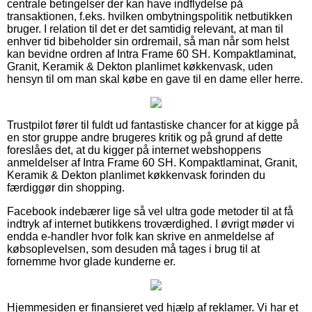
centrale betingelser der kan have indflydelse på
transaktionen, f.eks. hvilken ombytningspolitik netbutikken
bruger. I relation til det er det samtidig relevant, at man til
enhver tid bibeholder sin ordremail, så man når som helst
kan bevidne ordren af Intra Frame 60 SH. Kompaktlaminat,
Granit, Keramik & Dekton planlimet køkkenvask, uden
hensyn til om man skal købe en gave til en dame eller herre.
Trustpilot fører til fuldt ud fantastiske chancer for at kigge på
en stor gruppe andre brugeres kritik og på grund af dette
foreslåes det, at du kigger på internet webshoppens
anmeldelser af Intra Frame 60 SH. Kompaktlaminat, Granit,
Keramik & Dekton planlimet køkkenvask forinden du
færdiggør din shopping.
Facebook indebærer lige så vel ultra gode metoder til at få
indtryk af internet butikkens troværdighed. I øvrigt møder vi
endda e-handler hvor folk kan skrive en anmeldelse af
købsoplevelsen, som desuden må tages i brug til at
fornemme hvor glade kunderne er.
Hjemmesiden er finansieret ved hjælp af reklamer. Vi har et