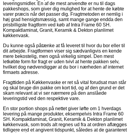
leveringsmidler. En af de mest anvendte er nu til dags
pakkeshops, som giver dig mulighed for at hente de købte
varer præcis når det passer dig. Fragtmetoden er nemlig i
høj grad hensigtsmæssig, samt mange gange endda den
prisbilligste fragtform ved køb af Intra Frame 60 SH.
Kompaktlaminat, Granit, Keramik & Dekton planlimet
køkkenvask.
Du kunne også påtænke at få leveret til hvor du bor eller til
dit arbejde. Fragtformen viser sig sædvanligvis en kende
mere bekostelig, men også virkelig simpel. Den mest
letkøbte form for fragt er uden tvivl at hente pakken selv,
hvilket dog nødvendiggør at du bor i nærheden af internet
firmaets adresse.
Fragttiden på Køkkenvaske er ret så vital forudsat man står
og skal bruge din pakke om kort tid, og af den grund er det
skam relevant at vi ser nærmere på den anslåede
leveringstid ved den respektive vare.
En stor portion shops på nettet giver løfte om 1 hverdags
levering på mange produkter, eksempelvis Intra Frame 60
SH. Kompaktlaminat, Granit, Keramik & Dekton planlimet
køkkenvask, som trods alt regnes ud fra at ordren aflægges
tidligere end et angivent tidspunkt, således at de garanteret