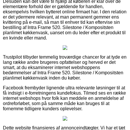
Desuden kan det være til hjælp at køberen er klar over de
elementære forhold der er gældende for handlen,
eksempelvis hvilken bytteret online firmaet har. I den relation
er det ydermere relevant, at man permanent gemmer ens
kvittering på e-mail, så man til enhver tid kan eftervise sin
bestilling af Intra Frame 520. Silestone / Kompositsten
planlimet køkkenvask, uanset om du leder efter et produkt til
en kvinde eller mand.
Trustpilot tilbyder temmelig troværdige chancer for at tyde en
lang række andre brugeres opfattelser og herved er det
smart, at du eksaminerer internet webshoppens
bedømmelser af Intra Frame 520. Silestone / Kompositsten
planlimet køkkenvask inden du køber.
Facebook frembyder lignende ultra relevante løsninger til at
få indsigt i e-forretningens kundefokus. Tilmed ses en række
internet webshops hvor folk kan meddele en anmeldelse af
ordreforløbet, som på samme måde kan bruges til at
fornemme tidligere kunders oplevelser.
Dette website finansieres af annonceindtægter. Vi har et tæt