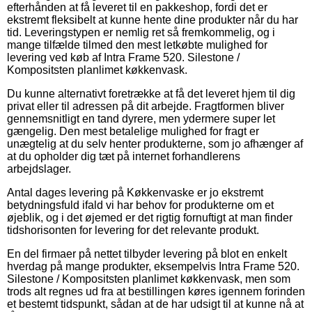
efterhånden at få leveret til en pakkeshop, fordi det er
ekstremt fleksibelt at kunne hente dine produkter når du har
tid. Leveringstypen er nemlig ret så fremkommelig, og i
mange tilfælde tilmed den mest letkøbte mulighed for
levering ved køb af Intra Frame 520. Silestone /
Kompositsten planlimet køkkenvask.
Du kunne alternativt foretrække at få det leveret hjem til dig
privat eller til adressen på dit arbejde. Fragtformen bliver
gennemsnitligt en tand dyrere, men ydermere super let
gængelig. Den mest betalelige mulighed for fragt er
unægtelig at du selv henter produkterne, som jo afhænger af
at du opholder dig tæt på internet forhandlerens
arbejdslager.
Antal dages levering på Køkkenvaske er jo ekstremt
betydningsfuld ifald vi har behov for produkterne om et
øjeblik, og i det øjemed er det rigtig fornuftigt at man finder
tidshorisonten for levering for det relevante produkt.
En del firmaer på nettet tilbyder levering på blot en enkelt
hverdag på mange produkter, eksempelvis Intra Frame 520.
Silestone / Kompositsten planlimet køkkenvask, men som
trods alt regnes ud fra at bestillingen køres igennem forinden
et bestemt tidspunkt, sådan at de har udsigt til at kunne nå at