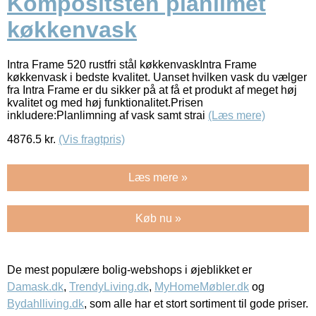
Kompositsten planlimet
køkkenvask
Intra Frame 520 rustfri stål køkkenvaskIntra Frame
køkkenvask i bedste kvalitet. Uanset hvilken vask du vælger
fra Intra Frame er du sikker på at få et produkt af meget høj
kvalitet og med høj funktionalitet.Prisen
inkludere:Planlimning af vask samt strai
(Læs mere)
4876.5
kr.
(Vis fragtpris)
Læs mere »
Køb nu »
De mest populære bolig-webshops i øjeblikket er
Damask.dk
,
TrendyLiving.dk
,
MyHomeMøbler.dk
og
Bydahlliving.dk
, som alle har et stort sortiment til gode priser.