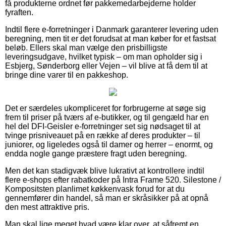
få produkterne ordnet før pakkemedarbejderne holder
fyraften.
Indtil flere e-forretninger i Danmark garanterer levering uden
beregning, men tit er det forudsat at man køber for et fastsat
beløb. Ellers skal man vælge den prisbilligste
leveringsudgave, hvilket typisk – om man opholder sig i
Esbjerg, Sønderborg eller Vejen – vil blive at få dem til at
bringe dine varer til en pakkeshop.
Det er særdeles ukompliceret for forbrugerne at søge sig
frem til priser på tværs af e-butikker, og til gengæld har en
hel del DFI-Geisler e-forretninger set sig nødsaget til at
tvinge prisniveauet på en række af deres produkter – til
juniorer, og ligeledes også til damer og herrer – enormt, og
endda nogle gange præstere fragt uden beregning.
Men det kan stadigvæk blive lukrativt at kontrollere indtil
flere e-shops efter rabatkoder på Intra Frame 520. Silestone /
Kompositsten planlimet køkkenvask forud for at du
gennemfører din handel, så man er skråsikker på at opnå
den mest attraktive pris.
Man skal lige meget hvad være klar over, at såfremt en