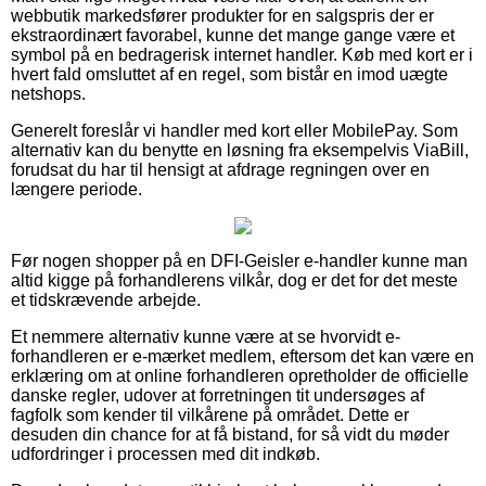
webbutik markedsfører produkter for en salgspris der er
ekstraordinært favorabel, kunne det mange gange være et
symbol på en bedragerisk internet handler. Køb med kort er i
hvert fald omsluttet af en regel, som bistår en imod uægte
netshops.
Generelt foreslår vi handler med kort eller MobilePay. Som
alternativ kan du benytte en løsning fra eksempelvis ViaBill,
forudsat du har til hensigt at afdrage regningen over en
længere periode.
Før nogen shopper på en DFI-Geisler e-handler kunne man
altid kigge på forhandlerens vilkår, dog er det for det meste
et tidskrævende arbejde.
Et nemmere alternativ kunne være at se hvorvidt e-
forhandleren er e-mærket medlem, eftersom det kan være en
erklæring om at online forhandleren opretholder de officielle
danske regler, udover at forretningen tit undersøges af
fagfolk som kender til vilkårene på området. Dette er
desuden din chance for at få bistand, for så vidt du møder
udfordringer i processen med dit indkøb.