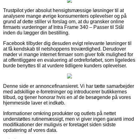
Trustpilot yder absolut hensigtsmæssige løsninger til at
analysere mange øvrige konsumenters oplevelser og på
grund af dette stiller vi forslag om, at du gransker online
firmaets vurderinger af Intra Frame 340 – Passer til Stål
inden du lægger din bestilling.
Facebook tilbyder dig desuden evigt relevante løsninger til
at få kendskab til netshoppens troværdighed. Derudover
møder vi mange internet firmaer som giver folk mulighed for
at offentliggøre en evaluering af ordreforløbet, som ligeledes
burde benyttes til at vurdere tidligere kunders oplevelser.
Denne side er annoncefinansieret. Vi har tætte samarbejder
med adskillige e-forretninger og introducerer butikkernes
tilbud, og tjener honorar hvis en af de besøgende på vores
hjemmeside laver et indkøb.
Informationer omkring produkter og outlets på nettet
understøttes rutinemæssigt, men vi giver ingen garanti imod
modifikationer der muligvis er foretaget siden sidste
opdatering af vores data.