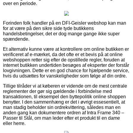
over en periode.
Forinden folk handler på en DFI-Geisler webshop kan man
for at være på den sikre side tyde butikkens
handelsbetingelser, det er dog mange gange ikke super
spændende.
Et alternativ kunne være at kontrollere om online butikken er
verificeret af e-mærket, da det ofte er et bevis på at online
webshoppen retter sig efter de opstillede regler, foruden at
internet butikken undertiden besøges af eksperter der forstår
lovgivningen. Dette er en god chance for hjælpende service,
hvis du udsættes for vanskeligheder som følge af din ordre.
Tillige tilråder vi at køberen er vidende om de mest centrale
reglementer der gør sig gældende i forbindelse med
transaktionen, til eksempel den byttepolitik online shoppen
benytter. I den sammenhæng er det i øvrigt essesentielt, at
man stadig beholder sin ordrekvittering, således man en
anden gang kan dokumentere ordren af Intra Frame 340 –
Passer til Stål, om man leder efter et produkt til en dame
eller herre.