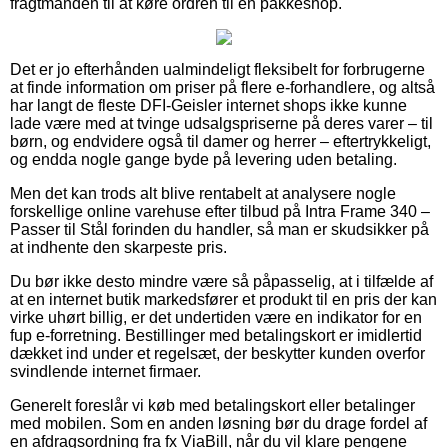
fragtmanden til at køre ordren til en pakkeshop.
Det er jo efterhånden ualmindeligt fleksibelt for forbrugerne
at finde information om priser på flere e-forhandlere, og altså
har langt de fleste DFI-Geisler internet shops ikke kunne
lade være med at tvinge udsalgspriserne på deres varer – til
børn, og endvidere også til damer og herrer – eftertrykkeligt,
og endda nogle gange byde på levering uden betaling.
Men det kan trods alt blive rentabelt at analysere nogle
forskellige online varehuse efter tilbud på Intra Frame 340 –
Passer til Stål forinden du handler, så man er skudsikker på
at indhente den skarpeste pris.
Du bør ikke desto mindre være så påpasselig, at i tilfælde af
at en internet butik markedsfører et produkt til en pris der kan
virke uhørt billig, er det undertiden være en indikator for en
fup e-forretning. Bestillinger med betalingskort er imidlertid
dækket ind under et regelsæt, der beskytter kunden overfor
svindlende internet firmaer.
Generelt foreslår vi køb med betalingskort eller betalinger
med mobilen. Som en anden løsning bør du drage fordel af
en afdragsordning fra fx ViaBill, når du vil klare pengene