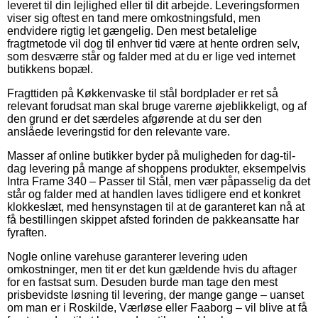
leveret til din lejlighed eller til dit arbejde. Leveringsformen
viser sig oftest en tand mere omkostningsfuld, men
endvidere rigtig let gængelig. Den mest betalelige
fragtmetode vil dog til enhver tid være at hente ordren selv,
som desværre står og falder med at du er lige ved internet
butikkens bopæl.
Fragttiden på Køkkenvaske til stål bordplader er ret så
relevant forudsat man skal bruge varerne øjeblikkeligt, og af
den grund er det særdeles afgørende at du ser den
anslåede leveringstid for den relevante vare.
Masser af online butikker byder på muligheden for dag-til-
dag levering på mange af shoppens produkter, eksempelvis
Intra Frame 340 – Passer til Stål, men vær påpasselig da det
står og falder med at handlen laves tidligere end et konkret
klokkeslæt, med hensynstagen til at de garanteret kan nå at
få bestillingen skippet afsted forinden de pakkeansatte har
fyraften.
Nogle online varehuse garanterer levering uden
omkostninger, men tit er det kun gældende hvis du aftager
for en fastsat sum. Desuden burde man tage den mest
prisbevidste løsning til levering, der mange gange – uanset
om man er i Roskilde, Værløse eller Faaborg – vil blive at få