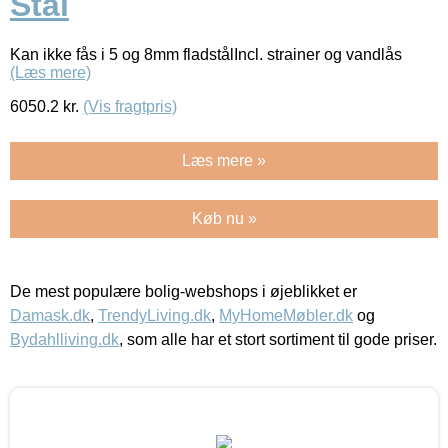
Stål
Kan ikke fås i 5 og 8mm fladstålIncl. strainer og vandlås
(Læs mere)
6050.2
kr.
(Vis fragtpris)
Læs mere »
Køb nu »
De mest populære bolig-webshops i øjeblikket er
Damask.dk
,
TrendyLiving.dk
,
MyHomeMøbler.dk
og
Bydahlliving.dk
, som alle har et stort sortiment til gode priser.