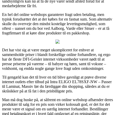
sandsynligvis kan nå at få de nye varer sendt afsted forud for at
medarbejderne får fri.
En hel del online webshops garanterer fragt uden betaling, men
typisk forudsætter det at der købes for en fastsat sum. Som alternativ
skulle du overveje den mindst kostelige leveringsmulighed, som
oftest – uanset om du bor ved Aalborg, Varde eller Struer – er at få
fragtfirmaet til at køre dine produkter til en pakkeshop.
Det har vist sig at være meget ukompliceret for enhver at
sammenholde priser i blandt forskellige online forhandlere, og ergo
har de fleste DFI-Geisler internet virksomheder været nødt til at
presse priserne på varerne – til babyer og børn, samt til voksne –
voldsomt, og endda nogle gange love fragt uden omkostninger.
Til gengæld kan det til hver en tid blive gavnligt at prøve diverse
internet outlets efter tilbud på Intra ELIGO EL78SXF-NW – Passer
til Laminat, Massiv før du færdiggør din shopping, således at du er
skråsikker på at få fat i den prisbilligste pris.
Man må dog huske på, at såfremt en online webshop afhænder deres
produkter til salg for en pris som virker kolossalt god, er det for det
meste være et signal om en uærlig internet forhandler. Bestillinger
med betalingskort er i hvert fald omfavnet af en retningslinje, der