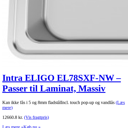
Intra ELIGO EL78SXF-NW –
Passer til Laminat, Massiv
Kan ikke fås i 5 og 8mm fladstålIncl. touch pop-up og vandlås
(Læs
mere)
12660.8
kr.
(Vis fragtpris)
Læs mere »
Køb nu »