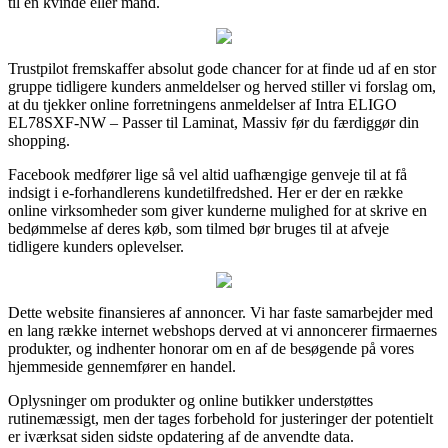
til en kvinde eller mand.
Trustpilot fremskaffer absolut gode chancer for at finde ud af en stor
gruppe tidligere kunders anmeldelser og herved stiller vi forslag om,
at du tjekker online forretningens anmeldelser af Intra ELIGO
EL78SXF-NW – Passer til Laminat, Massiv før du færdiggør din
shopping.
Facebook medfører lige så vel altid uafhængige genveje til at få
indsigt i e-forhandlerens kundetilfredshed. Her er der en række
online virksomheder som giver kunderne mulighed for at skrive en
bedømmelse af deres køb, som tilmed bør bruges til at afveje
tidligere kunders oplevelser.
Dette website finansieres af annoncer. Vi har faste samarbejder med
en lang række internet webshops derved at vi annoncerer firmaernes
produkter, og indhenter honorar om en af de besøgende på vores
hjemmeside gennemfører en handel.
Oplysninger om produkter og online butikker understøttes
rutinemæssigt, men der tages forbehold for justeringer der potentielt
er iværksat siden sidste opdatering af de anvendte data.