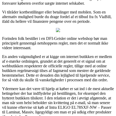
forsvarer køberen overfor uægte internet selskaber.
Vi tilråder kortbestillinger eller betalinger med mobilen. Som en
alternativ mulighed burde du drage fordel af et tilbud fra fx ViaBill,
ifald du hellere vil finansiere pengene over en periode.
Forinden folk bestiller i en DFI-Geisler online webshop bør man
principielt gennemgå netshoppens regler, men det er normalt ikke
videre interessant.
En anden valgmulighed er at kigge om internet butikken er medlem
af e-mærke ordningen, grundet at det generelt er et signal om at
webbutikken respekterer de officielle regler, tillige med at online
butikken regelmæssigt tilses af fagmænd som mestrer de gældende
bestemmelser. Dette er desuden din lejlighed til hjælpende service,
for så vidt du skulle få vanskeligheder i processen med din ordre.
Ydermere kan det være til hjælp at køber er sat ind i de mest aktuelle
betingelser der har indflydelse på bestillingen, for eksempel den
bytteret butikken tilsikrer. I den relation er det i øvrigt afgørende, at
man når som helst beholder sin kvittering på e-mail, så man senere
vil kunne eftervise sit køb af Intra ELIGO EL78SXF-NW – Passer
til Laminat, Massiv, ligegyldigt om man er på udkig efter produkter