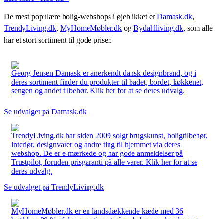
De mest populære bolig-webshops i øjeblikket er
Damask.dk
,
TrendyLiving.dk
,
MyHomeMøbler.dk
og
Bydahlliving.dk
, som alle
har et stort sortiment til gode priser.
Georg Jensen Damask er anerkendt dansk designbrand, og i
deres sortiment finder du produkter til badet, bordet, køkkenet,
sengen og andet tilbehør. Klik her for at se deres udvalg.
Se udvalget på Damask.dk
TrendyLiving.dk har siden 2009 solgt brugskunst, boligtilbehør,
interiør, designvarer og andre ting til hjemmet via deres
webshop. De er e-mærkede og har gode anmeldelser på
Trustpilot, foruden prisgaranti på alle varer. Klik her for at se
deres udvalg.
Se udvalget på TrendyLiving.dk
MyHomeMøbler.dk er en landsdækkende kæde med 36