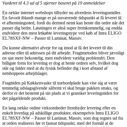
Vurderet til
4.3
ud af 5 stjerner baseret på
19
anmeldelser
En række internet webshops tilbyder nu alverdens leveringsmidler.
En favorit iblandt mange er på nuværende tidspunkt at få leveret til
et afhentningssted, fordi du dermed nemt kan hente din ordre når det
passer dig bedst. Løsningen er altså super fremkommelig, og endda
endvidere den mest letkøbte leveringstype ved køb af Intra ELIGO
EL78SXF-NW – Passer til Laminat, Massiv.
Du kunne alternativt afveje for og imod at få det leveret til din
adresse eller til adressen på dit arbejde. Fragtmetoden bliver jævnligt
en sjat mere bekostelig, men endvidere vældig problemfri. Den
billigste form for levering er dog at hente ordren selv, hvilket dog
står og falder med at du fysisk befinder dig i kort afstand af
netshoppens arbejdslager.
Fragttiden på Køkkenvaske til træbordplade kan vise sig at være
temmelig udslagsgivende såfremt vi skal bruge pakken straks, og
derfor er det bestemt på sin plads at vi gransker leveringstiden for
det pågældende produkt.
En lang række online virksomheder frembyder levering efter en
enkelt hverdag på adskillige produkter, eksempelvis Intra ELIGO
EL78SXF-NW – Passer til Laminat, Massiv, som dog regnes ud fra
at orden realiseres før et fastsat tidspunkt, med det formål at de