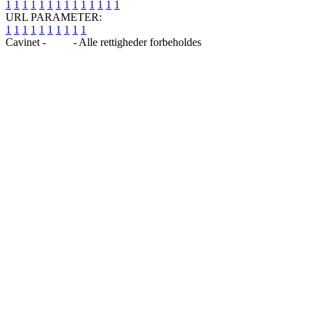
1
1
1
1
1
1
1
1
1
1
1
1
1
1
URL PARAMETER:
1
1
1
1
1
1
1
1
1
1
Cavinet -
Blog
- Alle rettigheder forbeholdes