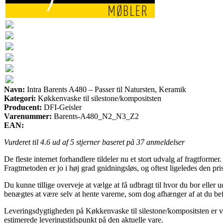
Navn:
Intra Barents A480 – Passer til Natursten, Keramik
Kategori:
Køkkenvaske til silestone/kompositsten
Producent:
DFI-Geisler
Varenummer:
Barents-A480_N2_N3_Z2
EAN:
Vurderet til
4.6
ud af 5 stjerner baseret på
37
anmeldelser
De fleste internet forhandlere tildeler nu et stort udvalg af fragtform
Fragtmetoden er jo i høj grad gnidningsløs, og oftest ligeledes den pri
Du kunne tillige overveje at vælge at få udbragt til hvor du bor eller
benægtes at være selv at hente varerne, som dog afhænger af at du befi
Leveringsdygtigheden på Køkkenvaske til silestone/kompositsten er vir
estimerede leveringstidspunkt på den aktuelle vare.