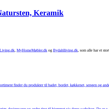
 Natursten, Keramik
Living.dk
,
MyHomeMøbler.dk
og
Bydahlliving.dk
, som alle har et stor
iment finder du produkter til badet, bordet, køkkenet, sengen og andet 
eriør, designvarer og andre ting til hjemmet via deres webshop. De er 