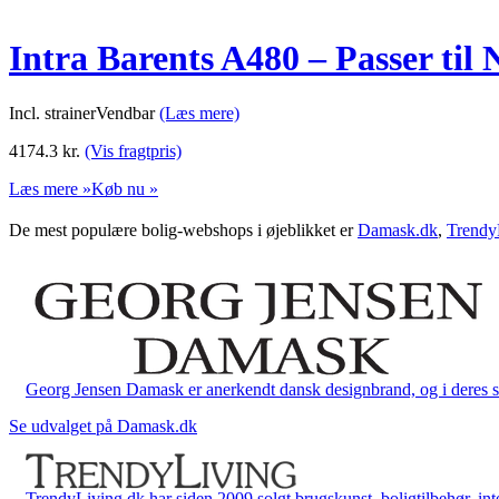
Intra Barents A480 – Passer til
Incl. strainerVendbar
(Læs mere)
4174.3
kr.
(Vis fragtpris)
Læs mere »
Køb nu »
De mest populære bolig-webshops i øjeblikket er
Damask.dk
,
Trendy
Georg Jensen Damask er anerkendt dansk designbrand, og i deres sort
Se udvalget på Damask.dk
TrendyLiving.dk har siden 2009 solgt brugskunst, boligtilbehør, int