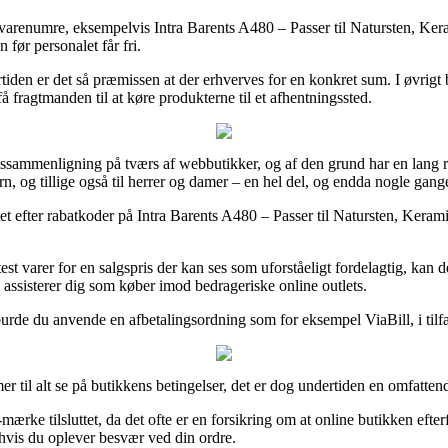
varenumre, eksempelvis Intra Barents A480 – Passer til Natursten, Kerami
 før personalet får fri.
den er det så præmissen at der erhverves for en konkret sum. I øvrigt 
fragtmanden til at køre produkterne til et afhentningssted.
issammenligning på tværs af webbutikker, og af den grund har en lang 
ørn, og tillige også til herrer og damer – en hel del, og endda nogle gan
tet efter rabatkoder på Intra Barents A480 – Passer til Natursten, Keram
est varer for en salgspris der kan ses som uforståeligt fordelagtig, kan d
m assisterer dig som køber imod bedrageriske online outlets.
 burde du anvende en afbetalingsordning som for eksempel ViaBill, i tilfæl
r til alt se på butikkens betingelser, det er dog undertiden en omfatte
ærke tilsluttet, da det ofte er en forsikring om at online butikken efter
, hvis du oplever besvær ved din ordre.