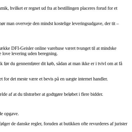
k, hvilket er regnet ud fra at bestillingen placeres forud for et
bør man overveje den mindst kostelige leveringsudgave, der tit –
række DFI-Geisler online varehuse været tvunget til at mindske
ge love levering uden beregning.
ik før du gennemfører dit køb, sådan at man ikke er i tvivl om at få
et for det meste være et bevis på en uægte internet handler.
de af at du tilstræber at godtgøre beløbet i flere bidder.
nde opgave.
følger de danske regler, foruden at butikken ofte revurderes af jurister