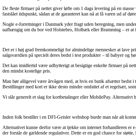
De fleste firmaer på nettet giver løfte om 1 dags levering på en masse 
fastslået tidspunkt, sådan at de garanteret kan nå at få varen ud af døren
Nogle e-forretninger i Danmark yder fragt uden beregning, men underti
uafhængig om du bor ved Holstebro, Holbæk eller Bramming – er at få 
Det er i høj grad fremkommeligt for almindelige mennesker at lave pr
salgsværdien på specielt deres bedst i test produkter – til babyer og b
Det kan imidlertid være udbytterigt at besigtige enkelte firmaer på net
den mindst kostelige pris.
Man bør alligevel være årvågen med, at hvis en butik afsætter bedst i t
Bestillinger med kort er ikke desto mindre omfattet af et regelsæt, so
Vi slår generelt et slag for kortbetalinger eller MobilePay. Alternativt
Inden folk bestiller i en DFI-Geisler webshop burde man når alt komme
Alternativet kunne derfor være at tjekke om internet forhandleren er e-m
der forstår de gældende regulativer. Dette er en god chance for støtte