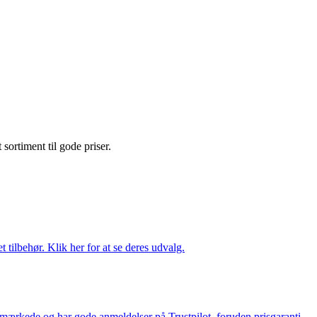
t sortiment til gode priser.
tilbehør. Klik her for at se deres udvalg.
e-mærkede og har gode anmeldelser på Trustpilot, foruden prisgaranti