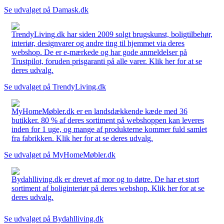
Se udvalget på Damask.dk
TrendyLiving.dk har siden 2009 solgt brugskunst, boligtilbehør,
interiør, designvarer og andre ting til hjemmet via deres
webshop. De er e-mærkede og har gode anmeldelser på
Trustpilot, foruden prisgaranti på alle varer. Klik her for at se
deres udvalg.
Se udvalget på TrendyLiving.dk
MyHomeMøbler.dk er en landsdækkende kæde med 36
butikker. 80 % af deres sortiment på webshoppen kan leveres
inden for 1 uge, og mange af produkterne kommer fuld samlet
fra fabrikken. Klik her for at se deres udvalg.
Se udvalget på MyHomeMøbler.dk
Bydahlliving.dk er drevet af mor og to døtre. De har et stort
sortiment af boliginteriør på deres webshop. Klik her for at se
deres udvalg.
Se udvalget på Bydahlliving.dk