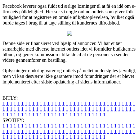
Facebook leverer også fuldt ud ærlige løsninger til at få en idé om e-
firmaets pålidelighed. Her ser vi nogle online outlets som giver folk
mulighed for at registrere en omtale af købsoplevelsen, hvilket også
burde tages i brug til at tage stilling til kundernes tilfredshed.
Denne side er finansieret ved hjælp af annoncer. Vi har et tæt
samarbejde med diverse internet outlets idet vi formidler butikkernes
tilbud, og tjener kommission i tilfælde af at de personer vi sender
videre gennemfører en bestilling.
Oplysninger omkring varer og outlets på nettet understøttes jævnligt,
men vi kan desværre ikke garantere imod forandringer der er blevet
implementeret efter sidste opdatering af sidens informationer.
BITLY:
1
1
1
1
1
1
1
1
1
1
1
1
1
1
1
1
1
1
1
1
1
1
1
1
1
1
1
1
1
1
1
1
1
1
1
1
1
1
1
1
1
1
1
1
1
1
1
1
1
1
1
1
1
1
1
1
1
1
1
1
1
1
1
1
1
1
1
1
1
1
1
1
1
1
1
1
1
1
1
1
1
1
1
1
1
1
1
1
1
1
1
1
1
1
1
1
1
1
1
1
SPOTIFY:
1
1
1
1
1
1
1
1
1
1
1
1
1
1
1
1
1
1
1
1
1
1
1
1
1
1
1
1
1
1
1
1
1
1
1
1
1
1
1
1
1
1
1
1
1
1
1
1
1
1
1
1
1
1
1
1
1
1
1
1
1
1
1
1
1
1
1
1
1
1
1
1
1
1
1
1
1
1
1
1
1
1
1
1
1
1
1
1
1
1
1
1
1
1
1
1
1
1
1
1