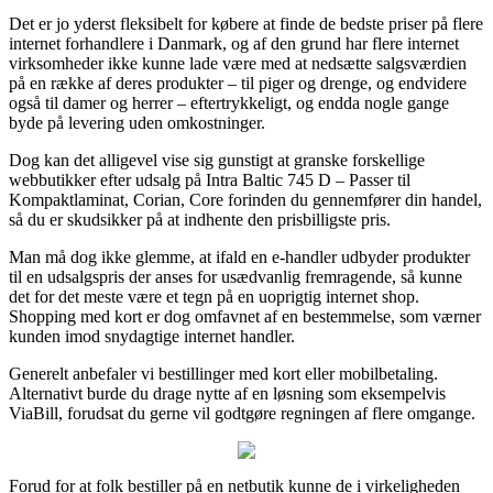
Det er jo yderst fleksibelt for købere at finde de bedste priser på flere
internet forhandlere i Danmark, og af den grund har flere internet
virksomheder ikke kunne lade være med at nedsætte salgsværdien
på en række af deres produkter – til piger og drenge, og endvidere
også til damer og herrer – eftertrykkeligt, og endda nogle gange
byde på levering uden omkostninger.
Dog kan det alligevel vise sig gunstigt at granske forskellige
webbutikker efter udsalg på Intra Baltic 745 D – Passer til
Kompaktlaminat, Corian, Core forinden du gennemfører din handel,
så du er skudsikker på at indhente den prisbilligste pris.
Man må dog ikke glemme, at ifald en e-handler udbyder produkter
til en udsalgspris der anses for usædvanlig fremragende, så kunne
det for det meste være et tegn på en uoprigtig internet shop.
Shopping med kort er dog omfavnet af en bestemmelse, som værner
kunden imod snydagtige internet handler.
Generelt anbefaler vi bestillinger med kort eller mobilbetaling.
Alternativt burde du drage nytte af en løsning som eksempelvis
ViaBill, forudsat du gerne vil godtgøre regningen af flere omgange.
Forud for at folk bestiller på en netbutik kunne de i virkeligheden