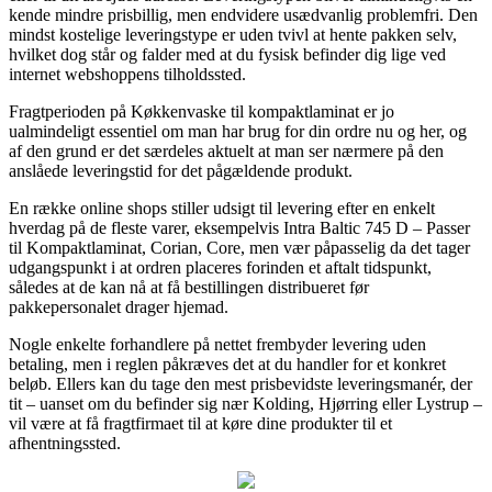
kende mindre prisbillig, men endvidere usædvanlig problemfri. Den
mindst kostelige leveringstype er uden tvivl at hente pakken selv,
hvilket dog står og falder med at du fysisk befinder dig lige ved
internet webshoppens tilholdssted.
Fragtperioden på Køkkenvaske til kompaktlaminat er jo
ualmindeligt essentiel om man har brug for din ordre nu og her, og
af den grund er det særdeles aktuelt at man ser nærmere på den
anslåede leveringstid for det pågældende produkt.
En række online shops stiller udsigt til levering efter en enkelt
hverdag på de fleste varer, eksempelvis Intra Baltic 745 D – Passer
til Kompaktlaminat, Corian, Core, men vær påpasselig da det tager
udgangspunkt i at ordren placeres forinden et aftalt tidspunkt,
således at de kan nå at få bestillingen distribueret før
pakkepersonalet drager hjemad.
Nogle enkelte forhandlere på nettet frembyder levering uden
betaling, men i reglen påkræves det at du handler for et konkret
beløb. Ellers kan du tage den mest prisbevidste leveringsmanér, der
tit – uanset om du befinder sig nær Kolding, Hjørring eller Lystrup –
vil være at få fragtfirmaet til at køre dine produkter til et
afhentningssted.