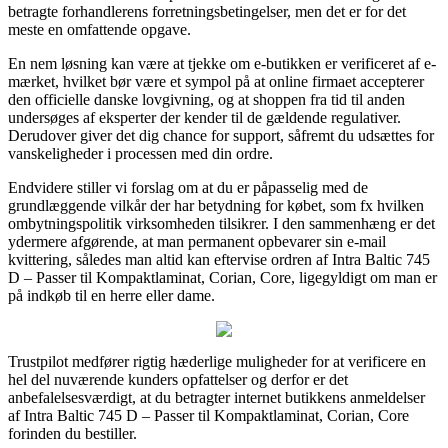
betragte forhandlerens forretningsbetingelser, men det er for det
meste en omfattende opgave.
En nem løsning kan være at tjekke om e-butikken er verificeret af e-
mærket, hvilket bør være et sympol på at online firmaet accepterer
den officielle danske lovgivning, og at shoppen fra tid til anden
undersøges af eksperter der kender til de gældende regulativer.
Derudover giver det dig chance for support, såfremt du udsættes for
vanskeligheder i processen med din ordre.
Endvidere stiller vi forslag om at du er påpasselig med de
grundlæggende vilkår der har betydning for købet, som fx hvilken
ombytningspolitik virksomheden tilsikrer. I den sammenhæng er det
ydermere afgørende, at man permanent opbevarer sin e-mail
kvittering, således man altid kan eftervise ordren af Intra Baltic 745
D – Passer til Kompaktlaminat, Corian, Core, ligegyldigt om man er
på indkøb til en herre eller dame.
Trustpilot medfører rigtig hæderlige muligheder for at verificere en
hel del nuværende kunders opfattelser og derfor er det
anbefalelsesværdigt, at du betragter internet butikkens anmeldelser
af Intra Baltic 745 D – Passer til Kompaktlaminat, Corian, Core
forinden du bestiller.