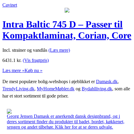
Cavinet
Intra Baltic 745 D – Passer til
Kompaktlaminat, Corian, Core
Incl. strainer og vandlås
(Læs mere)
6431.1
kr.
(Vis fragtpris)
Læs mere »
Køb nu »
De mest populære bolig-webshops i øjeblikket er
Damask.dk
,
TrendyLiving.dk
,
MyHomeMøbler.dk
og
Bydahlliving.dk
, som alle
har et stort sortiment til gode priser.
Georg Jensen Damask er anerkendt dansk designbrand, og i
deres sortiment finder du produkter til badet, bordet, køkkenet,
sengen og andet tilbehør. Klik her for at se deres udvalg.