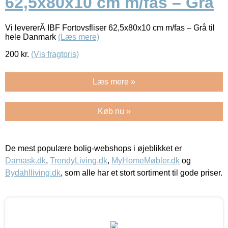
62,5x80x10 cm m/fas – Grå
Vi levererÂ IBF Fortovsfliser 62,5x80x10 cm m/fas – Grå til
hele Danmark
(Læs mere)
200
kr.
(Vis fragtpris)
Læs mere »
Køb nu »
De mest populære bolig-webshops i øjeblikket er
Damask.dk
,
TrendyLiving.dk
,
MyHomeMøbler.dk
og
Bydahlliving.dk
, som alle har et stort sortiment til gode priser.