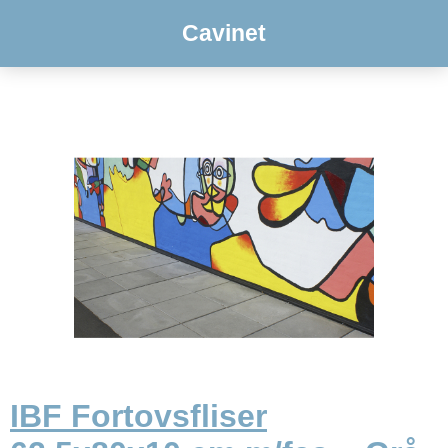
Cavinet
IBF Fortovsfliser