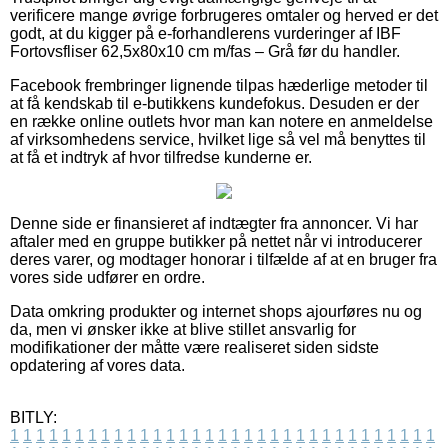
verificere mange øvrige forbrugeres omtaler og herved er det
godt, at du kigger på e-forhandlerens vurderinger af IBF
Fortovsfliser 62,5x80x10 cm m/fas – Grå før du handler.
Facebook frembringer lignende tilpas hæderlige metoder til
at få kendskab til e-butikkens kundefokus. Desuden er der
en række online outlets hvor man kan notere en anmeldelse
af virksomhedens service, hvilket lige så vel må benyttes til
at få et indtryk af hvor tilfredse kunderne er.
Denne side er finansieret af indtægter fra annoncer. Vi har
aftaler med en gruppe butikker på nettet når vi introducerer
deres varer, og modtager honorar i tilfælde af at en bruger fra
vores side udfører en ordre.
Data omkring produkter og internet shops ajourføres nu og
da, men vi ønsker ikke at blive stillet ansvarlig for
modifikationer der måtte være realiseret siden sidste
opdatering af vores data.
BITLY:
1
1
1
1
1
1
1
1
1
1
1
1
1
1
1
1
1
1
1
1
1
1
1
1
1
1
1
1
1
1
1
1
1