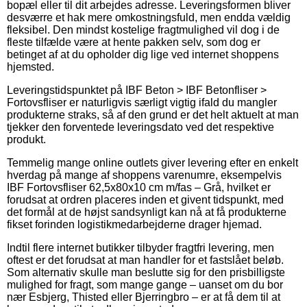
bopæl eller til dit arbejdes adresse. Leveringsformen bliver
desværre et hak mere omkostningsfuld, men endda vældig
fleksibel. Den mindst kostelige fragtmulighed vil dog i de
fleste tilfælde være at hente pakken selv, som dog er
betinget af at du opholder dig lige ved internet shoppens
hjemsted.
Leveringstidspunktet på IBF Beton > IBF Betonfliser >
Fortovsfliser er naturligvis særligt vigtig ifald du mangler
produkterne straks, så af den grund er det helt aktuelt at man
tjekker den forventede leveringsdato ved det respektive
produkt.
Temmelig mange online outlets giver levering efter en enkelt
hverdag på mange af shoppens varenumre, eksempelvis
IBF Fortovsfliser 62,5x80x10 cm m/fas – Grå, hvilket er
forudsat at ordren placeres inden et givent tidspunkt, med
det formål at de højst sandsynligt kan nå at få produkterne
fikset forinden logistikmedarbejderne drager hjemad.
Indtil flere internet butikker tilbyder fragtfri levering, men
oftest er det forudsat at man handler for et fastslået beløb.
Som alternativ skulle man beslutte sig for den prisbilligste
mulighed for fragt, som mange gange – uanset om du bor
nær Esbjerg, Thisted eller Bjerringbro – er at få dem til at