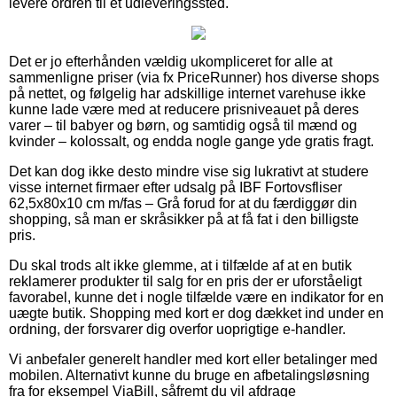
levere ordren til et udleveringssted.
Det er jo efterhånden vældig ukompliceret for alle at
sammenligne priser (via fx PriceRunner) hos diverse shops
på nettet, og følgelig har adskillige internet varehuse ikke
kunne lade være med at reducere prisniveauet på deres
varer – til babyer og børn, og samtidig også til mænd og
kvinder – kolossalt, og endda nogle gange yde gratis fragt.
Det kan dog ikke desto mindre vise sig lukrativt at studere
visse internet firmaer efter udsalg på IBF Fortovsfliser
62,5x80x10 cm m/fas – Grå forud for at du færdiggør din
shopping, så man er skråsikker på at få fat i den billigste
pris.
Du skal trods alt ikke glemme, at i tilfælde af at en butik
reklamerer produkter til salg for en pris der er uforståeligt
favorabel, kunne det i nogle tilfælde være en indikator for en
uægte butik. Shopping med kort er dog dækket ind under en
ordning, der forsvarer dig overfor uoprigtige e-handler.
Vi anbefaler generelt handler med kort eller betalinger med
mobilen. Alternativt kunne du bruge en afbetalingsløsning
fra for eksempel ViaBill, såfremt du vil afdrage