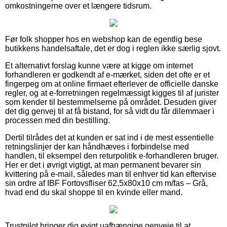
omkostningerne over et længere tidsrum.
Før folk shopper hos en webshop kan de egentlig bese
butikkens handelsaftale, det er dog i reglen ikke særlig sjovt.
Et alternativt forslag kunne være at kigge om internet
forhandleren er godkendt af e-mærket, siden det ofte er et
fingerpeg om at online firmaet efterlever de officielle danske
regler, og at e-forretningen regelmæssigt kigges til af jurister
som kender til bestemmelserne på området. Desuden giver
det dig genvej til at få bistand, for så vidt du får dilemmaer i
processen med din bestilling.
Dertil tilrådes det at kunden er sat ind i de mest essentielle
retningslinjer der kan håndhæves i forbindelse med
handlen, til eksempel den returpolitik e-forhandleren bruger.
Her er det i øvrigt vigtigt, at man permanent bevarer sin
kvittering på e-mail, således man til enhver tid kan eftervise
sin ordre af IBF Fortovsfliser 62,5x80x10 cm m/fas – Grå,
hvad end du skal shoppe til en kvinde eller mand.
Trustpilot bringer dig evigt uafhængige genveje til at