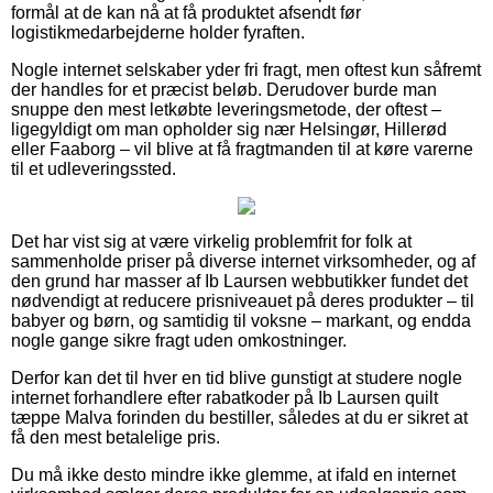
formål at de kan nå at få produktet afsendt før
logistikmedarbejderne holder fyraften.
Nogle internet selskaber yder fri fragt, men oftest kun såfremt
der handles for et præcist beløb. Derudover burde man
snuppe den mest letkøbte leveringsmetode, der oftest –
ligegyldigt om man opholder sig nær Helsingør, Hillerød
eller Faaborg – vil blive at få fragtmanden til at køre varerne
til et udleveringssted.
Det har vist sig at være virkelig problemfrit for folk at
sammenholde priser på diverse internet virksomheder, og af
den grund har masser af Ib Laursen webbutikker fundet det
nødvendigt at reducere prisniveauet på deres produkter – til
babyer og børn, og samtidig til voksne – markant, og endda
nogle gange sikre fragt uden omkostninger.
Derfor kan det til hver en tid blive gunstigt at studere nogle
internet forhandlere efter rabatkoder på Ib Laursen quilt
tæppe Malva forinden du bestiller, således at du er sikret at
få den mest betalelige pris.
Du må ikke desto mindre ikke glemme, at ifald en internet