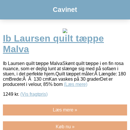
Cavinet
Ib Laursen quilt tæppe
Malva
Ib Laursen quilt tæppe MalvaSkønt quilt tæppe i en fin rosa
nuance, som er dejlig lunt at slænge sig med på sofaen i
stuen, i det perfekte hjem.Quilt tæppet måler:Â Længde: 180
cmBrede:Â Â 130 cmKan vaskes på 30 graderDet er
produceret i velour, 85% bom
(Læs mere)
1249
kr.
(Vis fragtpris)
Læs mere »
Køb nu »