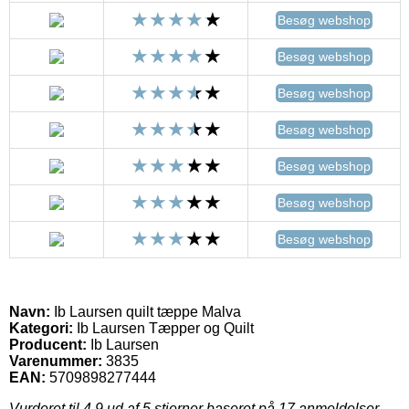
Besøg webshop
Besøg webshop
Besøg webshop
Besøg webshop
Besøg webshop
Besøg webshop
Besøg webshop
Navn:
Ib Laursen quilt tæppe Malva
Kategori:
Ib Laursen Tæpper og Quilt
Producent:
Ib Laursen
Varenummer:
3835
EAN:
5709898277444
Vurderet til
4.9
ud af 5 stjerner baseret på
17
anmeldelser