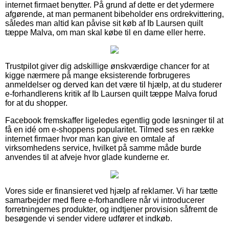
internet firmaet benytter. På grund af dette er det ydermere
afgørende, at man permanent bibeholder ens ordrekvittering,
således man altid kan påvise sit køb af Ib Laursen quilt
tæppe Malva, om man skal købe til en dame eller herre.
Trustpilot giver dig adskillige ønskværdige chancer for at
kigge nærmere på mange eksisterende forbrugeres
anmeldelser og derved kan det være til hjælp, at du studerer
e-forhandlerens kritik af Ib Laursen quilt tæppe Malva forud
for at du shopper.
Facebook fremskaffer ligeledes egentlig gode løsninger til at
få en idé om e-shoppens popularitet. Tilmed ses en række
internet firmaer hvor man kan give en omtale af
virksomhedens service, hvilket på samme måde burde
anvendes til at afveje hvor glade kunderne er.
Vores side er finansieret ved hjælp af reklamer. Vi har tætte
samarbejder med flere e-forhandlere når vi introducerer
forretningernes produkter, og indtjener provision såfremt de
besøgende vi sender videre udfører et indkøb.