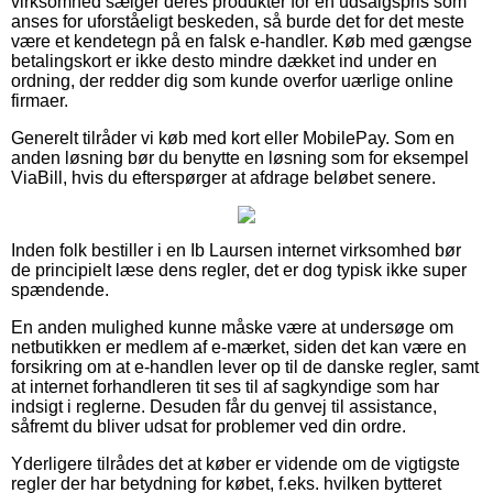
virksomhed sælger deres produkter for en udsalgspris som
anses for uforståeligt beskeden, så burde det for det meste
være et kendetegn på en falsk e-handler. Køb med gængse
betalingskort er ikke desto mindre dækket ind under en
ordning, der redder dig som kunde overfor uærlige online
firmaer.
Generelt tilråder vi køb med kort eller MobilePay. Som en
anden løsning bør du benytte en løsning som for eksempel
ViaBill, hvis du efterspørger at afdrage beløbet senere.
Inden folk bestiller i en Ib Laursen internet virksomhed bør
de principielt læse dens regler, det er dog typisk ikke super
spændende.
En anden mulighed kunne måske være at undersøge om
netbutikken er medlem af e-mærket, siden det kan være en
forsikring om at e-handlen lever op til de danske regler, samt
at internet forhandleren tit ses til af sagkyndige som har
indsigt i reglerne. Desuden får du genvej til assistance,
såfremt du bliver udsat for problemer ved din ordre.
Yderligere tilrådes det at køber er vidende om de vigtigste
regler der har betydning for købet, f.eks. hvilken bytteret