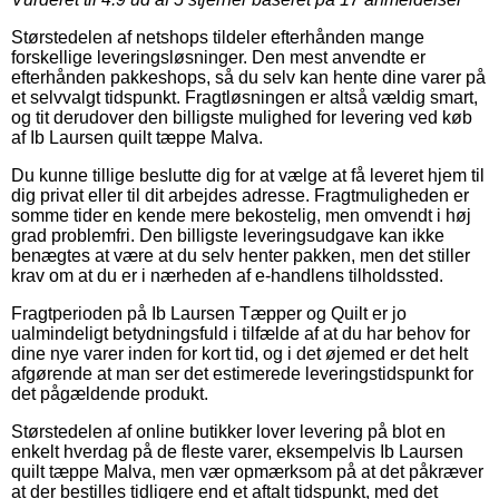
Størstedelen af netshops tildeler efterhånden mange
forskellige leveringsløsninger. Den mest anvendte er
efterhånden pakkeshops, så du selv kan hente dine varer på
et selvvalgt tidspunkt. Fragtløsningen er altså vældig smart,
og tit derudover den billigste mulighed for levering ved køb
af Ib Laursen quilt tæppe Malva.
Du kunne tillige beslutte dig for at vælge at få leveret hjem til
dig privat eller til dit arbejdes adresse. Fragtmuligheden er
somme tider en kende mere bekostelig, men omvendt i høj
grad problemfri. Den billigste leveringsudgave kan ikke
benægtes at være at du selv henter pakken, men det stiller
krav om at du er i nærheden af e-handlens tilholdssted.
Fragtperioden på Ib Laursen Tæpper og Quilt er jo
ualmindeligt betydningsfuld i tilfælde af at du har behov for
dine nye varer inden for kort tid, og i det øjemed er det helt
afgørende at man ser det estimerede leveringstidspunkt for
det pågældende produkt.
Størstedelen af online butikker lover levering på blot en
enkelt hverdag på de fleste varer, eksempelvis Ib Laursen
quilt tæppe Malva, men vær opmærksom på at det påkræver
at der bestilles tidligere end et aftalt tidspunkt, med det