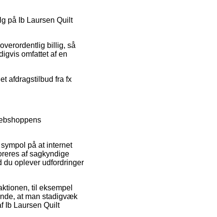
lg på Ib Laursen Quilt
overordentlig billig, så
digvis omfattet af en
t afdragstilbud fra fx
 webshoppens
 sympol på at internet
oreres af sagkyndige
d du oplever udfordringer
saktionen, til eksempel
rende, at man stadigvæk
f Ib Laursen Quilt