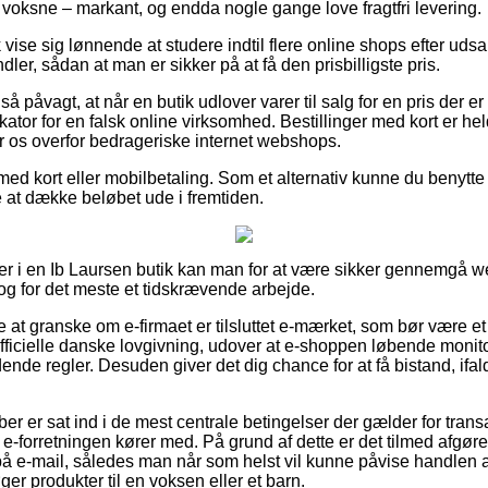
 voksne – markant, og endda nogle gange love fragtfri levering.
vise sig lønnende at studere indtil flere online shops efter udsa
dler, sådan at man er sikker på at få den prisbilligste pris.
å påvagt, at når en butik udlover varer til salg for en pris der er 
kator for en falsk online virksomhed. Bestillinger med kort er hel
 os overfor bedrageriske internet webshops.
 med kort eller mobilbetaling. Som et alternativ kunne du benytte e
de at dække beløbet ude i fremtiden.
ler i en Ib Laursen butik kan man for at være sikker gennemgå
 dog for det meste et tidskrævende arbejde.
at granske om e-firmaet er tilsluttet e-mærket, som bør være et
officielle danske lovgivning, udover at e-shoppen løbende monit
ende regler. Desuden giver det dig chance for at få bistand, ifal
øber er sat ind i de mest centrale betingelser der gælder for tran
e-forretningen kører med. På grund af dette er det tilmed afgø
 på e-mail, således man når som helst vil kunne påvise handlen a
ger produkter til en voksen eller et barn.