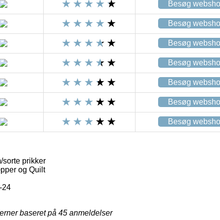
Besøg websh
Besøg websh
Besøg websh
Besøg websh
Besøg websh
Besøg websh
Besøg websh
/sorte prikker
pper og Quilt
-24
jerner baseret på
45
anmeldelser