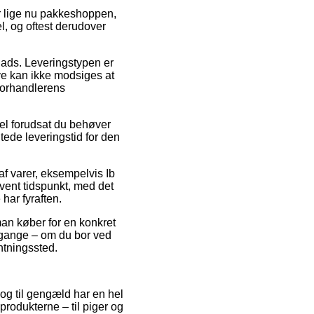
r lige nu pakkeshoppen,
l, og oftest derudover
lads. Leveringstypen er
ave kan ikke modsiges at
 forhandlerens
el forudsat du behøver
tede leveringstid for den
f varer, eksempelvis Ib
ivent tidspunkt, med det
har fyraften.
man køber for en konkret
 gange – om du bor ved
entningssted.
, og til gengæld har en hel
rodukterne – til piger og