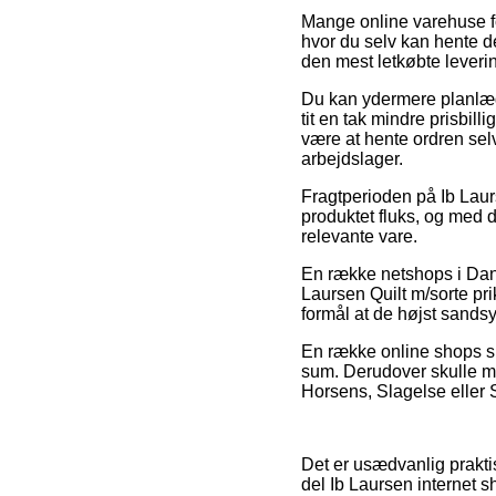
Mange online varehuse fo
hvor du selv kan hente d
den mest letkøbte leverin
Du kan ydermere planlægg
tit en tak mindre prisbil
være at hente ordren selv
arbejdslager.
Fragtperioden på Ib Laur
produktet fluks, og med d
relevante vare.
En række netshops i Danm
Laursen Quilt m/sorte pri
formål at de højst sandsy
En række online shops si
sum. Derudover skulle m
Horsens, Slagelse eller St
Det er usædvanlig praktisk
del Ib Laursen internet 