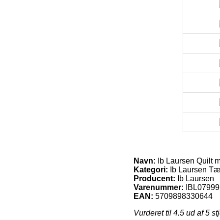
Navn:
Ib Laursen Quilt m
Kategori:
Ib Laursen Tæ
Producent:
Ib Laursen
Varenummer:
IBL07999
EAN:
5709898330644
Vurderet til
4.5
ud af 5 st