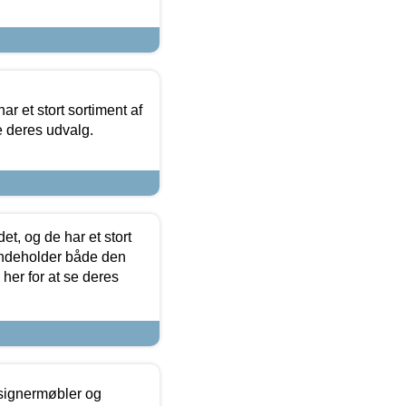
ar et stort sortiment af
e deres udvalg.
t, og de har et stort
 indeholder både den
 her for at se deres
esignermøbler og