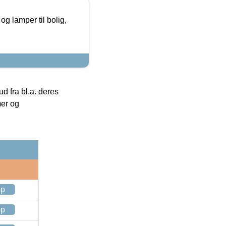
g lamper til bolig,
 fra bl.a. deres
mer og
op
op