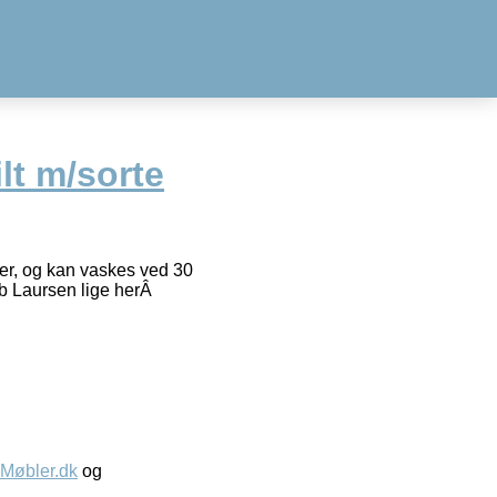
lt m/sorte
ter, og kan vaskes ved 30
Ib Laursen lige herÂ
øbler.dk
og