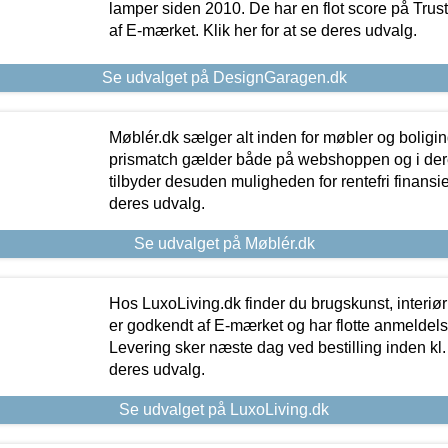
lamper siden 2010. De har en flot score på Trustpi
af E-mærket. Klik her for at se deres udvalg.
Se udvalget på DesignGaragen.dk
Møblér.dk sælger alt inden for møbler og boligi
prismatch gælder både på webshoppen og i dere
tilbyder desuden muligheden for rentefri finansier
deres udvalg.
Se udvalget på Møblér.dk
Hos LuxoLiving.dk finder du brugskunst, interiør
er godkendt af E-mærket og har flotte anmeldelse
Levering sker næste dag ved bestilling inden kl. 1
deres udvalg.
Se udvalget på LuxoLiving.dk