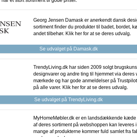
 har et stort sortiment til gode priser.
Georg Jensen Damask er anerkendt dansk desig
sortiment finder du produkter til badet, bordet, 
andet tilbehør. Klik her for at se deres udvalg.
Se udvalget på Damask.dk
TrendyLiving.dk har siden 2009 solgt brugskunst, 
designvarer og andre ting til hjemmet via deres
mærkede og har gode anmeldelser på Trustpilot,
på alle varer. Klik her for at se deres udvalg.
Se udvalget på TrendyLiving.dk
MyHomeMøbler.dk er en landsdækkende kæde m
af deres sortiment på webshoppen kan leveres i
mange af produkterne kommer fuld samlet fra fabr