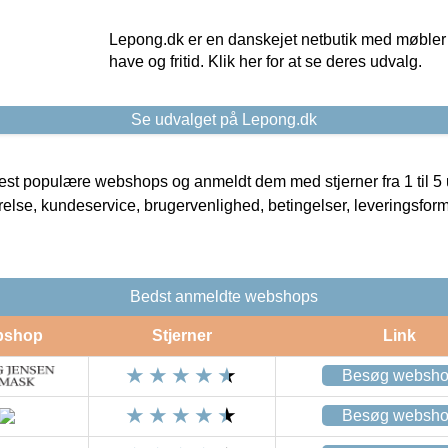
Lepong.dk er en danskejet netbutik med møbler o
have og fritid. Klik her for at se deres udvalg.
Se udvalget på Lepong.dk
t populære webshops og anmeldt dem med stjerner fra 1 til 5 ud
rrelse, kundeservice, brugervenlighed, betingelser, leveringsfor
Bedst anmeldte webshops
bshop
Stjerner
Link
Besøg websh
Besøg websh