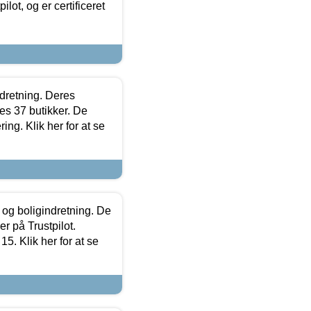
lot, og er certificeret
ndretning. Deres
s 37 butikker. De
ing. Klik her for at se
 og boligindretning. De
r på Trustpilot.
5. Klik her for at se