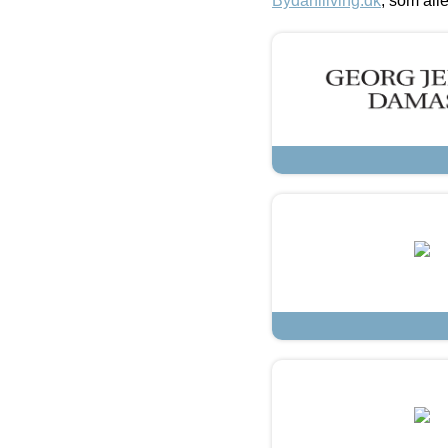
Bydahlliving.dk
, som alle