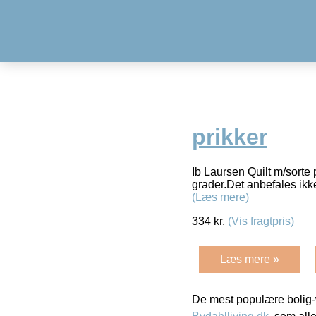
prikker
Ib Laursen Quilt m/sorte
grader.Det anbefales ikk
(Læs mere)
334
kr.
(Vis fragtpris)
Læs mere »
De mest populære bolig-