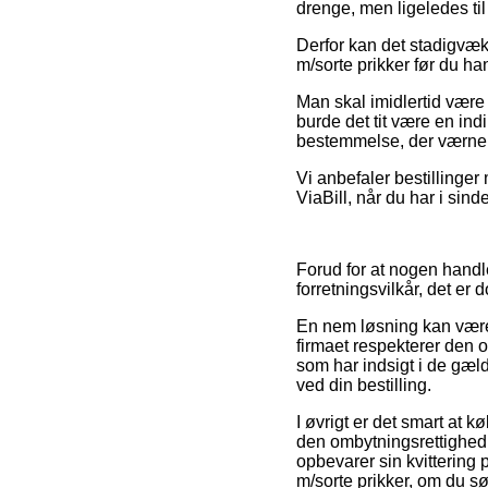
drenge, men ligeledes til
Derfor kan det stadigvæk 
m/sorte prikker før du han
Man skal imidlertid være s
burde det tit være en indi
bestemmelse, der værner
Vi anbefaler bestillinger
ViaBill, når du har i sin
Forud for at nogen hand
forretningsvilkår, det er
En nem løsning kan være 
firmaet respekterer den 
som har indsigt i de gæld
ved din bestilling.
I øvrigt er det smart at k
den ombytningsrettighed 
opbevarer sin kvittering
m/sorte prikker, om du sø