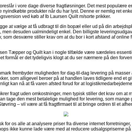
reslår i vore dage diverse fragtløsninger. Det mest populære e
e nyindkøbte produkter når du har lyst. Denne er nemlig ret enke
gsversion ved køb af Ib Laursen Quilt m/sorte prikker.
e at vælge at få udbragt til din bopæl eller ud på din arbejdsp
lig, men desuden ualmindeligt enkel. Den billigste leveringsudg
, som desværre stiller krav om at du bor i kort afstand af online
sen Tæpper og Quilt kan i nogle tilfælde være særdeles essenti
et formål er det tydeligvis klogt at du ser nærmere på den forven
ark frembyder muligheden for dag-til-dag levering på masser a
kker, som alligevel beroer på at handlen laves tidligere end et g
nligt kan nå at få varen afsted forud for at logistikmedarbejderne 
krer fragt uden omkostninger, men typisk stiller det krav om at 
an tage den mest betalelige mulighed for levering, som mange
øvring – vil være at få fragtfirmaet til at bringe ordren til et afh
 for os alle at analysere priser fra diverse internet forretninger
shops ikke kunne lade være med at reducere udsalgspriserne på p