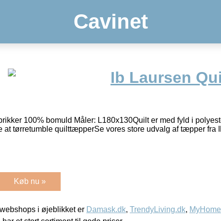
Cavinet
Ib Laursen Qui
 prikker 100% bomuld Måler: L180x130Quilt er med fyld i polyes
e at tørretumble quilttæpperSe vores store udvalg af tæpper fra 
Køb nu »
webshops i øjeblikket er
Damask.dk
,
TrendyLiving.dk
,
MyHomeM