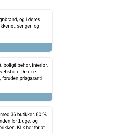
nbrand, og i deres
køkkenet, sengen og
boligtilbehør, interiør,
 webshop. De er e-
 foruden prisgaranti
ed 36 butikker. 80 %
nden for 1 uge, og
ikken. Klik her for at