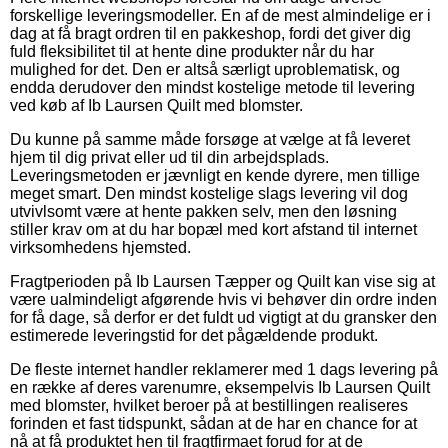
forskellige leveringsmodeller. En af de mest almindelige er i
dag at få bragt ordren til en pakkeshop, fordi det giver dig
fuld fleksibilitet til at hente dine produkter når du har
mulighed for det. Den er altså særligt uproblematisk, og
endda derudover den mindst kostelige metode til levering
ved køb af Ib Laursen Quilt med blomster.
Du kunne på samme måde forsøge at vælge at få leveret
hjem til dig privat eller ud til din arbejdsplads.
Leveringsmetoden er jævnligt en kende dyrere, men tillige
meget smart. Den mindst kostelige slags levering vil dog
utvivlsomt være at hente pakken selv, men den løsning
stiller krav om at du har bopæl med kort afstand til internet
virksomhedens hjemsted.
Fragtperioden på Ib Laursen Tæpper og Quilt kan vise sig at
være ualmindeligt afgørende hvis vi behøver din ordre inden
for få dage, så derfor er det fuldt ud vigtigt at du gransker den
estimerede leveringstid for det pågældende produkt.
De fleste internet handler reklamerer med 1 dags levering på
en række af deres varenumre, eksempelvis Ib Laursen Quilt
med blomster, hvilket beroer på at bestillingen realiseres
forinden et fast tidspunkt, sådan at de har en chance for at
nå at få produktet hen til fragtfirmaet forud for at de