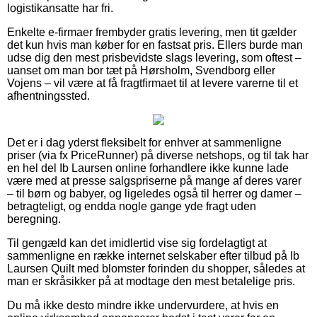
logistikansatte har fri.
Enkelte e-firmaer frembyder gratis levering, men tit gælder
det kun hvis man køber for en fastsat pris. Ellers burde man
udse dig den mest prisbevidste slags levering, som oftest –
uanset om man bor tæt på Hørsholm, Svendborg eller
Vojens – vil være at få fragtfirmaet til at levere varerne til et
afhentningssted.
Det er i dag yderst fleksibelt for enhver at sammenligne
priser (via fx PriceRunner) på diverse netshops, og til tak har
en hel del Ib Laursen online forhandlere ikke kunne lade
være med at presse salgspriserne på mange af deres varer
– til børn og babyer, og ligeledes også til herrer og damer –
betragteligt, og endda nogle gange yde fragt uden
beregning.
Til gengæld kan det imidlertid vise sig fordelagtigt at
sammenligne en række internet selskaber efter tilbud på Ib
Laursen Quilt med blomster forinden du shopper, således at
man er skråsikker på at modtage den mest betalelige pris.
Du må ikke desto mindre ikke undervurdere, at hvis en