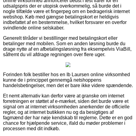
online virksomhed annoncerer bedst i test varer for en
udsalgspris der er utopisk overkommelig, så burde det i
nogle tilfælde være et fingerpeg om en bedragerisk internet
webshop. Køb med gængse betalingskort er heldigvis
indbefattet af en bestemmelse, hvilket forsvarer en overfor
svindlende online selskaber.
Generelt tilråder vi bestillinger med betalingskort eller
betalinger med mobilen. Som en anden løsning burde du
drage nytte af en afbetalingsløsning fra eksempelvis ViaBill,
såfremt du vil afdrage regningen over flere uger.
Forinden folk bestiller hos en Ib Laursen online virksomhed
kunne de i princippet gennemgå netshoppens
handelsbetingelser, men det er bare ikke videre spændende.
Et nemt alternativ kan derfor være at granske om internet
forretningen er støttet af e-mærket, siden det burde være et
signal om at internet virksomheden anerkender de officielle
regler, og at internet butikken nu og da besigtiges af
fagmænd der har nøje kendskab til reglerne. Dette er en god
chance for hjælpende service, ifald du møder problemer i
processen med dit indkøb.