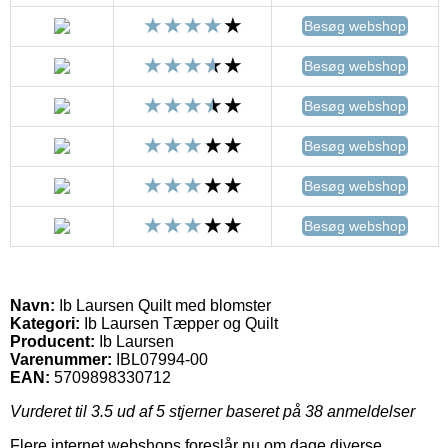
Besøg webshop
Besøg webshop
Besøg webshop
Besøg webshop
Besøg webshop
Besøg webshop
Navn:
Ib Laursen Quilt med blomster
Kategori:
Ib Laursen Tæpper og Quilt
Producent:
Ib Laursen
Varenummer:
IBL07994-00
EAN:
5709898330712
Vurderet til
3.5
ud af 5 stjerner baseret på
38
anmeldelser
Flere internet webshops foreslår nu om dage diverse