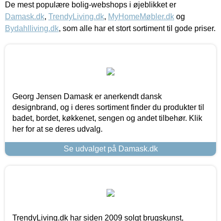
De mest populære bolig-webshops i øjeblikket er
Damask.dk
,
TrendyLiving.dk
,
MyHomeMøbler.dk
og
Bydahlliving.dk
, som alle har et stort sortiment til gode priser.
Georg Jensen Damask er anerkendt dansk
designbrand, og i deres sortiment finder du produkter til
badet, bordet, køkkenet, sengen og andet tilbehør. Klik
her for at se deres udvalg.
Se udvalget på Damask.dk
TrendyLiving.dk har siden 2009 solgt brugskunst,