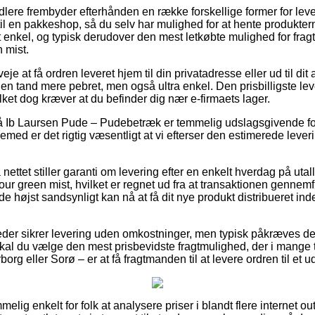
lere frembyder efterhånden en række forskellige former for leveri
il en pakkeshop, så du selv har mulighed for at hente produkte
 enkel, og typisk derudover den mest letkøbte mulighed for frag
 mist.
je at få ordren leveret hjem til din privatadresse eller ud til dit
n tand mere pebret, men også ultra enkel. Den prisbilligste lev
lket dog kræver at du befinder dig nær e-firmaets lager.
 Ib Laursen Pude – Pudebetræk er temmelig udslagsgivende fo
jemed er det rigtig væsentligt at vi efterser den estimerede lever
nettet stiller garanti om levering efter en enkelt hverdag på utal
r green mist, hvilket er regnet ud fra at transaktionen gennemfø
t de højst sandsynligt kan nå at få dit nye produkt distribueret 
der sikrer levering uden omkostninger, men typisk påkræves det
l du vælge den mest prisbevidste fragtmulighed, der i mange t
org eller Sorø – er at få fragtmanden til at levere ordren til et 
elig enkelt for folk at analysere priser i blandt flere internet o