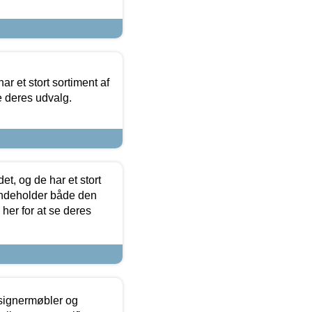
ar et stort sortiment af
e deres udvalg.
t, og de har et stort
 indeholder både den
 her for at se deres
esignermøbler og