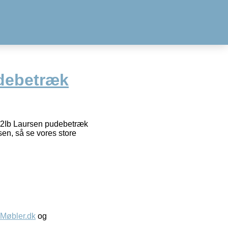
debetræk
52Ib Laursen pudebetræk
en, så se vores store
øbler.dk
og