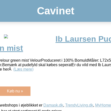
Cavinet
Ib Laursen Pu
n mist
velour green mist VelourProduceret i 100% BomuldMåler: L72x
.Bemærk at pudefyld skal købes seperatEr du vild med Ib Laurs
ige herÂ
(Læs mere)
Køb nu »
webshops i øjeblikket er
Damask.dk
,
TrendyLiving.dk
,
MyHomeM