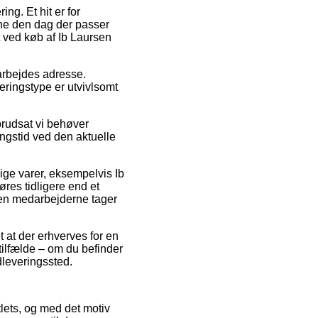
ng. Et hit er for
rne den dag der passer
t ved køb af Ib Laursen
 arbejdes adresse.
eringstype er utvivlsomt
rudsat vi behøver
ingstid ved den aktuelle
lige varer, eksempelvis Ib
res tidligere end et
inden medarbejderne tager
 at der erhverves for en
ilfælde – om du befinder
udleveringssted.
utlets, og med det motiv