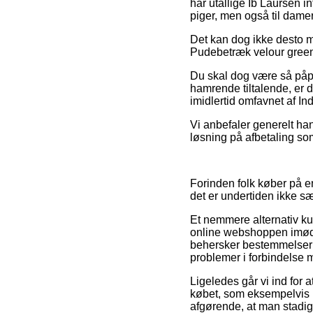
har utallige Ib Laursen in
piger, men også til dame
Det kan dog ikke desto mi
Pudebetræk velour green m
Du skal dog være så påpas
hamrende tiltalende, er d
imidlertid omfavnet af I
Vi anbefaler generelt ha
løsning på afbetaling som
Forinden folk køber på 
det er undertiden ikke sæ
Et nemmere alternativ ku
online webshoppen imøde
behersker bestemmelserne
problemer i forbindelse 
Ligeledes går vi ind for
købet, som eksempelvis hv
afgørende, at man stadig 