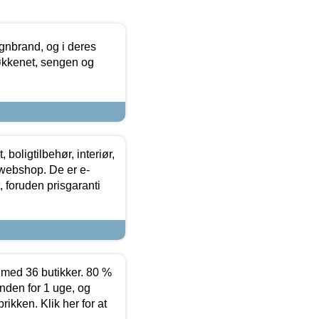
nbrand, og i deres
køkkenet, sengen og
boligtilbehør, interiør,
 webshop. De er e-
 foruden prisgaranti
ed 36 butikker. 80 %
nden for 1 uge, og
ikken. Klik her for at