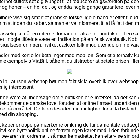
ternet outlets set sig tvunget til at reducere salgsværdien på der
r og herrer – en hel del, og endda nogle gange garantere leveri
ndre vise sig smart at granske forskellige e-handler efter tilbu
ist inden du køber, så man er velinformeret til at få fat i den me
selig, at når en internet forhandler afsætter produkter til en sa
et i nogle tilfælde være en indikation på en falsk webbutik. Køb
ndsigelsesordningen, hvilket dækker folk imod uærlige online va
ndler med kort eller betalinger med mobilen. Som et alternativ
 eksempelvis ViaBill, såfremt du tilstræber at betale prisen i fle
en Ib Laursen webshop bør man faktisk få overblik over websho
rlig interessant.
nne være at undersøge om e-butikken er e-mærket, da det kan v
kommer de danske love, foruden at online firmaet undertiden g
 på området. Dette er desuden din mulighed for at få bistand, 
med din shopping.
 at køber er oppe på mærkerne omkring de fundamentale vedtægt
ilken byttepolitik online forretningen kører med. I den forbinde
bevarer sin ordremail, så man fremadrettet kan eftervise sin ord