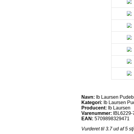
Navn:
Ib Laursen Pudebe
Kategori:
Ib Laursen Pu
Producent:
Ib Laursen
Varenummer:
IBL6229-
EAN:
5709898329471
Vurderet til
3.7
ud af 5 st