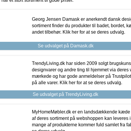
 har et stort sortiment til gode priser.
Georg Jensen Damask er anerkendt dansk desig
sortiment finder du produkter til badet, bordet, 
andet tilbehør. Klik her for at se deres udvalg.
Se udvalget på Damask.dk
TrendyLiving.dk har siden 2009 solgt brugskunst, 
designvarer og andre ting til hjemmet via deres
mærkede og har gode anmeldelser på Trustpilot,
på alle varer. Klik her for at se deres udvalg.
Se udvalget på TrendyLiving.dk
MyHomeMøbler.dk er en landsdækkende kæde m
af deres sortiment på webshoppen kan leveres i
mange af produkterne kommer fuld samlet fra fabr