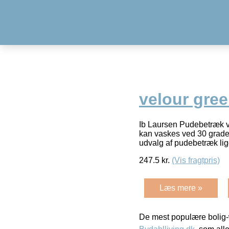
velour gree
Ib Laursen Pudebetræk 
kan vaskes ved 30 grader
udvalg af pudebetræk l
247.5
kr.
(Vis fragtpris)
Læs mere »
De mest populære bolig-