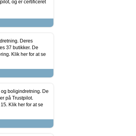
lot, og er certificeret
ndretning. Deres
s 37 butikker. De
ing. Klik her for at se
 og boligindretning. De
r på Trustpilot.
5. Klik her for at se