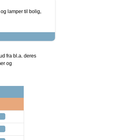
g lamper til bolig,
 fra bl.a. deres
mer og