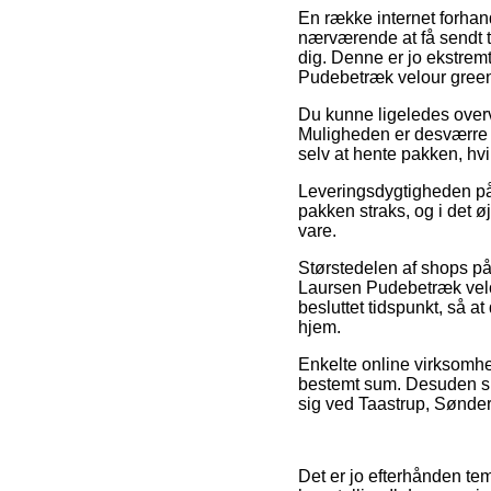
En række internet forhand
nærværende at få sendt t
dig. Denne er jo ekstremt
Pudebetræk velour green
Du kunne ligeledes overve
Muligheden er desværre e
selv at hente pakken, hvi
Leveringsdygtigheden på
pakken straks, og i det ø
vare.
Størstedelen af shops på 
Laursen Pudebetræk velou
besluttet tidspunkt, så a
hjem.
Enkelte online virksomhe
bestemt sum. Desuden ska
sig ved Taastrup, Sønderb
Det er jo efterhånden temm