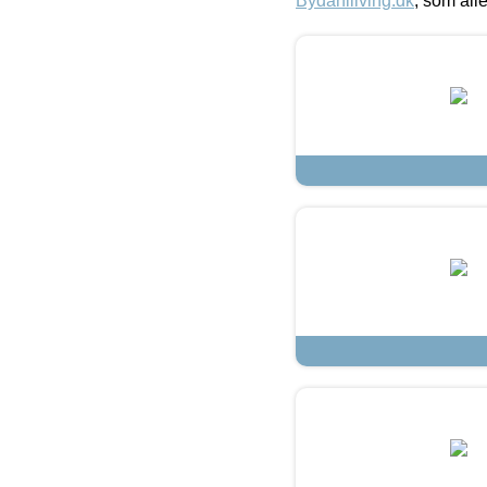
Bydahlliving.dk
, som alle