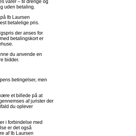
es varer – til drenge og
ng uden betaling.
d på Ib Laursen
st betalelige pris.
lgspris der anses for
 med betalingskort er
rehuse.
 kunne du anvende en
re bidder.
ppens betingelser, men
ære et billede på at
ennemses af jurister der
ifald du oplever
er i forbindelse med
lse er det også
re af Ib Laursen