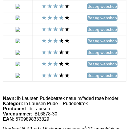
Besøg webshop
Besøg webshop
Besøg webshop
Besøg webshop
Besøg webshop
Besøg webshop
Besøg webshop
Navn:
Ib Laursen Pudebetræk natur m/faded rose broderi
Kategori:
Ib Laursen Pude – Pudebetræk
Producent:
Ib Laursen
Varenummer:
IBL6878-30
EAN:
5709898333829
Vurderet til
4.1
ud af 5 stjerner baseret på
21
anmeldelser