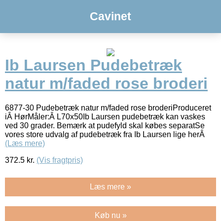
Cavinet
Ib Laursen Pudebetræk
natur m/faded rose broderi
6877-30 Pudebetræk natur m/faded rose broderiProduceret
iÂ HørMåler:Â L70x50Ib Laursen pudebetræk kan vaskes
ved 30 grader. Bemærk at pudefyld skal købes separatSe
vores store udvalg af pudebetræk fra Ib Laursen lige herÂ
(Læs mere)
372.5
kr.
(Vis fragtpris)
Læs mere »
Køb nu »