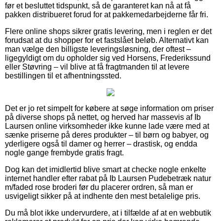
før et besluttet tidspunkt, så de garanteret kan nå at få
pakken distribueret forud for at pakkemedarbejderne får fri.
Flere online shops sikrer gratis levering, men i reglen er det
forudsat at du shopper for et fastslået beløb. Alternativt kan
man vælge den billigste leveringsløsning, der oftest –
ligegyldigt om du opholder sig ved Horsens, Frederikssund
eller Støvring – vil blive at få fragtmanden til at levere
bestillingen til et afhentningssted.
Det er jo ret simpelt for købere at søge information om priser
på diverse shops på nettet, og herved har massevis af Ib
Laursen online virksomheder ikke kunne lade være med at
sænke priserne på deres produkter – til børn og babyer, og
yderligere også til damer og herrer – drastisk, og endda
nogle gange frembyde gratis fragt.
Dog kan det imidlertid blive smart at checke nogle enkelte
internet handler efter rabat på Ib Laursen Pudebetræk natur
m/faded rose broderi før du placerer ordren, så man er
usvigeligt sikker på at indhente den mest betalelige pris.
Du må blot ikke undervurdere, at i tilfælde af at en webbutik