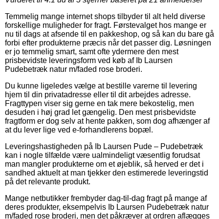
Temmelig mange internet shops tilbyder til alt held diverse
forskellige muligheder for fragt. Førstevalget hos mange er
nu til dags at afsende til en pakkeshop, og så kan du bare gå
forbi efter produkterne præcis når det passer dig. Løsningen
er jo temmelig smart, samt ofte ydermere den mest
prisbevidste leveringsform ved køb af Ib Laursen
Pudebetræk natur m/faded rose broderi.
Du kunne ligeledes vælge at bestille varerne til levering
hjem til din privatadresse eller til dit arbejdes adresse.
Fragttypen viser sig gerne en tak mere bekostelig, men
desuden i høj grad let gængelig. Den mest prisbevidste
fragtform er dog selv at hente pakken, som dog afhænger af
at du lever lige ved e-forhandlerens bopæl.
Leveringshastigheden på Ib Laursen Pude – Pudebetræk
kan i nogle tilfælde være ualmindeligt væsentlig forudsat
man mangler produkterne om et øjeblik, så herved er det i
sandhed aktuelt at man tjekker den estimerede leveringstid
på det relevante produkt.
Mange netbutikker frembyder dag-til-dag fragt på mange af
deres produkter, eksempelvis Ib Laursen Pudebetræk natur
m/faded rose broderi, men det påkræver at ordren aflægges