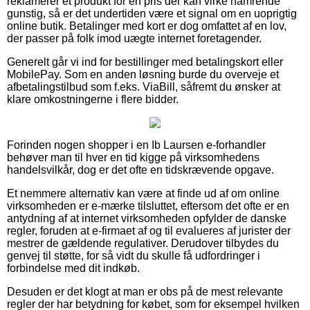
reklamerer et produkt for en pris der kan virke hamrende
gunstig, så er det undertiden være et signal om en uoprigtig
online butik. Betalinger med kort er dog omfattet af en lov,
der passer på folk imod uægte internet foretagender.
Generelt går vi ind for bestillinger med betalingskort eller
MobilePay. Som en anden løsning burde du overveje et
afbetalingstilbud som f.eks. ViaBill, såfremt du ønsker at
klare omkostningerne i flere bidder.
Forinden nogen shopper i en Ib Laursen e-forhandler
behøver man til hver en tid kigge på virksomhedens
handelsvilkår, dog er det ofte en tidskrævende opgave.
Et nemmere alternativ kan være at finde ud af om online
virksomheden er e-mærke tilsluttet, eftersom det ofte er en
antydning af at internet virksomheden opfylder de danske
regler, foruden at e-firmaet af og til evalueres af jurister der
mestrer de gældende regulativer. Derudover tilbydes du
genvej til støtte, for så vidt du skulle få udfordringer i
forbindelse med dit indkøb.
Desuden er det klogt at man er obs på de mest relevante
regler der har betydning for købet, som for eksempel hvilken