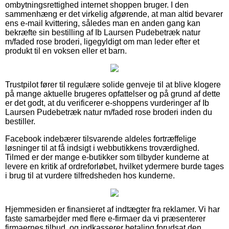
ombytningsrettighed internet shoppen bruger. I den
sammenhæng er det virkelig afgørende, at man altid bevarer
ens e-mail kvittering, således man en anden gang kan
bekræfte sin bestilling af Ib Laursen Pudebetræk natur
m/faded rose broderi, ligegyldigt om man leder efter et
produkt til en voksen eller et barn.
Trustpilot fører til regulære solide genveje til at blive klogere
på mange aktuelle brugeres opfattelser og på grund af dette
er det godt, at du verificerer e-shoppens vurderinger af Ib
Laursen Pudebetræk natur m/faded rose broderi inden du
bestiller.
Facebook indebærer tilsvarende aldeles fortræffelige
løsninger til at få indsigt i webbutikkens troværdighed.
Tilmed er der mange e-butikker som tilbyder kunderne at
levere en kritik af ordreforløbet, hvilket ydermere burde tages
i brug til at vurdere tilfredsheden hos kunderne.
Hjemmesiden er finansieret af indtægter fra reklamer. Vi har
faste samarbejder med flere e-firmaer da vi præsenterer
firmaernes tilbud, og indkasserer betaling forudsat den