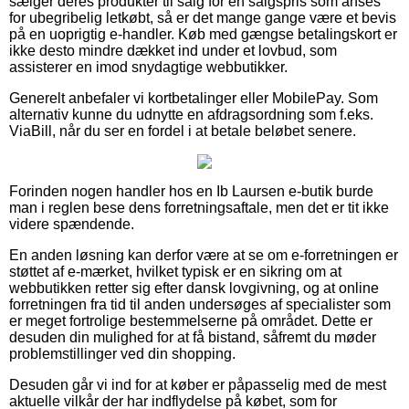
sælger deres produkter til salg for en salgspris som anses
for ubegribelig letkøbt, så er det mange gange være et bevis
på en uoprigtig e-handler. Køb med gængse betalingskort er
ikke desto mindre dækket ind under et lovbud, som
assisterer en imod snydagtige webbutikker.
Generelt anbefaler vi kortbetalinger eller MobilePay. Som
alternativ kunne du udnytte en afdragsordning som f.eks.
ViaBill, når du ser en fordel i at betale beløbet senere.
Forinden nogen handler hos en Ib Laursen e-butik burde
man i reglen bese dens forretningsaftale, men det er tit ikke
videre spændende.
En anden løsning kan derfor være at se om e-forretningen er
støttet af e-mærket, hvilket typisk er en sikring om at
webbutikken retter sig efter dansk lovgivning, og at online
forretningen fra tid til anden undersøges af specialister som
er meget fortrolige bestemmelserne på området. Dette er
desuden din mulighed for at få bistand, såfremt du møder
problemstillinger ved din shopping.
Desuden går vi ind for at køber er påpasselig med de mest
aktuelle vilkår der har indflydelse på købet, som for