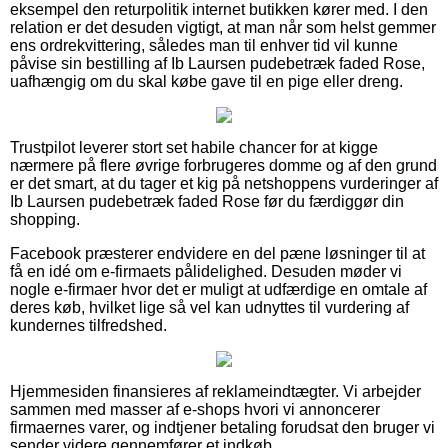
eksempel den returpolitik internet butikken kører med. I den
relation er det desuden vigtigt, at man når som helst gemmer
ens ordrekvittering, således man til enhver tid vil kunne
påvise sin bestilling af Ib Laursen pudebetræk faded Rose,
uafhængig om du skal købe gave til en pige eller dreng.
Trustpilot leverer stort set habile chancer for at kigge
nærmere på flere øvrige forbrugeres domme og af den grund
er det smart, at du tager et kig på netshoppens vurderinger af
Ib Laursen pudebetræk faded Rose før du færdiggør din
shopping.
Facebook præsterer endvidere en del pæne løsninger til at
få en idé om e-firmaets pålidelighed. Desuden møder vi
nogle e-firmaer hvor det er muligt at udfærdige en omtale af
deres køb, hvilket lige så vel kan udnyttes til vurdering af
kundernes tilfredshed.
Hjemmesiden finansieres af reklameindtægter. Vi arbejder
sammen med masser af e-shops hvori vi annoncerer
firmaernes varer, og indtjener betaling forudsat den bruger vi
sender videre gennemfører et indkøb.