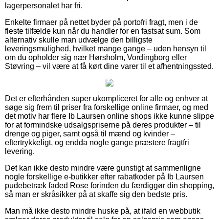
lagerpersonalet har fri.
Enkelte firmaer på nettet byder på portofri fragt, men i de
fleste tilfælde kun når du handler for en fastsat sum. Som
alternativ skulle man udvælge den billigste
leveringsmulighed, hvilket mange gange – uden hensyn til
om du opholder sig nær Hørsholm, Vordingborg eller
Støvring – vil være at få kørt dine varer til et afhentningssted.
Det er efterhånden super ukompliceret for alle og enhver at
søge sig frem til priser fra forskellige online firmaer, og med
det motiv har flere Ib Laursen online shops ikke kunne slippe
for at formindske udsalgspriserne på deres produkter – til
drenge og piger, samt også til mænd og kvinder –
eftertrykkeligt, og endda nogle gange præstere fragtfri
levering.
Det kan ikke desto mindre være gunstigt at sammenligne
nogle forskellige e-butikker efter rabatkoder på Ib Laursen
pudebetræk faded Rose forinden du færdiggør din shopping,
så man er skråsikker på at skaffe sig den bedste pris.
Man må ikke desto mindre huske på, at ifald en webbutik