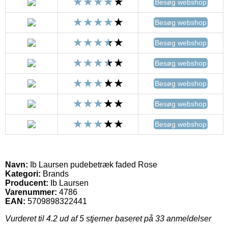
Besøg webshop
Besøg webshop
Besøg webshop
Besøg webshop
Besøg webshop
Besøg webshop
Besøg webshop
Navn:
Ib Laursen pudebetræk faded Rose
Kategori:
Brands
Producent:
Ib Laursen
Varenummer:
4786
EAN:
5709898322441
Vurderet til
4.2
ud af 5 stjerner baseret på
33
anmeldelser