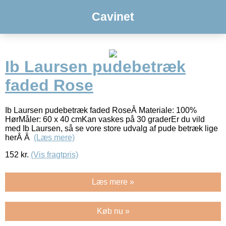
Cavinet
Ib Laursen pudebetræk
faded Rose
Ib Laursen pudebetræk faded RoseÂ Materiale: 100%
HørMåler: 60 x 40 cmKan vaskes på 30 graderEr du vild
med Ib Laursen, så se vore store udvalg af pude betræk lige
herÂ Â
(Læs mere)
152
kr.
(Vis fragtpris)
Læs mere »
Køb nu »