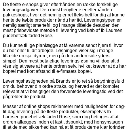
De fleste e-shops giver efterhånden en række forskellige
leveringsudgaver. Den mest benyttede er efterhånden
pakkeshops, hvor det nemlig er ret fleksibelt for dig at kunne
hente de købte produkter når du har tid. Leveringstypen er
nemlig særligt smertefri, og i mange tilfælde desuden den
mest prisbevidste metode til levering ved køb af Ib Laursen
pudebetræk faded Rose.
Du kunne tillige planlægge at få varerne sendt hjem til hvor
du bor eller til dit arbejde. Løsningen viser sig i mange
tilfælde en sjat dyrere, men på den anden side yderst
simpel. Den mest betalelige leveringsløsning vil dog altid
vise sig at være at hente ordren selv, hvilket kræver at du har
bopæl med kort afstand til e-firmaets bopæl.
Leveringshastigheden på Brands er jo ret så betydningsfuld
om du behøver din ordre straks, og herved er det komplet
relevant at vi besigtiger den forventede leveringstid ved det
pågældende produkt.
Masser af online shops reklamerer med muligheden for dag-
til-dag levering på de fleste produkter, eksempelvis Ib
Laursen pudebetræk faded Rose, som dog betinges af at
ordren aflægges inden et fast tidspunkt, med hensynstagen
til at de med sikkerhed kan nå at få produkterne klar forinden