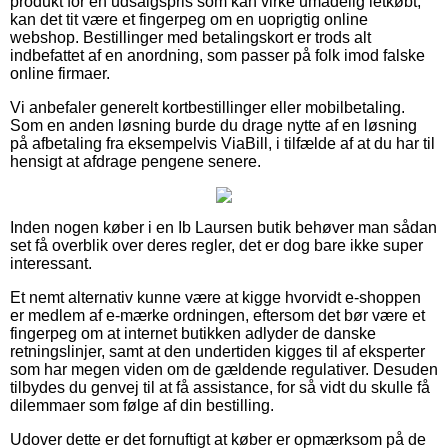
produkt for en udsalgspris som kan virke umådelig letkøbt,
kan det tit være et fingerpeg om en uoprigtig online
webshop. Bestillinger med betalingskort er trods alt
indbefattet af en anordning, som passer på folk imod falske
online firmaer.
Vi anbefaler generelt kortbestillinger eller mobilbetaling.
Som en anden løsning burde du drage nytte af en løsning
på afbetaling fra eksempelvis ViaBill, i tilfælde af at du har til
hensigt at afdrage pengene senere.
Inden nogen køber i en Ib Laursen butik behøver man sådan
set få overblik over deres regler, det er dog bare ikke super
interessant.
Et nemt alternativ kunne være at kigge hvorvidt e-shoppen
er medlem af e-mærke ordningen, eftersom det bør være et
fingerpeg om at internet butikken adlyder de danske
retningslinjer, samt at den undertiden kigges til af eksperter
som har megen viden om de gældende regulativer. Desuden
tilbydes du genvej til at få assistance, for så vidt du skulle få
dilemmaer som følge af din bestilling.
Udover dette er det fornuftigt at køber er opmærksom på de