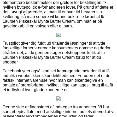
elementære bestemmelser der gælder for bestillingen, fx
hvilken byttepolitik e-forhandleren lover. På grund af dette er
det i øvrigt afgørende, at man til enhver tid bevarer sin
kvittering, så man senere vil kunne bekræfte købet af Ib
Laursen Piskeskål Mynte Butter Cream, om man er på
gaveindkøb til en voksen eller et barn.
Trustpilot giver dig fuldt ud tiltalende løsninger til at tyde
forskellige forhenværende konsumenters domme og derfor
tilrådes det, at du gennemsøger netshoppens kritik af Ib
Laursen Piskeskål Mynte Butter Cream forud for at du
shopper.
Facebook yder også stort set fremragende metoder til at få
indblik i webbutikkens kundetilfredshed. Foruden det er der
faktisk internet varehuse hvor man kan tilkendegive en
omtale af ordreforløbet, hvilket tillige kan tages i brug til at få
et indtryk af hvor glade kunderne er.
Denne side er finansieret af indtægter fra annoncer. Vi har
samarbejdsaftaler med adskillige internet outlets derved at vi
præsenterer virksomhedernes produkter, og tager