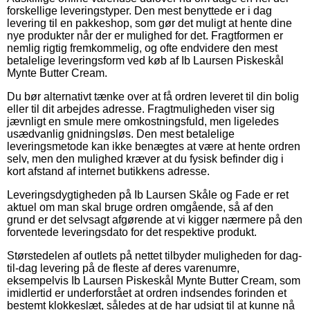
forskellige leveringstyper. Den mest benyttede er i dag
levering til en pakkeshop, som gør det muligt at hente dine
nye produkter når der er mulighed for det. Fragtformen er
nemlig rigtig fremkommelig, og ofte endvidere den mest
betalelige leveringsform ved køb af Ib Laursen Piskeskål
Mynte Butter Cream.
Du bør alternativt tænke over at få ordren leveret til din bolig
eller til dit arbejdes adresse. Fragtmuligheden viser sig
jævnligt en smule mere omkostningsfuld, men ligeledes
usædvanlig gnidningsløs. Den mest betalelige
leveringsmetode kan ikke benægtes at være at hente ordren
selv, men den mulighed kræver at du fysisk befinder dig i
kort afstand af internet butikkens adresse.
Leveringsdygtigheden på Ib Laursen Skåle og Fade er ret
aktuel om man skal bruge ordren omgående, så af den
grund er det selvsagt afgørende at vi kigger nærmere på den
forventede leveringsdato for det respektive produkt.
Størstedelen af outlets på nettet tilbyder muligheden for dag-
til-dag levering på de fleste af deres varenumre,
eksempelvis Ib Laursen Piskeskål Mynte Butter Cream, som
imidlertid er underforstået at ordren indsendes forinden et
bestemt klokkeslæt, således at de har udsigt til at kunne nå