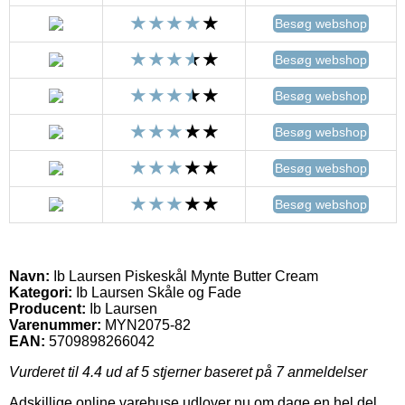
Besøg webshop
Besøg webshop
Besøg webshop
Besøg webshop
Besøg webshop
Besøg webshop
Navn:
Ib Laursen Piskeskål Mynte Butter Cream
Kategori:
Ib Laursen Skåle og Fade
Producent:
Ib Laursen
Varenummer:
MYN2075-82
EAN:
5709898266042
Vurderet til
4.4
ud af 5 stjerner baseret på
7
anmeldelser
Adskillige online varehuse udlover nu om dage en hel del