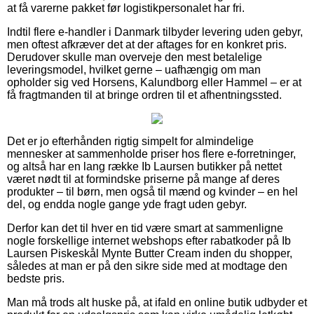
at få varerne pakket før logistikpersonalet har fri.
Indtil flere e-handler i Danmark tilbyder levering uden gebyr,
men oftest afkræver det at der aftages for en konkret pris.
Derudover skulle man overveje den mest betalelige
leveringsmodel, hvilket gerne – uafhængig om man
opholder sig ved Horsens, Kalundborg eller Hammel – er at
få fragtmanden til at bringe ordren til et afhentningssted.
Det er jo efterhånden rigtig simpelt for almindelige
mennesker at sammenholde priser hos flere e-forretninger,
og altså har en lang række Ib Laursen butikker på nettet
været nødt til at formindske priserne på mange af deres
produkter – til børn, men også til mænd og kvinder – en hel
del, og endda nogle gange yde fragt uden gebyr.
Derfor kan det til hver en tid være smart at sammenligne
nogle forskellige internet webshops efter rabatkoder på Ib
Laursen Piskeskål Mynte Butter Cream inden du shopper,
således at man er på den sikre side med at modtage den
bedste pris.
Man må trods alt huske på, at ifald en online butik udbyder et