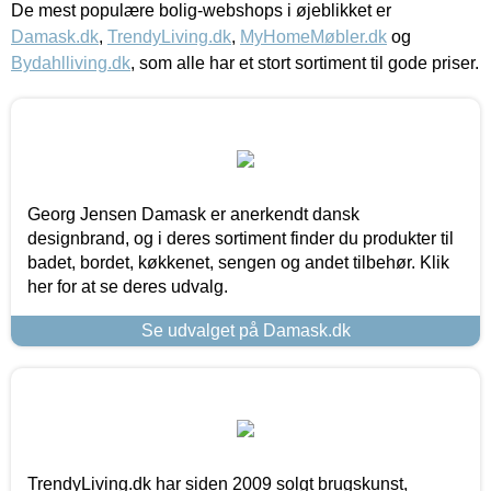
De mest populære bolig-webshops i øjeblikket er
Damask.dk
,
TrendyLiving.dk
,
MyHomeMøbler.dk
og
Bydahlliving.dk
, som alle har et stort sortiment til gode priser.
Georg Jensen Damask er anerkendt dansk
designbrand, og i deres sortiment finder du produkter til
badet, bordet, køkkenet, sengen og andet tilbehør. Klik
her for at se deres udvalg.
Se udvalget på Damask.dk
TrendyLiving.dk har siden 2009 solgt brugskunst,