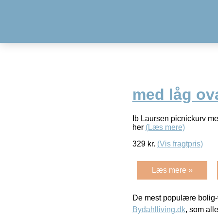
med låg ov
Ib Laursen picnickurv me
her
(Læs mere)
329
kr.
(Vis fragtpris)
Læs mere »
De mest populære bolig-
Bydahlliving.dk
, som alle