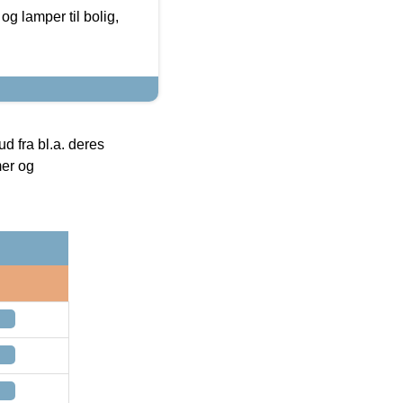
g lamper til bolig,
 fra bl.a. deres
mer og