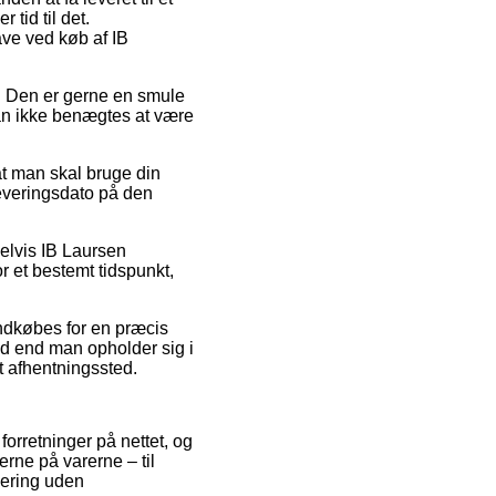
 tid til det.
ave ved køb af IB
ds. Den er gerne en smule
kan ikke benægtes at være
at man skal bruge din
 leveringsdato på den
pelvis IB Laursen
r et bestemt tidspunkt,
 indkøbes for en præcis
d end man opholder sig i
et afhentningssted.
 forretninger på nettet, og
erne på varerne – til
vering uden