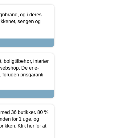
nbrand, og i deres
køkkenet, sengen og
boligtilbehør, interiør,
 webshop. De er e-
 foruden prisgaranti
ed 36 butikker. 80 %
nden for 1 uge, og
ikken. Klik her for at