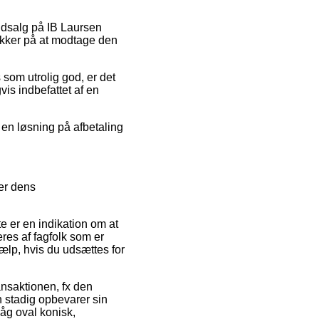
 udsalg på IB Laursen
sikker på at modtage den
 som utrolig god, er det
is indbefattet af en
f en løsning på afbetaling
ver dens
te er en indikation om at
eres af fagfolk som er
ælp, hvis du udsættes for
ansaktionen, fx den
an stadig opbevarer sin
åg oval konisk,