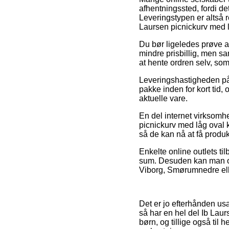
afhentningssted, fordi det 
Leveringstypen er altså 
Laursen picnickurv med l
Du bør ligeledes prøve at
mindre prisbillig, men s
at hente ordren selv, som
Leveringshastigheden på I
pakke inden for kort tid,
aktuelle vare.
En del internet virksomhe
picnickurv med låg oval k
så de kan nå at få produk
Enkelte online outlets til
sum. Desuden kan man ov
Viborg, Smørumnedre eller
Det er jo efterhånden usæd
så har en hel del Ib Laur
børn, og tillige også til