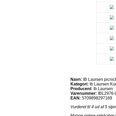
Navn:
IB Laursen picnic
Kategori:
Ib Laursen Ku
Producent:
Ib Laursen
Varenummer:
IBL2976-
EAN:
5709898297169
Vurderet til
4
ud af 5 stje
Mange online selskaber ti