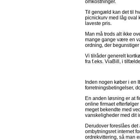
omkostninger.
Til gengæld kan det til h
picnickurv med låg oval 
laveste pris.
Man må trods alt ikke ove
mange gange være en vars
ordning, der begunstiger 
Vi tilråder generelt kort
fra f.eks. ViaBill, i tilf
Inden nogen køber i en Ib
forretningsbetingelser, 
En anden løsning er at fin
online firmaet efterfølge
meget bekendte med vedtæ
vanskeligheder med dit 
Derudover foreslåes det 
ombytningsret internet fo
ordrekvittering, så man 