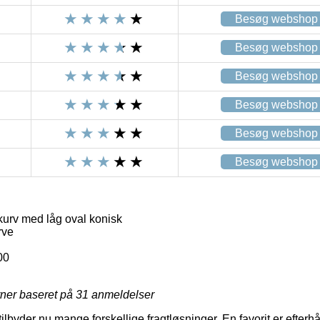
Besøg webshop
Besøg webshop
Besøg webshop
Besøg webshop
Besøg webshop
Besøg webshop
kurv med låg oval konisk
rve
00
rner baseret på
31
anmeldelser
lbyder nu mange forskellige fragtløsninger. En favorit er efterhånd