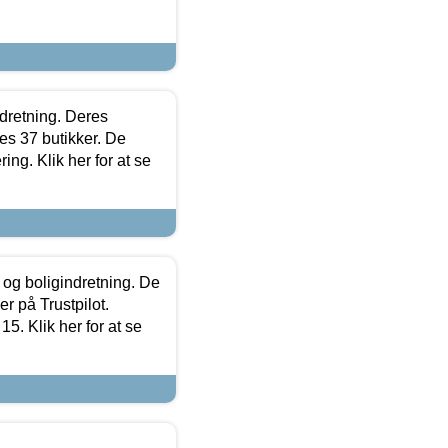
ndretning. Deres
s 37 butikker. De
ing. Klik her for at se
 og boligindretning. De
r på Trustpilot.
5. Klik her for at se