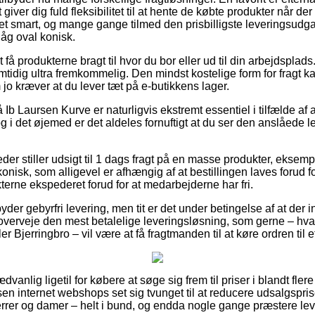
giver dig fuld fleksibilitet til at hente de købte produkter når der er
ret smart, og mange gange tilmed den prisbilligste leveringsudg
åg oval konisk.
 få produkterne bragt til hvor du bor eller ud til din arbejdspla
amtidig ultra fremkommelig. Den mindst kostelige form for fragt 
 jo kræver at du lever tæt på e-butikkens lager.
b Laursen Kurve er naturligvis ekstremt essentiel i tilfælde af 
 og i det øjemed er det aldeles fornuftigt at du ser den anslåede
der stiller udsigt til 1 dags fragt på en masse produkter, eksem
onisk, som alligevel er afhængig af at bestillingen laves forud fo
terne ekspederet forud for at medarbejderne har fri.
byder gebyrfri levering, men tit er det under betingelse af at der
erveje den mest betalelige leveringsløsning, som gerne – hva
 Bjerringbro – vil være at få fragtmanden til at køre ordren til 
vanlig ligetil for købere at søge sig frem til priser i blandt flere
sen internet webshops set sig tvunget til at reducere udsalgspris
 herrer og damer – helt i bund, og endda nogle gange præstere le