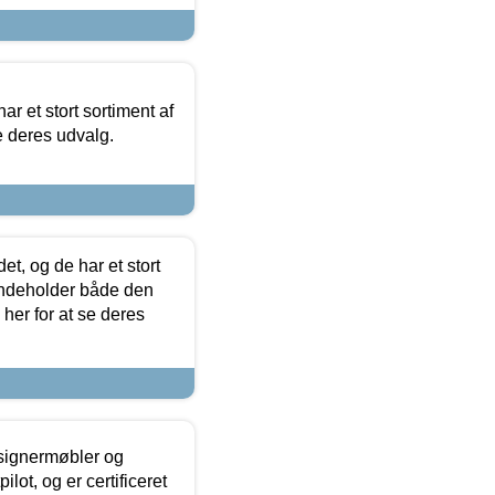
ar et stort sortiment af
e deres udvalg.
t, og de har et stort
 indeholder både den
 her for at se deres
esignermøbler og
lot, og er certificeret