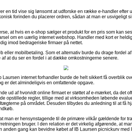
ver en tid vise sig lønsomt at udforske en række e-handler efter
konisk forinden du placerer ordren, sådan at man er usvigeligt 
rse, at hvis en e-shop sælger et produkt for en pris som kan ses
el om en uærlig internet webshop. Handler med kort er heldigv
dig imod bedrageriske firmaer på nettet.
køb eller mobilbetaling. Som et alternativ burde du drage fordel a
ælde af at du ser en fordel i at dække omkostningerne senere.
 Laursen internet forhandler burde de helt sikkert få overblik o
dog er det almindeligvis en omfattende opgave.
de ud af hvorvidt online firmaet er støttet af e-mærket, da det of
r de opstillede regler, tillige med at virksomheden løbende evalu
gterne på området. Desuden tilbydes du anledning til at få hj
indkøb.
at man er hensynstagende til de primære vilkår gældende for tr
rretningen bruger. I den relation er det virkelig afgørende, at m
en anden gang kan bevidne købet af IB Laursen picnickurv med l