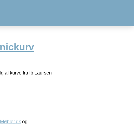
cnickurv
 af kurve fra Ib Laursen
øbler.dk
og