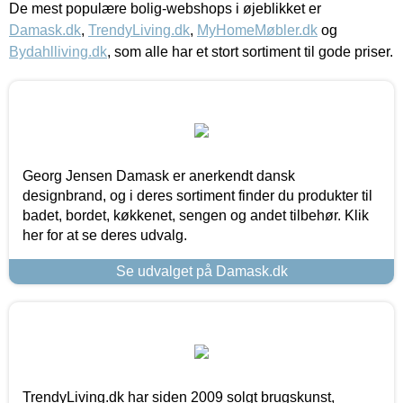
De mest populære bolig-webshops i øjeblikket er
Damask.dk
,
TrendyLiving.dk
,
MyHomeMøbler.dk
og
Bydahlliving.dk
, som alle har et stort sortiment til gode priser.
Georg Jensen Damask er anerkendt dansk
designbrand, og i deres sortiment finder du produkter til
badet, bordet, køkkenet, sengen og andet tilbehør. Klik
her for at se deres udvalg.
Se udvalget på Damask.dk
TrendyLiving.dk har siden 2009 solgt brugskunst,