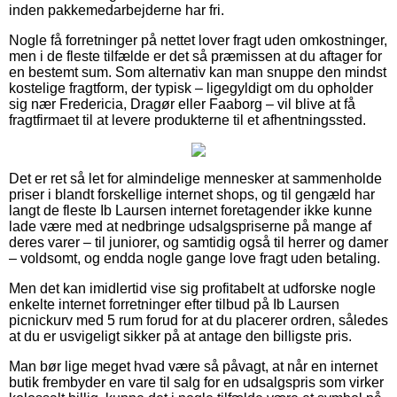
inden pakkemedarbejderne har fri.
Nogle få forretninger på nettet lover fragt uden omkostninger,
men i de fleste tilfælde er det så præmissen at du aftager for
en bestemt sum. Som alternativ kan man snuppe den mindst
kostelige fragtform, der typisk – ligegyldigt om du opholder
sig nær Fredericia, Dragør eller Faaborg – vil blive at få
fragtfirmaet til at levere produkterne til et afhentningssted.
Det er ret så let for almindelige mennesker at sammenholde
priser i blandt forskellige internet shops, og til gengæld har
langt de fleste Ib Laursen internet foretagender ikke kunne
lade være med at nedbringe udsalgspriserne på mange af
deres varer – til juniorer, og samtidig også til herrer og damer
– voldsomt, og endda nogle gange love fragt uden betaling.
Men det kan imidlertid vise sig profitabelt at udforske nogle
enkelte internet forretninger efter tilbud på Ib Laursen
picnickurv med 5 rum forud for at du placerer ordren, således
at du er usvigeligt sikker på at antage den billigste pris.
Man bør lige meget hvad være så påvagt, at når en internet
butik frembyder en vare til salg for en udsalgspris som virker