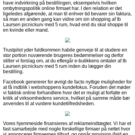
have indvirkning på bestillingen, eksempelvis hvilken
ombytningspolitik online firmaet har. I den relation er det
ligeledes afgørende, at man til enhver tid bevarer sin faktura,
så man en anden gang kan vidne om sin shopping af Ib
Laursen picnickurv med 5 rum, hvad end du skal shoppe til
en kvinde eller mand.
Trustpilot yder fuldkommen habile genveje til at studere en
stor portion nuværende brugeres bedømmelser og derfor
stiller vi forslag om, at du eftergår e-butikkens omtaler af Ib
Laursen picnickurv med 5 rum inden du lægger din
bestilling.
Facebook genererer for øvrigt de facto nyttige muligheder for
at få indblik i webshoppens kundefokus. Foruden det møder
vi faktisk online forhandlere hvor det er muligt at forfatte en
kritik af virksomhedens service, hvilket på samme måde bør
anvendes til at vurdere kundetilfredsheden.
Vores hjemmeside finansieres af reklameindtægter. Vi har et
fast samarbejde med nogle forskellige firmaer på nettet hvor
vi annoncerer firmaernes tilbud, og opnår provision ifald en