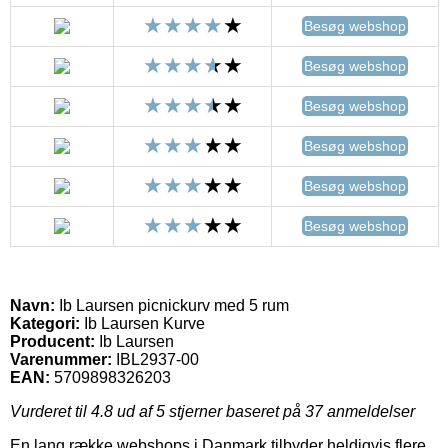
Besøg webshop
Besøg webshop
Besøg webshop
Besøg webshop
Besøg webshop
Besøg webshop
Navn:
Ib Laursen picnickurv med 5 rum
Kategori:
Ib Laursen Kurve
Producent:
Ib Laursen
Varenummer:
IBL2937-00
EAN:
5709898326203
Vurderet til
4.8
ud af 5 stjerner baseret på
37
anmeldelser
En lang række webshops i Danmark tilbyder heldigvis flere