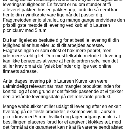
leveringsmuligheder. En favorit er nu om stunder at få
afleveret pakken hos en pakkeshop, fordi du så nemt kan
hente din nyindkøbte vare lige når det passer dig.
Fragtmetoden er jo ultra let, og mange gange endvidere den
prisbilligste metode til levering ved køb af Ib Laursen
picnickurv med 5 rum.
Du kan ligeledes beslutte dig for at bestille levering til din
lejlighed eller hus eller ud til dit arbejdes adresse.
Fragtløsningen er som oftest et hak mere pebret, men
ydermere vældig let. Den mest letkøbte metode til levering
kan ikke benægtes at være at hente ordren selv, men det
stiller krav om at du fysisk befinder dig lige ved online
firmaets adresse.
Antal dages levering på Ib Laursen Kurve kan være
ualmindeligt relevant når man mangler produktet inden for
kort tid, og af den grund er det faktisk passende at vi tjekker
den anslåede leveringsdato på det relevante produkt.
Mange webbutikker stiller udsigt til levering efter en enkelt
hverdag på de fleste produkter, eksempelvis Ib Laursen
picnickurv med 5 rum, hvilket dog tager udgangspunkt i at
bestillingen placeres forud for et angivent klokkeslæt, med
det formål at de garanteret kan nå at få varerne sendt afsted