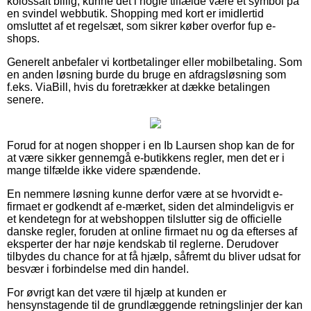
kolossalt billig, kunne det i nogle tilfælde være et symbol på
en svindel webbutik. Shopping med kort er imidlertid
omsluttet af et regelsæt, som sikrer køber overfor fup e-
shops.
Generelt anbefaler vi kortbetalinger eller mobilbetaling. Som
en anden løsning burde du bruge en afdragsløsning som
f.eks. ViaBill, hvis du foretrækker at dække betalingen
senere.
Forud for at nogen shopper i en Ib Laursen shop kan de for
at være sikker gennemgå e-butikkens regler, men det er i
mange tilfælde ikke videre spændende.
En nemmere løsning kunne derfor være at se hvorvidt e-
firmaet er godkendt af e-mærket, siden det almindeligvis er
et kendetegn for at webshoppen tilslutter sig de officielle
danske regler, foruden at online firmaet nu og da efterses af
eksperter der har nøje kendskab til reglerne. Derudover
tilbydes du chance for at få hjælp, såfremt du bliver udsat for
besvær i forbindelse med din handel.
For øvrigt kan det være til hjælp at kunden er
hensynstagende til de grundlæggende retningslinjer der kan