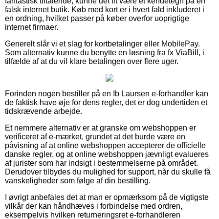
fantastisk tiltalende, kunne det tit være et kendetegn på en
falsk internet butik. Køb med kort er i hvert fald inkluderet i
en ordning, hvilket passer på køber overfor uoprigtige
internet firmaer.
Generelt slår vi et slag for kortbetalinger eller MobilePay.
Som alternativ kunne du benytte en løsning fra fx ViaBill, i
tilfælde af at du vil klare betalingen over flere uger.
Forinden nogen bestiller på en Ib Laursen e-forhandler kan
de faktisk have øje for dens regler, det er dog undertiden et
tidskrævende arbejde.
Et nemmere alternativ er at granske om webshoppen er
verificeret af e-mærket, grundet at det burde være en
påvisning af at online webshoppen accepterer de officielle
danske regler, og at online webshoppen jævnligt evalueres
af jurister som har indsigt i bestemmelserne på området.
Derudover tilbydes du mulighed for support, når du skulle få
vanskeligheder som følge af din bestilling.
I øvrigt anbefales det at man er opmærksom på de vigtigste
vilkår der kan håndhæves i forbindelse med ordren,
eksempelvis hvilken returneringsret e-forhandleren