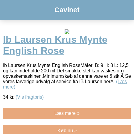
Cavinet
Ib Laursen Krus Mynte
English Rose
Ib Laursen Krus Mynte English RoseMåler: B: 9 H: 8 L: 12,5
og kan indeholde 200 ml.Det smukke stel kan vaskes op i
opvaskemaskinen.Minimumskøb af denne vare er 6 stk.Â Se
vores farverige udvalg af service fra IB Laursen herÂ
(Læs
mere)
34
kr.
(Vis fragtpris)
Læs mere »
Køb nu »