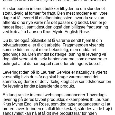
En stor portion internet butikker tilbyder nu om stunder et
stort udvalg af former for fragt. Den mest moderne er i vore
dage at få leveret til et afhentningssted, hvor du selv kan
afhente dine nye varer når det passer dig bedst. Den er jo
meget ligetil, samt desuden også den billigste fragtløsning
ved køb af Ib Laursen Krus Mynte English Rose.
Du burde også påtænke at få varerne sendt hjem til din
privatadresse eller til dit arbejde. Fragtmetoden viser sig
somme tider en sjat mere bekostelig, men endda ret
gnidningsløs. Den mindst kostelige løsning til levering vil
dog altid være at du selv henter varerne, som desværre er
betinget af at du har bopæl nær e-forretningens bopæl.
Leveringstiden på Ib Laursen Service er naturligvis yderst
væsentlig hvis du står og skal bruge varerne med det
samme, og derfor er det virkelig klogt at vi ser tidshorisonten
for levering for det pågældende produkt.
En lang række internet webshops annoncerer 1 hverdags
levering på deres favorit produkter, eksempelvis Ib Laursen
Krus Mynte English Rose, som dog tager udgangspunkt i at
ordren laves forinden et aftalt klokkeslæt, således at de højst
sandsynligt kan nå at få dit nye produkt klar forinden