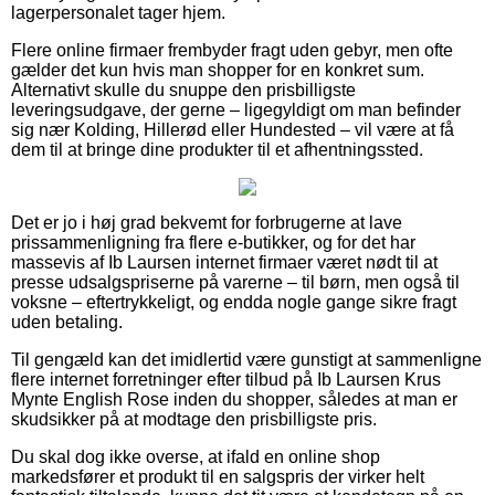
lagerpersonalet tager hjem.
Flere online firmaer frembyder fragt uden gebyr, men ofte
gælder det kun hvis man shopper for en konkret sum.
Alternativt skulle du snuppe den prisbilligste
leveringsudgave, der gerne – ligegyldigt om man befinder
sig nær Kolding, Hillerød eller Hundested – vil være at få
dem til at bringe dine produkter til et afhentningssted.
Det er jo i høj grad bekvemt for forbrugerne at lave
prissammenligning fra flere e-butikker, og for det har
massevis af Ib Laursen internet firmaer været nødt til at
presse udsalgspriserne på varerne – til børn, men også til
voksne – eftertrykkeligt, og endda nogle gange sikre fragt
uden betaling.
Til gengæld kan det imidlertid være gunstigt at sammenligne
flere internet forretninger efter tilbud på Ib Laursen Krus
Mynte English Rose inden du shopper, således at man er
skudsikker på at modtage den prisbilligste pris.
Du skal dog ikke overse, at ifald en online shop
markedsfører et produkt til en salgspris der virker helt