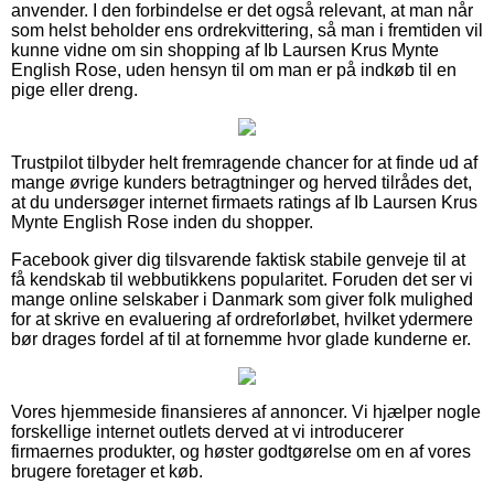
anvender. I den forbindelse er det også relevant, at man når
som helst beholder ens ordrekvittering, så man i fremtiden vil
kunne vidne om sin shopping af Ib Laursen Krus Mynte
English Rose, uden hensyn til om man er på indkøb til en
pige eller dreng.
Trustpilot tilbyder helt fremragende chancer for at finde ud af
mange øvrige kunders betragtninger og herved tilrådes det,
at du undersøger internet firmaets ratings af Ib Laursen Krus
Mynte English Rose inden du shopper.
Facebook giver dig tilsvarende faktisk stabile genveje til at
få kendskab til webbutikkens popularitet. Foruden det ser vi
mange online selskaber i Danmark som giver folk mulighed
for at skrive en evaluering af ordreforløbet, hvilket ydermere
bør drages fordel af til at fornemme hvor glade kunderne er.
Vores hjemmeside finansieres af annoncer. Vi hjælper nogle
forskellige internet outlets derved at vi introducerer
firmaernes produkter, og høster godtgørelse om en af vores
brugere foretager et køb.