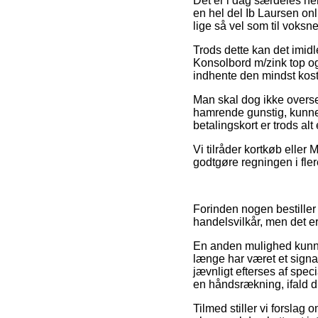
Det er i dag særdeles hen
en hel del Ib Laursen onl
lige så vel som til voks
Trods dette kan det imidle
Konsolbord m/zink top og 
indhente den mindst koste
Man skal dog ikke overse,
hamrende gunstig, kunn
betalingskort er trods al
Vi tilråder kortkøb eller
godtgøre regningen i fler
Forinden nogen bestiller
handelsvilkår, men det 
En anden mulighed kunne 
længe har været et signa
jævnligt efterses af spe
en håndsrækning, ifald du
Tilmed stiller vi forslag 