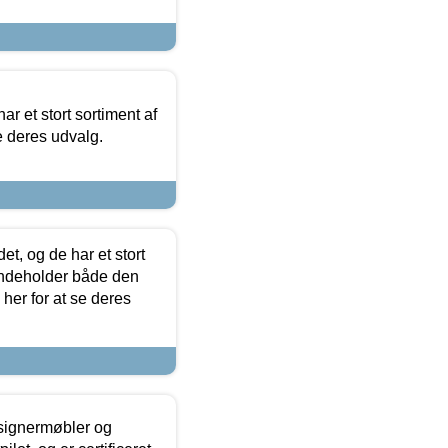
ar et stort sortiment af
e deres udvalg.
t, og de har et stort
 indeholder både den
 her for at se deres
esignermøbler og