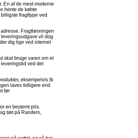
er. En af de mest moderne
nne hente de købte
billigste fragttype ved
des adresse. Fragtløsningen
e leveringsudgave vil dog
er dig lige ved internet
ut skal bruge varen om et
 leveringstid ved det
produkter, eksempelvis Ib
ngen laves tidligere end
t før
for en bestemt pris.
sig tæt på Randers,