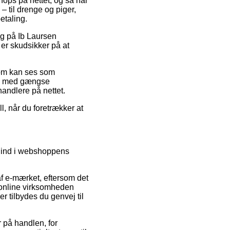
shops på nettet, og så har
– til drenge og piger,
etaling.
alg på Ib Laursen
 er skudsikker på at
 som kan ses som
øb med gængse
handlere på nettet.
l, når du foretrækker at
g ind i webshoppens
f e-mærket, eftersom det
t online virksomheden
 tilbydes du genvej til
r på handlen, for