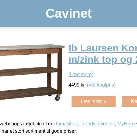
Cavinet
Ib Laursen Ko
m/zink top og 
(Læs mere)
4499
kr.
(Vis fragtpris)
Læs mere »
Kø
webshops i øjeblikket er
Damask.dk
,
TrendyLiving.dk
,
MyHomeM
 har et stort sortiment til gode priser.