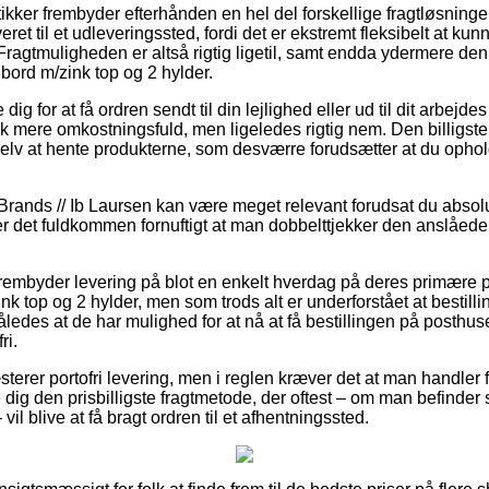
ikker frembyder efterhånden en hel del forskellige fragtløsning
eret til et udleveringssted, fordi det er ekstremt fleksibelt at ku
 Fragtmuligheden er altså rigtig ligetil, samt endda ydermere den 
bord m/zink top og 2 hylder.
ig for at få ordren sendt til din lejlighed eller ud til dit arbej
ak mere omkostningsfuld, men ligeledes rigtig nem. Den billigst
 selv at hente produkterne, som desværre forudsætter at du ophold
Brands // Ib Laursen kan være meget relevant forudsat du absol
er det fuldkommen fornuftigt at man dobbelttjekker den anslåede
frembyder levering på blot en enkelt hverdag på deres primære 
 top og 2 hylder, men som trods alt er underforstået at bestilli
åledes at de har mulighed for at nå at få bestillingen på posthuse
ri.
æsterer portofri levering, men i reglen kræver det at man handler 
ig den prisbilligste fragtmetode, der oftest – om man befinder 
vil blive at få bragt ordren til et afhentningssted.