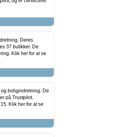
lot, og er certificeret
ndretning. Deres
s 37 butikker. De
ing. Klik her for at se
 og boligindretning. De
r på Trustpilot.
5. Klik her for at se