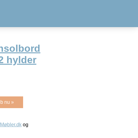
nsolbord
2 hylder
b nu »
øbler.dk
og