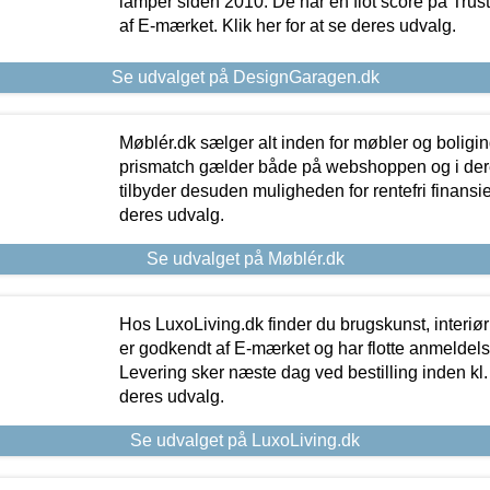
lamper siden 2010. De har en flot score på Trustpi
af E-mærket. Klik her for at se deres udvalg.
Se udvalget på DesignGaragen.dk
Møblér.dk sælger alt inden for møbler og boligi
prismatch gælder både på webshoppen og i dere
tilbyder desuden muligheden for rentefri finansier
deres udvalg.
Se udvalget på Møblér.dk
Hos LuxoLiving.dk finder du brugskunst, interiør
er godkendt af E-mærket og har flotte anmeldelse
Levering sker næste dag ved bestilling inden kl. 1
deres udvalg.
Se udvalget på LuxoLiving.dk