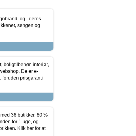
nbrand, og i deres
køkkenet, sengen og
boligtilbehør, interiør,
 webshop. De er e-
 foruden prisgaranti
ed 36 butikker. 80 %
nden for 1 uge, og
ikken. Klik her for at