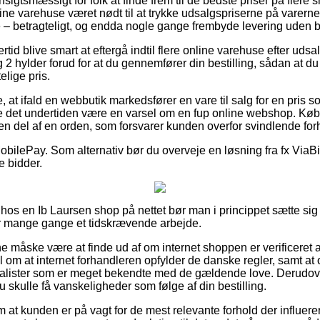
sigtsmæssigt for folk at finde frem til de bedste priser på flere 
ine varehuse været nødt til at trykke udsalgspriserne på varerne 
ne – betragteligt, og endda nogle gange frembyde levering uden b
rtid blive smart at eftergå indtil flere online varehuse efter uds
2 hylder forud for at du gennemfører din bestilling, sådan at du
lige pris.
 at ifald en webbutik markedsfører en vare til salg for en pris
e det undertiden være en varsel om en fup online webshop. K
t en del af en orden, som forsvarer kunden overfor svindlende for
 MobilePay. Som alternativ bør du overveje en løsning fra fx ViaBil
e bidder.
 hos en Ib Laursen shop på nettet bør man i princippet sætte si
er mange gange et tidskrævende arbejde.
måske være at finde ud af om internet shoppen er verificeret a
l om at internet forhandleren opfylder de danske regler, samt a
cialister som er meget bekendte med de gældende love. Derudover
 skulle få vanskeligheder som følge af din bestilling.
om at kunden er på vagt for de mest relevante forhold der influere