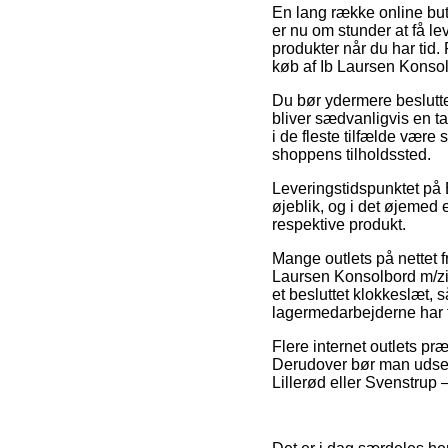
En lang række online but
er nu om stunder at få lev
produkter når du har tid.
køb af Ib Laursen Konsol
Du bør ydermere beslutte d
bliver sædvanligvis en t
i de fleste tilfælde være
shoppens tilholdssted.
Leveringstidspunktet på 
øjeblik, og i det øjemed 
respektive produkt.
Mange outlets på nettet 
Laursen Konsolbord m/zink
et besluttet klokkeslæt, s
lagermedarbejderne har f
Flere internet outlets pr
Derudover bør man udse d
Lillerød eller Svenstrup – 