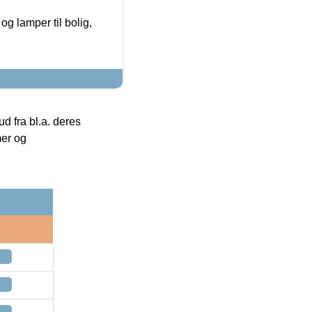
g lamper til bolig,
 fra bl.a. deres
mer og