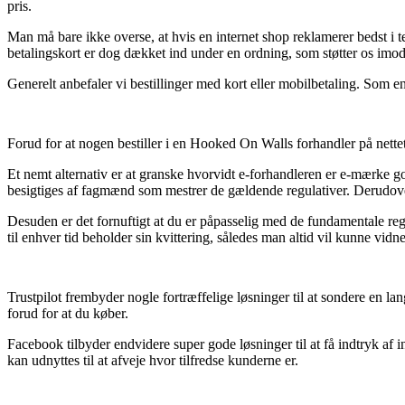
pris.
Man må bare ikke overse, at hvis en internet shop reklamerer bedst i t
betalingskort er dog dækket ind under en ordning, som støtter os imo
Generelt anbefaler vi bestillinger med kort eller mobilbetaling. Som e
Forud for at nogen bestiller i en Hooked On Walls forhandler på nette
Et nemt alternativ er at granske hvorvidt e-forhandleren er e-mærke go
besigtiges af fagmænd som mestrer de gældende regulativer. Derudover 
Desuden er det fornuftigt at du er påpasselig med de fundamentale regle
til enhver tid beholder sin kvittering, således man altid vil kunne vi
Trustpilot frembyder nogle fortræffelige løsninger til at sondere en l
forud for at du køber.
Facebook tilbyder endvidere super gode løsninger til at få indtryk af
kan udnyttes til at afveje hvor tilfredse kunderne er.