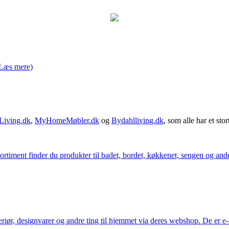
Læs mere)
Living.dk
,
MyHomeMøbler.dk
og
Bydahlliving.dk
, som alle har et stor
iment finder du produkter til badet, bordet, køkkenet, sengen og andet 
eriør, designvarer og andre ting til hjemmet via deres webshop. De er 