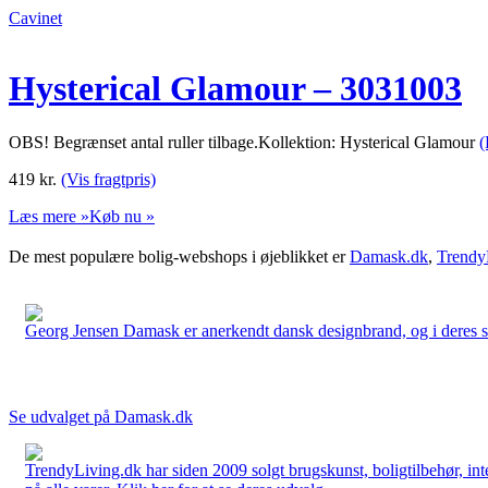
Cavinet
Hysterical Glamour – 3031003
OBS! Begrænset antal ruller tilbage.Kollektion: Hysterical Glamour
(
419
kr.
(Vis fragtpris)
Læs mere »
Køb nu »
De mest populære bolig-webshops i øjeblikket er
Damask.dk
,
Trendy
Georg Jensen Damask er anerkendt dansk designbrand, og i deres sort
Se udvalget på Damask.dk
TrendyLiving.dk har siden 2009 solgt brugskunst, boligtilbehør, int