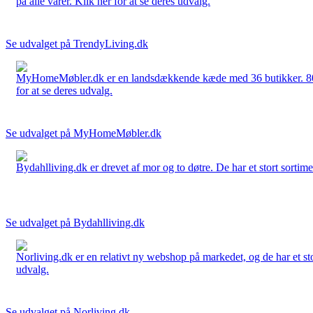
på alle varer. Klik her for at se deres udvalg.
Se udvalget på TrendyLiving.dk
MyHomeMøbler.dk er en landsdækkende kæde med 36 butikker. 80 % 
for at se deres udvalg.
Se udvalget på MyHomeMøbler.dk
Bydahlliving.dk er drevet af mor og to døtre. De har et stort sortime
Se udvalget på Bydahlliving.dk
Norliving.dk er en relativt ny webshop på markedet, og de har et sto
udvalg.
Se udvalget på Norliving.dk