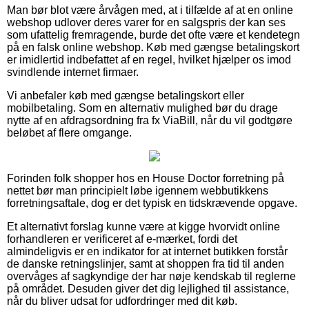
Man bør blot være årvågen med, at i tilfælde af at en online
webshop udlover deres varer for en salgspris der kan ses
som ufattelig fremragende, burde det ofte være et kendetegn
på en falsk online webshop. Køb med gængse betalingskort
er imidlertid indbefattet af en regel, hvilket hjælper os imod
svindlende internet firmaer.
Vi anbefaler køb med gængse betalingskort eller
mobilbetaling. Som en alternativ mulighed bør du drage
nytte af en afdragsordning fra fx ViaBill, når du vil godtgøre
beløbet af flere omgange.
Forinden folk shopper hos en House Doctor forretning på
nettet bør man principielt løbe igennem webbutikkens
forretningsaftale, dog er det typisk en tidskrævende opgave.
Et alternativt forslag kunne være at kigge hvorvidt online
forhandleren er verificeret af e-mærket, fordi det
almindeligvis er en indikator for at internet butikken forstår
de danske retningslinjer, samt at shoppen fra tid til anden
overvåges af sagkyndige der har nøje kendskab til reglerne
på området. Desuden giver det dig lejlighed til assistance,
når du bliver udsat for udfordringer med dit køb.