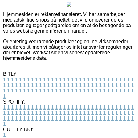
Hjemmesiden er reklamefinansieret. Vi har samarbejder
med adskillige shops på nettet idet vi promoverer deres
produkter, og tager godtgørelse om en af de besøgende på
vores website gennemfører en handel.
Orientering vedrørende produkter og online virksomheder
ajourføres tit, men vi påtager os intet ansvar for reguleringer
der er blevet iværksat siden vi senest opdaterede
hjemmesidens data.
BITLY:
1
1
1
1
1
1
1
1
1
1
1
1
1
1
1
1
1
1
1
1
1
1
1
1
1
1
1
1
1
1
1
1
1
1
1
1
1
1
1
1
1
1
1
1
1
1
1
1
1
1
1
1
1
1
1
1
1
1
1
1
1
1
1
1
1
1
1
1
1
1
1
1
1
1
1
1
1
1
1
1
1
1
1
1
1
1
1
1
1
1
1
1
1
1
1
1
1
1
1
1
SPOTIFY:
1
1
1
1
1
1
1
1
1
1
1
1
1
1
1
1
1
1
1
1
1
1
1
1
1
1
1
1
1
1
1
1
1
1
1
1
1
1
1
1
1
1
1
1
1
1
1
1
1
1
1
1
1
1
1
1
1
1
1
1
1
1
1
1
1
1
1
1
1
1
1
1
1
1
1
1
1
1
1
1
1
1
1
1
1
1
1
1
1
1
1
1
1
1
1
1
1
1
1
1
CUTTLY BIO:
1