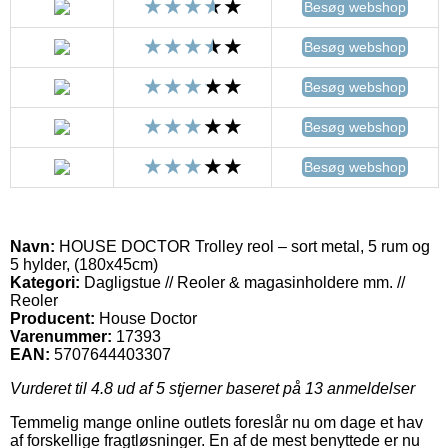
Besøg webshop
Besøg webshop
Besøg webshop
Besøg webshop
Besøg webshop
Navn:
HOUSE DOCTOR Trolley reol – sort metal, 5 rum og
5 hylder, (180x45cm)
Kategori:
Dagligstue // Reoler & magasinholdere mm. //
Reoler
Producent:
House Doctor
Varenummer:
17393
EAN:
5707644403307
Vurderet til
4.8
ud af 5 stjerner baseret på
13
anmeldelser
Temmelig mange online outlets foreslår nu om dage et hav
af forskellige fragtløsninger. En af de mest benyttede er nu