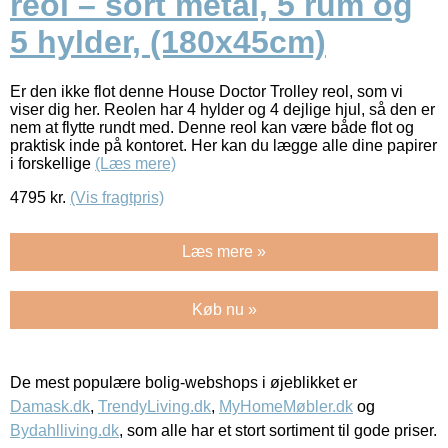
reol – sort metal, 5 rum og
5 hylder, (180x45cm)
Er den ikke flot denne House Doctor Trolley reol, som vi
viser dig her. Reolen har 4 hylder og 4 dejlige hjul, så den er
nem at flytte rundt med. Denne reol kan være både flot og
praktisk inde på kontoret. Her kan du lægge alle dine papirer
i forskellige
(Læs mere)
4795
kr.
(Vis fragtpris)
Læs mere »
Køb nu »
De mest populære bolig-webshops i øjeblikket er
Damask.dk
,
TrendyLiving.dk
,
MyHomeMøbler.dk
og
Bydahlliving.dk
, som alle har et stort sortiment til gode priser.