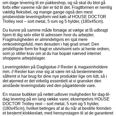
om dage levering til en pakkeshop, og så skal du blot gå
forbi efter varerne når der er tid til det. Fragtformen er nemlig
vældig fleksibel, og mange gange også den mest
prisbevidste leveringsform ved køb af HOUSE DOCTOR
Trolley reol – sort metal, 5 rum og 5 hylder, (180x45cm).
Du kunne på samme måde forsøge at vælge at få udbragt
hjem til dig selv eller til adressen hvor du arbejder.
Fragtmuligheden er almindeligvis en sjat mere
omkostningsfuld, men desuden i høj grad smart. Den
prisbilligste form for fragt er utvivlsomt selv at hente ordren,
som jo stiller krav om at du har bopæl nærved internet
shoppens arbejdslager.
Leveringstiden på Dagligstue // Reoler & magasinholdere
mm. // Reoler kan vise sig at være ret så bestemmende
såfremt vi har brug for dine nye produkter lige om lidt, så i
det øjemed er det virkelig essentielt at vi gransker den
anslåede leveringsdato ved den pågældende vare.
En masse butikker på nettet udlover muligheden for dag-til-
dag levering på en lang række varer, eksempelvis HOUSE
DOCTOR Trolley reol – sort metal, 5 rum og 5 hylder,
(180x45cm), hvilket betinges af at du når at bestille forinden
et bestemt klokkeslæt, med hensynstagen til at de garanteret