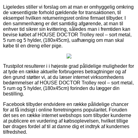
Ligeledes stiller vi forslag om at man er omhyggelig omkring
de væsentligste forhold gældende for transaktionen, til
eksempel hvilken returneringsret online firmaet tilbyder. I
den sammenhæng er det samtidig afgørende, at man til
enhver tid sikrer sin kvittering, således man i fremtiden kan
bevise købet af HOUSE DOCTOR Trolley reol – sort metal,
5 rum og 5 hylder, (180x45cm), uafhængig om man skal
købe til en dreng eller pige.
Trustpilot resulterer i i højeste grad pålidelige muligheder for
at tyde en række aktuelle forbrugeres betragtninger og af
den grund støtter vi, at du læser internet virksomhedens
bedømmelser af HOUSE DOCTOR Trolley reol – sort metal,
5 rum og 5 hylder, (180x45cm) forinden du lægger din
bestilling.
Facebook tilbyder endvidere en række pålidelige chancer
for at få indsigt i online forretningens popularitet. Foruden
det ses en række internet webshops som tilbyder kunderne
at publicere en vurdering af købsoplevelsen, hvilket tillige
bør drages fordel af til at danne dig et indtryk af kundernes
tilfredshed.