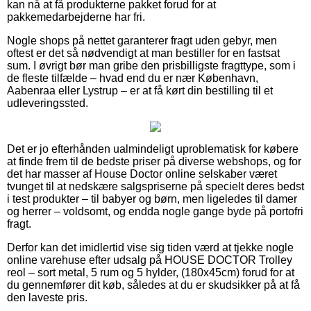
kan nå at få produkterne pakket forud for at
pakkemedarbejderne har fri.
Nogle shops på nettet garanterer fragt uden gebyr, men
oftest er det så nødvendigt at man bestiller for en fastsat
sum. I øvrigt bør man gribe den prisbilligste fragttype, som i
de fleste tilfælde – hvad end du er nær København,
Aabenraa eller Lystrup – er at få kørt din bestilling til et
udleveringssted.
Det er jo efterhånden ualmindeligt uproblematisk for købere
at finde frem til de bedste priser på diverse webshops, og for
det har masser af House Doctor online selskaber været
tvunget til at nedskære salgspriserne på specielt deres bedst
i test produkter – til babyer og børn, men ligeledes til damer
og herrer – voldsomt, og endda nogle gange byde på portofri
fragt.
Derfor kan det imidlertid vise sig tiden værd at tjekke nogle
online varehuse efter udsalg på HOUSE DOCTOR Trolley
reol – sort metal, 5 rum og 5 hylder, (180x45cm) forud for at
du gennemfører dit køb, således at du er skudsikker på at få
den laveste pris.