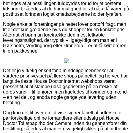
betinges af at bestillingen fuldbyrdes forud for et bestemt
tidspunkt, således at de har mulighed for at nå at få varen på
posthuset forinden logistikmedarbejderne holder fyraften.
Nogle enkelte forretninger på nettet lover portofri fragt, men
tit er det kun gældende hvis du shopper for en konkret pris.
Alternativt bør man foretrække den mest letkøbte
leveringsmulighed, der typisk – ligegyldigt om man er i
Hørsholm, Vordingborg eller Hinnerup – er at få kørt ordren
til en pakkeshop.
Det er jo virkelig enkelt for almindelige mennesker at
vurdere prisniveauet på flere shops på nettet, og herved har
langt de fleste House Doctor internet webshops været
presset til at at stampe udsalgspriserne på en række af
deres varer – til juniorer, men ligeledes til kvinder og mænd
– en hel del, og endda nogle gange yde levering uden
betaling.
Dog kan det til hver en tid vise sig rentabelt at udforske et
par forskellige online forhandlere efter udsalg på House
Doctor Toiletpapirholder Cement inden du gennemfører din
bestilling, således at man er usvigeligt sikker på at indhente