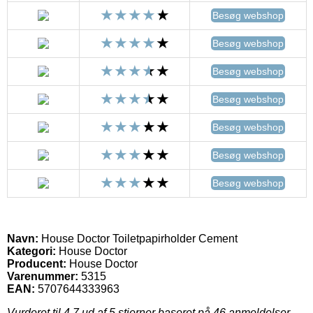
Besøg webshop
Besøg webshop
Besøg webshop
Besøg webshop
Besøg webshop
Besøg webshop
Besøg webshop
Navn:
House Doctor Toiletpapirholder Cement
Kategori:
House Doctor
Producent:
House Doctor
Varenummer:
5315
EAN:
5707644333963
Vurderet til
4.7
ud af 5 stjerner baseret på
46
anmeldelser