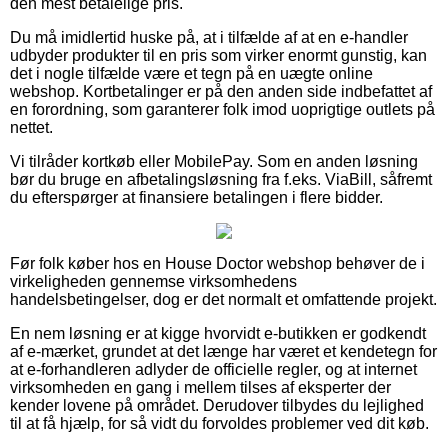
den mest betalelige pris.
Du må imidlertid huske på, at i tilfælde af at en e-handler
udbyder produkter til en pris som virker enormt gunstig, kan
det i nogle tilfælde være et tegn på en uægte online
webshop. Kortbetalinger er på den anden side indbefattet af
en forordning, som garanterer folk imod uoprigtige outlets på
nettet.
Vi tilråder kortkøb eller MobilePay. Som en anden løsning
bør du bruge en afbetalingsløsning fra f.eks. ViaBill, såfremt
du efterspørger at finansiere betalingen i flere bidder.
Før folk køber hos en House Doctor webshop behøver de i
virkeligheden gennemse virksomhedens
handelsbetingelser, dog er det normalt et omfattende projekt.
En nem løsning er at kigge hvorvidt e-butikken er godkendt
af e-mærket, grundet at det længe har været et kendetegn for
at e-forhandleren adlyder de officielle regler, og at internet
virksomheden en gang i mellem tilses af eksperter der
kender lovene på området. Derudover tilbydes du lejlighed
til at få hjælp, for så vidt du forvoldes problemer ved dit køb.