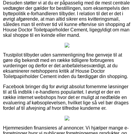
Desuden støtter vi at du er påpasselig med de mest centrale
vedtægter der gælder for bestillingen, som eksempelvis den
byttepolitik e-forhandleren tilbyder. I relation til det er det i
øvrigt afgørende, at man altid sikrer ens kvitteringsmail,
således man til enhver tid vil kunne eftervise sin shopping af
House Doctor Toiletpapirholder Cement, ligegyldigt om man
skal shoppe til en kvinde eller mand.
Trustpilot tilbyder uden sammenligning fine genveje til at
gøre dig bekendt med en række tidligere forbrugeres
vurderinger og derfor er det anbefalelsesværdigt, at du
eksaminerer netshoppens kritik af House Doctor
Toiletpapirholder Cement inden du færdiggør din shopping.
Facebook bringer dig for øvrigt absolut fornemme løsninger
til at få indblik i e-handlens popularitet. I øvrigt er der en
række internet webshops hvor det er muligt at nedfælde en
evaluering af købsoplevelsen, hvilket lige så vel bør drages
fordel af til afvejning af hvor tilfredse kunderne er.
Hjemmesiden finansieres af annoncer. Vi hjælper mange e-
forretninger hvor vi publicerer forretningernes produkter, og