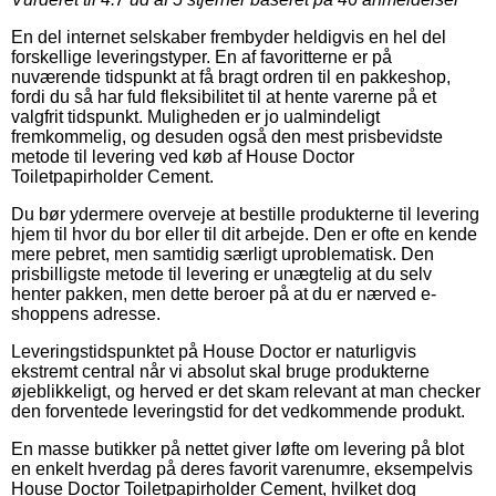
En del internet selskaber frembyder heldigvis en hel del
forskellige leveringstyper. En af favoritterne er på
nuværende tidspunkt at få bragt ordren til en pakkeshop,
fordi du så har fuld fleksibilitet til at hente varerne på et
valgfrit tidspunkt. Muligheden er jo ualmindeligt
fremkommelig, og desuden også den mest prisbevidste
metode til levering ved køb af House Doctor
Toiletpapirholder Cement.
Du bør ydermere overveje at bestille produkterne til levering
hjem til hvor du bor eller til dit arbejde. Den er ofte en kende
mere pebret, men samtidig særligt uproblematisk. Den
prisbilligste metode til levering er unægtelig at du selv
henter pakken, men dette beroer på at du er nærved e-
shoppens adresse.
Leveringstidspunktet på House Doctor er naturligvis
ekstremt central når vi absolut skal bruge produkterne
øjeblikkeligt, og herved er det skam relevant at man checker
den forventede leveringstid for det vedkommende produkt.
En masse butikker på nettet giver løfte om levering på blot
en enkelt hverdag på deres favorit varenumre, eksempelvis
House Doctor Toiletpapirholder Cement, hvilket dog