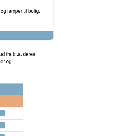
g lamper til bolig,
 fra bl.a. deres
mer og