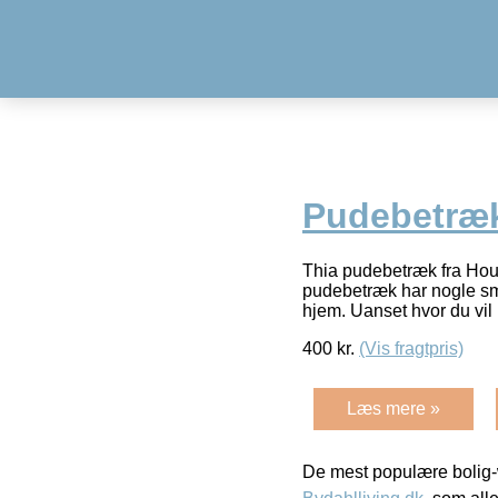
Pudebetræk
Thia pudebetræk fra House
pudebetræk har nogle smu
hjem. Uanset hvor du vil
400
kr.
(Vis fragtpris)
Læs mere »
De mest populære bolig-