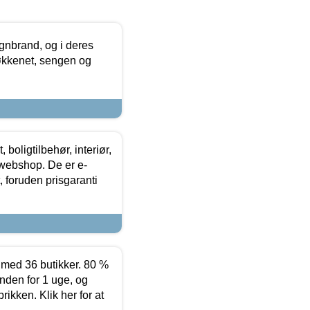
nbrand, og i deres
køkkenet, sengen og
boligtilbehør, interiør,
 webshop. De er e-
 foruden prisgaranti
ed 36 butikker. 80 %
nden for 1 uge, og
ikken. Klik her for at