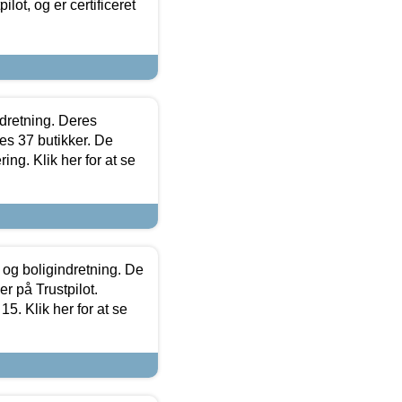
lot, og er certificeret
ndretning. Deres
s 37 butikker. De
ing. Klik her for at se
 og boligindretning. De
r på Trustpilot.
5. Klik her for at se