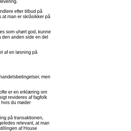
levering.
ndlere efter tilbud på
 at man er skråsikker på
 ses som uhørt god, kunne
på den anden side en del
el af en løsning på
s handelsbetingelser, men
 ofte er en erklæring om
gt revideres af fagfolk
, hvis du møder
ing på transaktionen,
geledes relevant, at man
tillingen af House