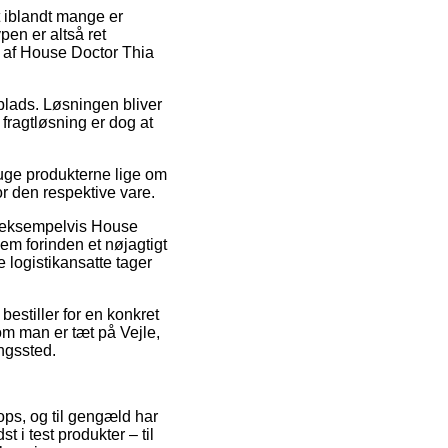
it iblandt mange er
pen er altså ret
 af House Doctor Thia
dsplads. Løsningen bliver
ragtløsning er dog at
ruge produkterne lige om
or den respektive vare.
r, eksempelvis House
em forinden et nøjagtigt
e logistikansatte tager
bestiller for en konkret
om man er tæt på Vejle,
ingssted.
hops, og til gengæld har
 i test produkter – til