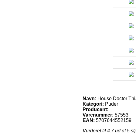
Navn:
House Doctor Thi
Kategori:
Puder
Producent:
Varenummer:
57553
EAN:
5707644552159
Vurderet til
4.7
ud af 5 st