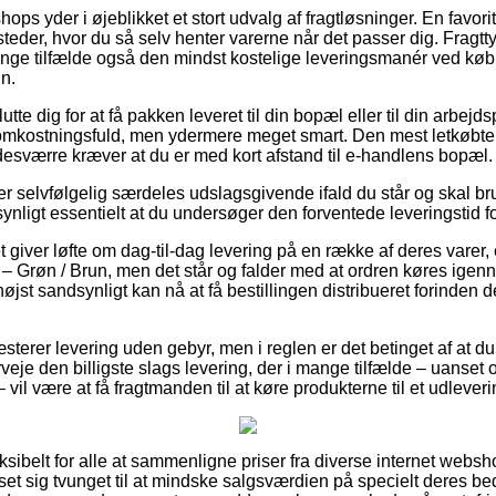
hops yder i øjeblikket et stort udvalg af fragtløsninger. En favor
eder, hvor du så selv henter varerne når det passer dig. Fragtty
nge tilfælde også den mindst kostelige leveringsmanér ved køb
n.
tte dig for at få pakken leveret til din bopæl eller til din arbej
mkostningsfuld, men ydermere meget smart. Den mest letkøbte f
esværre kræver at du er med kort afstand til e-handlens bopæl.
r selvfølgelig særdeles udslagsgivende ifald du står og skal b
ensynligt essentielt at du undersøger den forventede leveringstid f
t giver løfte om dag-til-dag levering på en række af deres vare
 Grøn / Brun, men det står og falder med at ordren køres igenn
øjst sandsynligt kan nå at få bestillingen distribueret forinden d
sterer levering uden gebyr, men i reglen er det betinget af at du 
eje den billigste slags levering, der i mange tilfælde – uanset 
 vil være at få fragtmanden til at køre produkterne til et udlever
eksibelt for alle at sammenligne priser fra diverse internet webs
et sig tvunget til at mindske salgsværdien på specielt deres bedst