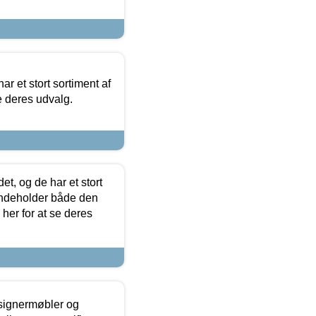
ar et stort sortiment af
e deres udvalg.
t, og de har et stort
 indeholder både den
 her for at se deres
esignermøbler og