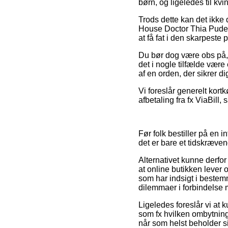
børn, og ligeledes til k
Trods dette kan det ikke 
House Doctor Thia Pudeb
at få fat i den skarpeste p
Du bør dog være obs på, 
det i nogle tilfælde vær
af en orden, der sikrer 
Vi foreslår generelt kort
afbetaling fra fx ViaBill
Før folk bestiller på en
det er bare et tidskræven
Alternativet kunne derfor 
at online butikken lever
som har indsigt i bestem
dilemmaer i forbindelse
Ligeledes foreslår vi at
som fx hvilken ombytning
når som helst beholder s