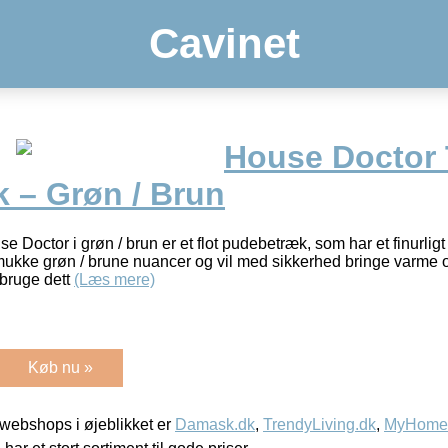
Cavinet
House Doctor 
 – Grøn / Brun
 Doctor i grøn / brun er et flot pudebetræk, som har et finurlig
kke grøn / brune nuancer og vil med sikkerhed bringe varme og
 bruge dett
(Læs mere)
Køb nu »
webshops i øjeblikket er
Damask.dk
,
TrendyLiving.dk
,
MyHomeM