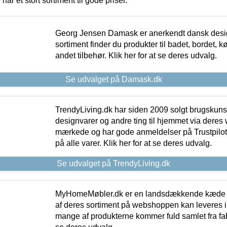
 har et stort sortiment til gode priser.
Georg Jensen Damask er anerkendt dansk desig
sortiment finder du produkter til badet, bordet, 
andet tilbehør. Klik her for at se deres udvalg.
Se udvalget på Damask.dk
TrendyLiving.dk har siden 2009 solgt brugskunst, 
designvarer og andre ting til hjemmet via deres
mærkede og har gode anmeldelser på Trustpilot,
på alle varer. Klik her for at se deres udvalg.
Se udvalget på TrendyLiving.dk
MyHomeMøbler.dk er en landsdækkende kæde m
af deres sortiment på webshoppen kan leveres i
mange af produkterne kommer fuld samlet fra fabr