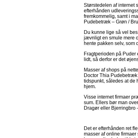
Størstedelen af internet s
efterhånden udleveringsst
fremkommelig, samt i ma
Pudebetræk – Grøn / Bru
Du kunne lige så vel beslu
jævnligt en smule mere o
hente pakken selv, som d
Fragtperioden på Puder e
lidt, så derfor er det øj
Masser af shops på nette
Doctor Thia Pudebetræk –
tidspunkt, således at de h
hjem.
Visse internet firmaer præ
sum. Ellers bør man overv
Dragør eller Bjerringbro –
Det er efterhånden ret fl
masser af online firmaer s