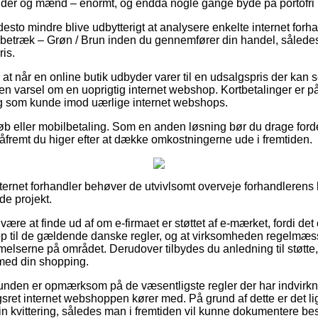
vinder og mænd – enormt, og endda nogle gange byde på portofri 
desto mindre blive udbytterigt at analysere enkelte internet forha
etræk – Grøn / Brun inden du gennemfører din handel, således
ris.
at når en online butik udbyder varer til en udsalgspris der kan
e en varsel om en uoprigtig internet webshop. Kortbetalinger er 
dig som kunde imod uærlige internet webshops.
køb eller mobilbetaling. Som en anden løsning bør du drage ford
, såfremt du higer efter at dække omkostningerne ude i fremtiden.
 internet forhandler behøver de utvivlsomt overveje forhandleren
de projekt.
være at finde ud af om e-firmaet er støttet af e-mærket, fordi det
 op til de gældende danske regler, og at virksomheden regelmæssi
melserne på området. Derudover tilbydes du anledning til støtte
 med din shopping.
 kunden er opmærksom på de væsentligste regler der har indvirkn
sret internet webshoppen kører med. På grund af dette er det li
in kvittering, således man i fremtiden vil kunne dokumentere bes