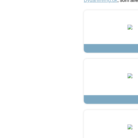
Bydahlliving.dk
, som alle