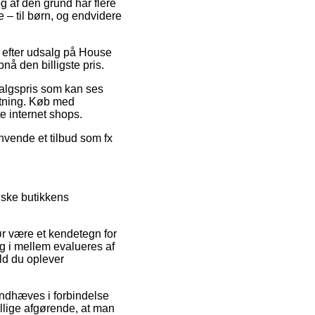
og af den grund har flere
 – til børn, og endvidere
r efter udsalg på House
nå den billigste pris.
 salgspris som kan ses
etning. Køb med
te internet shops.
nvende et tilbud som fx
nske butikkens
r være et kendetegn for
g i mellem evalueres af
ald du oplever
åndhæves i forbindelse
illige afgørende, at man