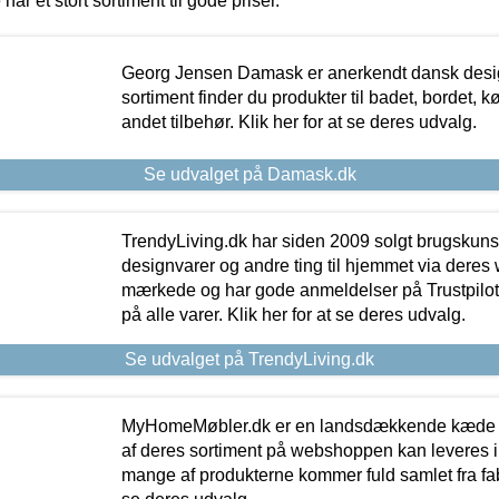
 har et stort sortiment til gode priser.
Georg Jensen Damask er anerkendt dansk desig
sortiment finder du produkter til badet, bordet, 
andet tilbehør. Klik her for at se deres udvalg.
Se udvalget på Damask.dk
TrendyLiving.dk har siden 2009 solgt brugskunst, 
designvarer og andre ting til hjemmet via deres
mærkede og har gode anmeldelser på Trustpilot,
på alle varer. Klik her for at se deres udvalg.
Se udvalget på TrendyLiving.dk
MyHomeMøbler.dk er en landsdækkende kæde m
af deres sortiment på webshoppen kan leveres i
mange af produkterne kommer fuld samlet fra fabr