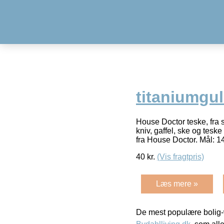
titaniumgu
House Doctor teske, fra s
kniv, gaffel, ske og tes
fra House Doctor. Mål: 1
40
kr.
(Vis fragtpris)
Læs mere »
De mest populære bolig-