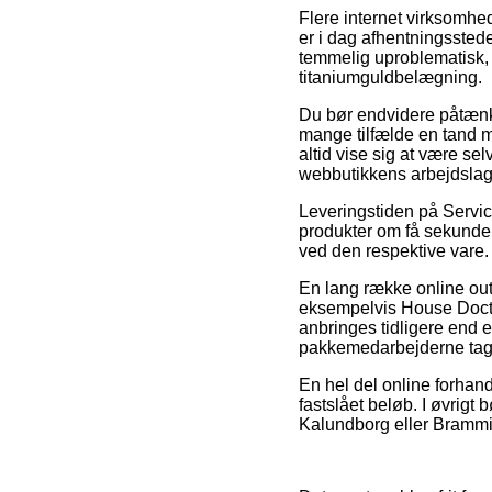
Flere internet virksomhed
er i dag afhentningsstede
temmelig uproblematisk, 
titaniumguldbelægning.
Du bør endvidere påtænke 
mange tilfælde en tand m
altid vise sig at være se
webbutikkens arbejdslag
Leveringstiden på Service
produkter om få sekunder,
ved den respektive vare.
En lang række online out
eksempelvis House Doctor
anbringes tidligere end e
pakkemedarbejderne tag
En hel del online forhand
fastslået beløb. I øvrigt 
Kalundborg eller Bramming