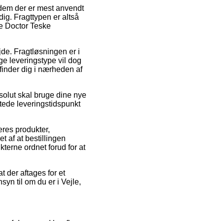
f dem der er mest anvendt
dig. Fragttypen er altså
se Doctor Teske
jde. Fragtløsningen er i
ge leveringstype vil dog
finder dig i nærheden af
solut skal bruge dine nye
ntede leveringstidspunkt
res produkter,
 af at bestillingen
kterne ordnet forud for at
t der aftages for et
syn til om du er i Vejle,