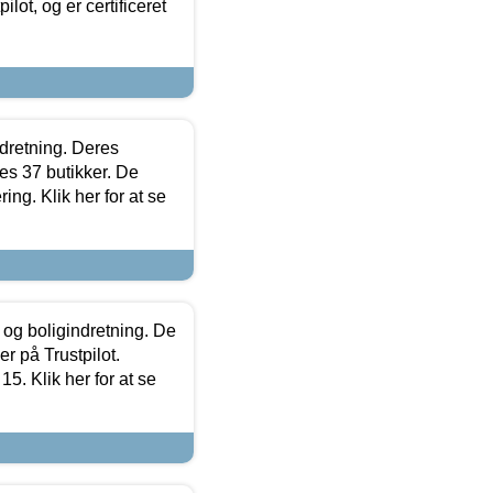
lot, og er certificeret
ndretning. Deres
s 37 butikker. De
ing. Klik her for at se
 og boligindretning. De
r på Trustpilot.
5. Klik her for at se