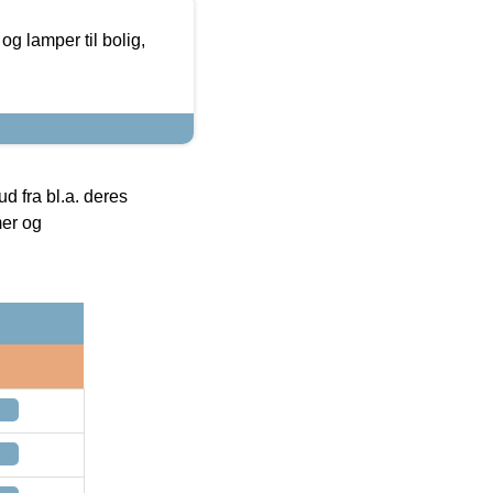
g lamper til bolig,
 fra bl.a. deres
mer og