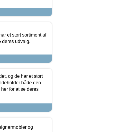
ar et stort sortiment af
e deres udvalg.
t, og de har et stort
 indeholder både den
 her for at se deres
esignermøbler og