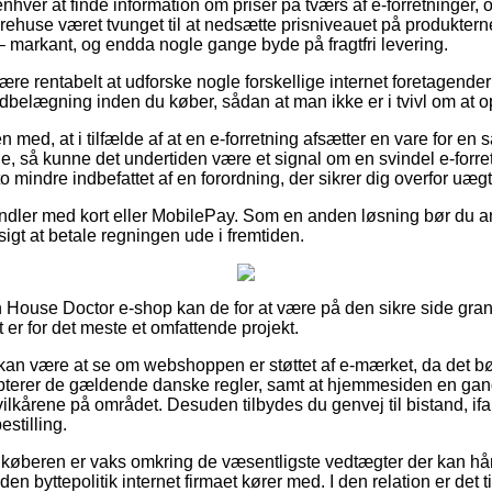
 enhver at finde information om priser på tværs af e-forretninger, 
rehuse været tvunget til at nedsætte prisniveauet på produkterne
– markant, og endda nogle gange byde på fragtfri levering.
re rentabelt at udforske nogle forskellige internet foretagende
belægning inden du køber, sådan at man ikke er i tvivl om at op
med, at i tilfælde af at en e-forretning afsætter en vare for en
e, så kunne det undertiden være et signal om en svindel e-forr
to mindre indbefattet af en forordning, der sikrer dig overfor uæg
handler med kort eller MobilePay. Som en anden løsning bør du a
nsigt at betale regningen ude i fremtiden.
 House Doctor e-shop kan de for at være på den sikre side gra
t er for det meste et omfattende projekt.
an være at se om webshoppen er støttet af e-mærket, da det bø
epterer de gældende danske regler, samt at hjemmesiden en gan
 vilkårene på området. Desuden tilbydes du genvej til bistand, if
stilling.
at køberen er vaks omkring de væsentligste vedtægter der kan h
n byttepolitik internet firmaet kører med. I den relation er det t