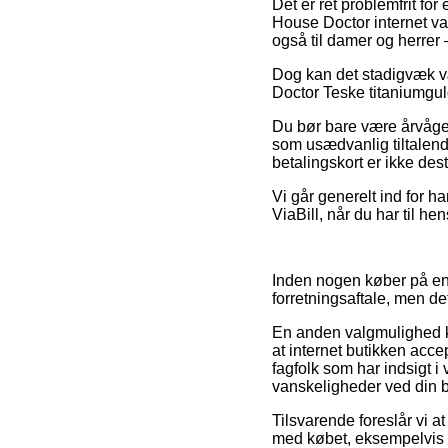
Det er ret problemfrit for
House Doctor internet va
også til damer og herrer 
Dog kan det stadigvæk væ
Doctor Teske titaniumguld
Du bør bare være årvågen 
som usædvanlig tiltalend
betalingskort er ikke des
Vi går generelt ind for 
ViaBill, når du har til he
Inden nogen køber på en
forretningsaftale, men de
En anden valgmulighed k
at internet butikken acc
fagfolk som har indsigt i
vanskeligheder ved din be
Tilsvarende foreslår vi 
med købet, eksempelvis de