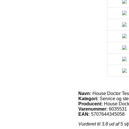
Navn:
House Doctor Tes
Kategori:
Service og ste
Producent:
House Doct
Varenummer:
6035531
EAN:
5707644345058
Vurderet til
3.8
ud af 5 st