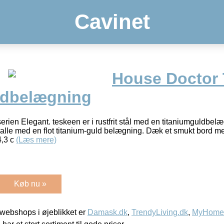
Cavinet
House Doctor
ldbelægning
erien Elegant. teskeen er i rustfrit stål med en titaniumguldbel
ke alle med en flot titanium-guld belægning. Dæk et smukt bord m
4,3 c
(Læs mere)
Køb nu »
webshops i øjeblikket er
Damask.dk
,
TrendyLiving.dk
,
MyHomeM