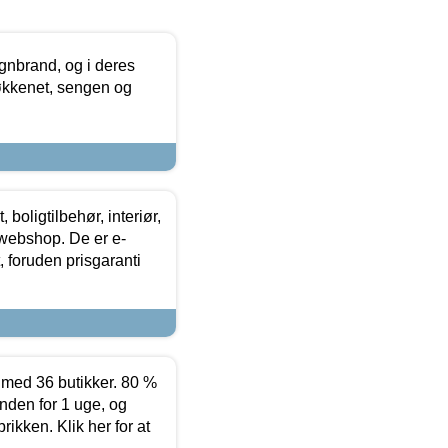
nbrand, og i deres
køkkenet, sengen og
boligtilbehør, interiør,
 webshop. De er e-
 foruden prisgaranti
ed 36 butikker. 80 %
nden for 1 uge, og
ikken. Klik her for at