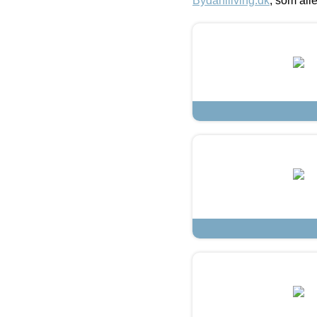
Bydahlliving.dk
, som alle