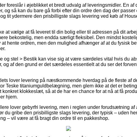
er foreslår i øjeblikket et bredt udvalg af leveringsmidler. En a
r, og så kan du bare gå forbi efter din ordre den dag der passer 
og tit ydermere den prisbilligste slags levering ved køb af Hou
at vælge at få leveret til din bolig eller til adressen på dit arbe
ere bekostelig, men endda særligt fleksibel. Den mindst kosteli
lv at hente ordren, men den mulighed afhænger af at du fysisk be
er.
 og stel > Bestik kan vise sig at være særdeles vital hvis du ab
 og af den grund er det særdeles essentielt at du ser det forve
lets lover levering på næstkommende hverdag på de fleste af de
 Teske titaniumguldbelægning, men glem ikke at det er betinget
t konkret klokkeslæt, så at de har en chance for at nå at få produ
er hjem.
lere lover gebyrfri levering, men i reglen under forudsætning af a
bør du gribe den prisbilligste slags levering, der typisk – uden hen
 – vil være at få bragt din ordre til en pakkeshop.