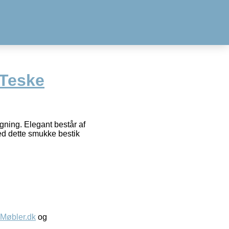
 Teske
ægning. Elegant består af
ed dette smukke bestik
øbler.dk
og