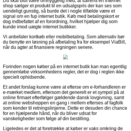
Du skal blot være omhyggelig med, at såfremt en internet
shop sælger et produkt til en udsalgspris der kan ses som
uendeligt gunstig, så burde det i nogle tilfælde være et
signal om en fup internet butik. Køb med betalingskort er
dog indbefattet af en forordning, hvilket hjælper dig som
kunde imod uægte internet butikker.
Vi anbefaler kortkøb eller mobilbetaling. Som alternativ bør
du benytte en løsning på afbetaling fra for eksempel ViaBill,
når du agter at finansiere regningen senere.
Forinden nogen køber på en internet butik kan man egentlig
gennemløbe virksomhedens regler, det er dog i reglen ikke
specielt ophidsende.
Et andet forslag kunne være at efterse om e-forhandleren er
e-mærket medlem, eftersom det generelt er et sympol på at
online firmaet efterfølger gældende dansk lovgivning, samt
at online webshoppen en gang i mellem efterses af fagfolk
som kender til retningslinjerne. Dette er desuden din chance
for en hjælpende hånd, når du bliver udsat for
vanskeligheder som følge af din bestilling.
Ligeledes er det at foretrække at køber er vaks omkring de