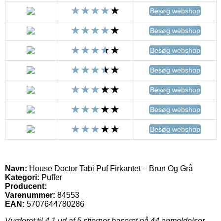
Besøg webshop
Besøg webshop
Besøg webshop
Besøg webshop
Besøg webshop
Besøg webshop
Besøg webshop
Navn:
House Doctor Tabi Puf Firkantet – Brun Og Grå
Kategori:
Puffer
Producent:
Varenummer:
84553
EAN:
5707644780286
Vurderet til
4.1
ud af 5 stjerner baseret på
44
anmeldelser