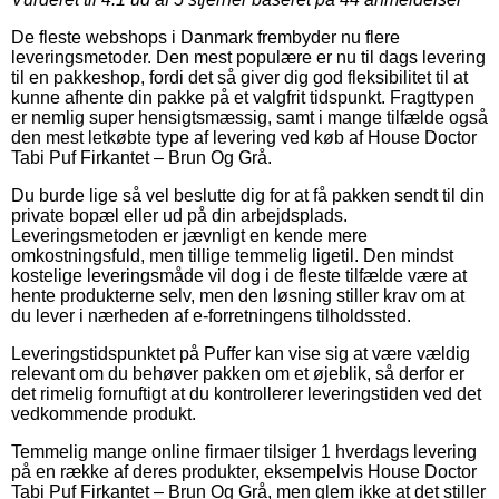
De fleste webshops i Danmark frembyder nu flere
leveringsmetoder. Den mest populære er nu til dags levering
til en pakkeshop, fordi det så giver dig god fleksibilitet til at
kunne afhente din pakke på et valgfrit tidspunkt. Fragttypen
er nemlig super hensigtsmæssig, samt i mange tilfælde også
den mest letkøbte type af levering ved køb af House Doctor
Tabi Puf Firkantet – Brun Og Grå.
Du burde lige så vel beslutte dig for at få pakken sendt til din
private bopæl eller ud på din arbejdsplads.
Leveringsmetoden er jævnligt en kende mere
omkostningsfuld, men tillige temmelig ligetil. Den mindst
kostelige leveringsmåde vil dog i de fleste tilfælde være at
hente produkterne selv, men den løsning stiller krav om at
du lever i nærheden af e-forretningens tilholdssted.
Leveringstidspunktet på Puffer kan vise sig at være vældig
relevant om du behøver pakken om et øjeblik, så derfor er
det rimelig fornuftigt at du kontrollerer leveringstiden ved det
vedkommende produkt.
Temmelig mange online firmaer tilsiger 1 hverdags levering
på en række af deres produkter, eksempelvis House Doctor
Tabi Puf Firkantet – Brun Og Grå, men glem ikke at det stiller