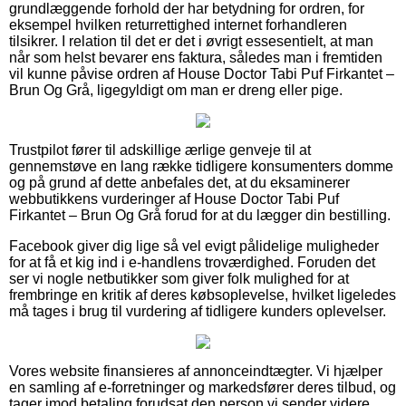
grundlæggende forhold der har betydning for ordren, for
eksempel hvilken returrettighed internet forhandleren
tilsikrer. I relation til det er det i øvrigt essesentielt, at man
når som helst bevarer ens faktura, således man i fremtiden
vil kunne påvise ordren af House Doctor Tabi Puf Firkantet –
Brun Og Grå, ligegyldigt om man er dreng eller pige.
Trustpilot fører til adskillige ærlige genveje til at
gennemstøve en lang række tidligere konsumenters domme
og på grund af dette anbefales det, at du eksaminerer
webbutikkens vurderinger af House Doctor Tabi Puf
Firkantet – Brun Og Grå forud for at du lægger din bestilling.
Facebook giver dig lige så vel evigt pålidelige muligheder
for at få et kig ind i e-handlens troværdighed. Foruden det
ser vi nogle netbutikker som giver folk mulighed for at
frembringe en kritik af deres købsoplevelse, hvilket ligeledes
må tages i brug til vurdering af tidligere kunders oplevelser.
Vores website finansieres af annonceindtægter. Vi hjælper
en samling af e-forretninger og markedsfører deres tilbud, og
tager imod betaling forudsat den person vi sender videre