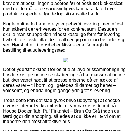
krav om at bestillingen placeres før et besluttet klokkeslæt,
med det formål at de sandsynligvis kan nå at få dit nye
produkt ekspederet før de logistikansatte har fri.
Nogle online forhandlere yder gebyrfri levering, men oftest
kun såfremt der erhverves for en konkret sum. Desuden
skulle man snuppe den mindst kostelige form for levering,
hvilket i de fleste tilfælde – uafhængig om man befinder sig
ved Hørsholm, Lillerød eller Nivå – er at få bragt din
bestilling til et udleveringssted.
Det er yderst fleksibelt for os alle at lave prissammenligning
hos forskellige online selskaber, og så har masser af online
butikker været nødt til at presse priserne på en række af
deres varer – til børn, og ligeledes til damer og herrer –
voldsomt, og endda nogle gange yde gratis levering.
Trods dette kan det stadigvæk blive udbytterigt at checke
diverse internet virksomheder i Danmark efter tilbud på
House Doctor Tabi Puf Firkantet – Brun Og Grå inden du
færdiggør din shopping, således at du ikke er i tvivl om at
indhente den mest attraktive pris.