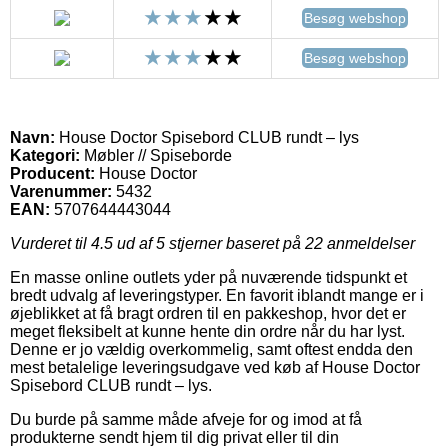
Besøg webshop
Besøg webshop
Navn:
House Doctor Spisebord CLUB rundt – lys
Kategori:
Møbler // Spiseborde
Producent:
House Doctor
Varenummer:
5432
EAN:
5707644443044
Vurderet til
4.5
ud af 5 stjerner baseret på
22
anmeldelser
En masse online outlets yder på nuværende tidspunkt et
bredt udvalg af leveringstyper. En favorit iblandt mange er i
øjeblikket at få bragt ordren til en pakkeshop, hvor det er
meget fleksibelt at kunne hente din ordre når du har lyst.
Denne er jo vældig overkommelig, samt oftest endda den
mest betalelige leveringsudgave ved køb af House Doctor
Spisebord CLUB rundt – lys.
Du burde på samme måde afveje for og imod at få
produkterne sendt hjem til dig privat eller til din