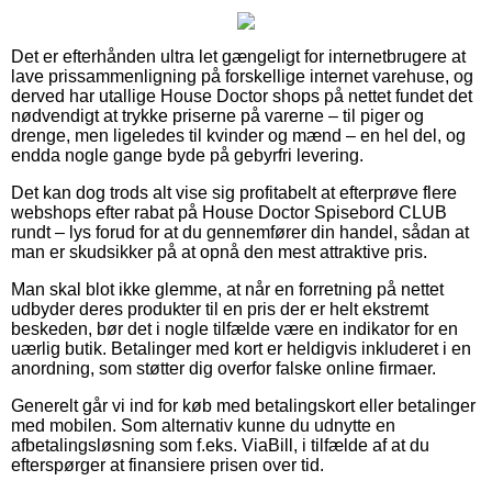
Det er efterhånden ultra let gængeligt for internetbrugere at
lave prissammenligning på forskellige internet varehuse, og
derved har utallige House Doctor shops på nettet fundet det
nødvendigt at trykke priserne på varerne – til piger og
drenge, men ligeledes til kvinder og mænd – en hel del, og
endda nogle gange byde på gebyrfri levering.
Det kan dog trods alt vise sig profitabelt at efterprøve flere
webshops efter rabat på House Doctor Spisebord CLUB
rundt – lys forud for at du gennemfører din handel, sådan at
man er skudsikker på at opnå den mest attraktive pris.
Man skal blot ikke glemme, at når en forretning på nettet
udbyder deres produkter til en pris der er helt ekstremt
beskeden, bør det i nogle tilfælde være en indikator for en
uærlig butik. Betalinger med kort er heldigvis inkluderet i en
anordning, som støtter dig overfor falske online firmaer.
Generelt går vi ind for køb med betalingskort eller betalinger
med mobilen. Som alternativ kunne du udnytte en
afbetalingsløsning som f.eks. ViaBill, i tilfælde af at du
efterspørger at finansiere prisen over tid.