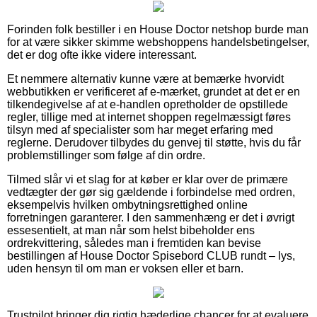
Forinden folk bestiller i en House Doctor netshop burde man
for at være sikker skimme webshoppens handelsbetingelser,
det er dog ofte ikke videre interessant.
Et nemmere alternativ kunne være at bemærke hvorvidt
webbutikken er verificeret af e-mærket, grundet at det er en
tilkendegivelse af at e-handlen opretholder de opstillede
regler, tillige med at internet shoppen regelmæssigt føres
tilsyn med af specialister som har meget erfaring med
reglerne. Derudover tilbydes du genvej til støtte, hvis du får
problemstillinger som følge af din ordre.
Tilmed slår vi et slag for at køber er klar over de primære
vedtægter der gør sig gældende i forbindelse med ordren,
eksempelvis hvilken ombytningsrettighed online
forretningen garanterer. I den sammenhæng er det i øvrigt
essesentielt, at man når som helst bibeholder ens
ordrekvittering, således man i fremtiden kan bevise
bestillingen af House Doctor Spisebord CLUB rundt – lys,
uden hensyn til om man er voksen eller et barn.
Trustpilot bringer dig rigtig hæderlige chancer for at evaluere