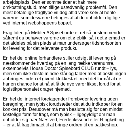
arbejdsplads. Den er somme tider et hak mere
omkostningsfuld, men tillige usædvanlig problemfri. Den
mest betalelige fragttype vil dog altid være selv at hente
varerne, som desværre betinges af at du opholder dig lige
ved internet webshoppens bopæl.
Fragttiden på Møbler // Spiseborde er ret så bestemmende
såfremt du behøver varerne om et øjeblik, så i det øjemed er
det aldeles på sin plads at man undersøger tidshorisonten
for levering for det relevante produkt.
En hel del online forhandlere stiller udsigt til levering på
næstkommende hverdag på en lang række varenumre,
eksempelvis House Doctor Spisebord CLUB rundt – lys,
men som ikke desto mindre står og falder med at bestillingen
anbringes inden et givent klokkeslæt, med det formål at de
har en chance for at nå at få de nye varer fikset forud for at
logistikpersonalet drager hjemad.
En hel del internet foretagender frembyder levering uden
beregning, men typisk forudsætter det at du indkøber for en
konkret pris. Derudover må man beslutte sig for den mindst
kostelige form for fragt, som typisk – ligegyldigt om man
opholder sig nær Næstved, Frederikssund eller Ringkøbing
– er at få fragtfirmaet til at bringe ordren til en pakkeshop.