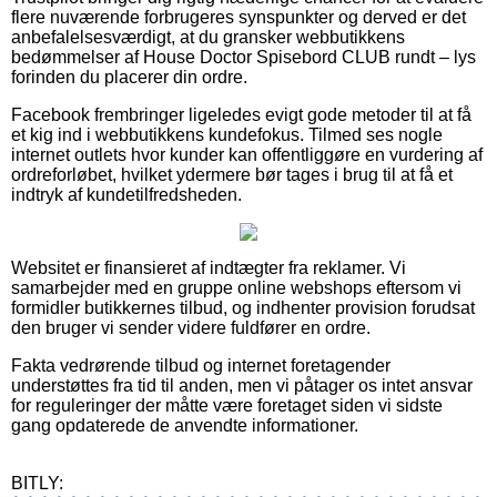
flere nuværende forbrugeres synspunkter og derved er det
anbefalelsesværdigt, at du gransker webbutikkens
bedømmelser af House Doctor Spisebord CLUB rundt – lys
forinden du placerer din ordre.
Facebook frembringer ligeledes evigt gode metoder til at få
et kig ind i webbutikkens kundefokus. Tilmed ses nogle
internet outlets hvor kunder kan offentliggøre en vurdering af
ordreforløbet, hvilket ydermere bør tages i brug til at få et
indtryk af kundetilfredsheden.
Websitet er finansieret af indtægter fra reklamer. Vi
samarbejder med en gruppe online webshops eftersom vi
formidler butikkernes tilbud, og indhenter provision forudsat
den bruger vi sender videre fuldfører en ordre.
Fakta vedrørende tilbud og internet foretagender
understøttes fra tid til anden, men vi påtager os intet ansvar
for reguleringer der måtte være foretaget siden vi sidste
gang opdaterede de anvendte informationer.
BITLY: