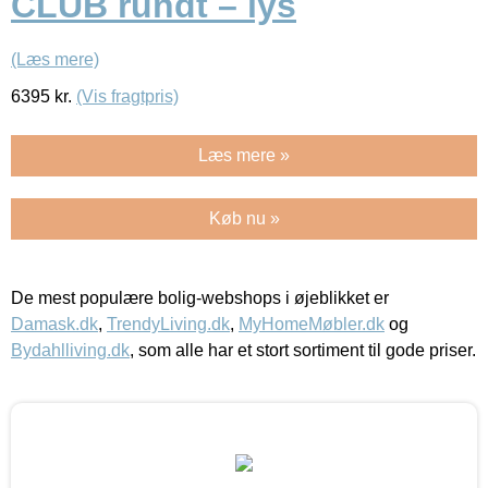
CLUB rundt – lys
(Læs mere)
6395
kr.
(Vis fragtpris)
Læs mere »
Køb nu »
De mest populære bolig-webshops i øjeblikket er
Damask.dk
,
TrendyLiving.dk
,
MyHomeMøbler.dk
og
Bydahlliving.dk
, som alle har et stort sortiment til gode priser.