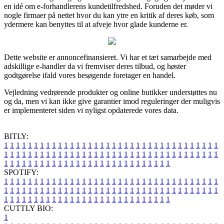
en idé om e-forhandlerens kundetilfredshed. Foruden det møder vi
nogle firmaer på nettet hvor du kan ytre en kritik af deres køb, som
ydermere kan benyttes til at afveje hvor glade kunderne er.
Dette website er annoncefinansieret. Vi har et tæt samarbejde med
adskillige e-handler da vi fremviser deres tilbud, og høster
godtgørelse ifald vores besøgende foretager en handel.
Vejledning vedrørende produkter og online butikker understøttes nu
og da, men vi kan ikke give garantier imod reguleringer der muligvis
er implementeret siden vi nyligst opdaterede vores data.
BITLY:
1
1
1
1
1
1
1
1
1
1
1
1
1
1
1
1
1
1
1
1
1
1
1
1
1
1
1
1
1
1
1
1
1
1
1
1
1
1
1
1
1
1
1
1
1
1
1
1
1
1
1
1
1
1
1
1
1
1
1
1
1
1
1
1
1
1
1
1
1
1
1
1
1
1
1
1
1
1
1
1
1
1
1
1
1
1
1
1
1
1
1
1
1
1
1
1
1
1
1
1
SPOTIFY:
1
1
1
1
1
1
1
1
1
1
1
1
1
1
1
1
1
1
1
1
1
1
1
1
1
1
1
1
1
1
1
1
1
1
1
1
1
1
1
1
1
1
1
1
1
1
1
1
1
1
1
1
1
1
1
1
1
1
1
1
1
1
1
1
1
1
1
1
1
1
1
1
1
1
1
1
1
1
1
1
1
1
1
1
1
1
1
1
1
1
1
1
1
1
1
1
1
1
1
1
CUTTLY BIO:
1