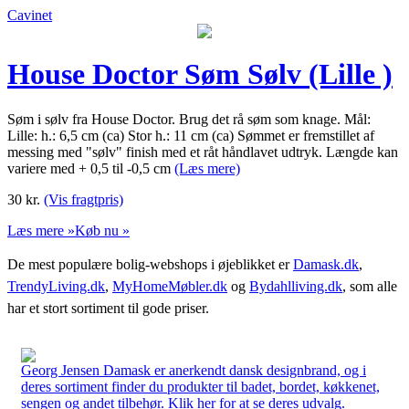
Cavinet
House Doctor Søm Sølv (Lille )
Søm i sølv fra House Doctor. Brug det rå søm som knage. Mål:
Lille: h.: 6,5 cm (ca) Stor h.: 11 cm (ca) Sømmet er fremstillet af
messing med "sølv" finish med et råt håndlavet udtryk. Længde kan
variere med + 0,5 til -0,5 cm
(Læs mere)
30
kr.
(Vis fragtpris)
Læs mere »
Køb nu »
De mest populære bolig-webshops i øjeblikket er
Damask.dk
,
TrendyLiving.dk
,
MyHomeMøbler.dk
og
Bydahlliving.dk
, som alle
har et stort sortiment til gode priser.
Georg Jensen Damask er anerkendt dansk designbrand, og i
deres sortiment finder du produkter til badet, bordet, køkkenet,
sengen og andet tilbehør. Klik her for at se deres udvalg.