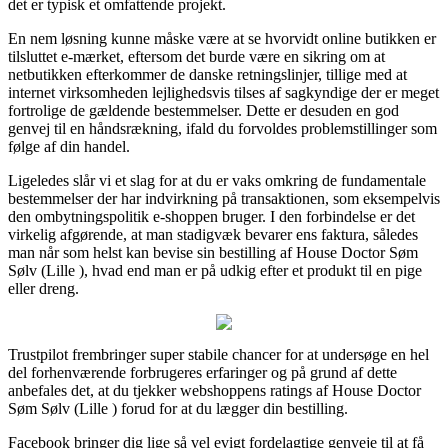
det er typisk et omfattende projekt.
En nem løsning kunne måske være at se hvorvidt online butikken er
tilsluttet e-mærket, eftersom det burde være en sikring om at
netbutikken efterkommer de danske retningslinjer, tillige med at
internet virksomheden lejlighedsvis tilses af sagkyndige der er meget
fortrolige de gældende bestemmelser. Dette er desuden en god
genvej til en håndsrækning, ifald du forvoldes problemstillinger som
følge af din handel.
Ligeledes slår vi et slag for at du er vaks omkring de fundamentale
bestemmelser der har indvirkning på transaktionen, som eksempelvis
den ombytningspolitik e-shoppen bruger. I den forbindelse er det
virkelig afgørende, at man stadigvæk bevarer ens faktura, således
man når som helst kan bevise sin bestilling af House Doctor Søm
Sølv (Lille ), hvad end man er på udkig efter et produkt til en pige
eller dreng.
Trustpilot frembringer super stabile chancer for at undersøge en hel
del forhenværende forbrugeres erfaringer og på grund af dette
anbefales det, at du tjekker webshoppens ratings af House Doctor
Søm Sølv (Lille ) forud for at du lægger din bestilling.
Facebook bringer dig lige så vel evigt fordelagtige genveje til at få