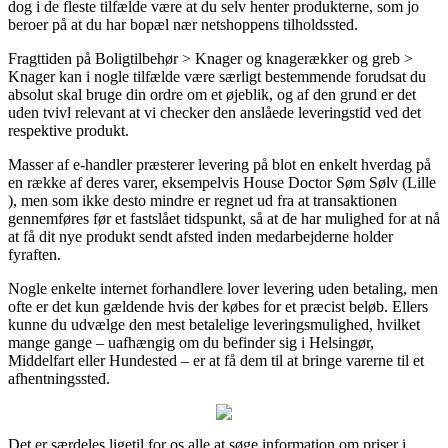
dog i de fleste tilfælde være at du selv henter produkterne, som jo
beroer på at du har bopæl nær netshoppens tilholdssted.
Fragttiden på Boligtilbehør > Knager og knagerækker og greb >
Knager kan i nogle tilfælde være særligt bestemmende forudsat du
absolut skal bruge din ordre om et øjeblik, og af den grund er det
uden tvivl relevant at vi checker den anslåede leveringstid ved det
respektive produkt.
Masser af e-handler præsterer levering på blot en enkelt hverdag på
en række af deres varer, eksempelvis House Doctor Søm Sølv (Lille
), men som ikke desto mindre er regnet ud fra at transaktionen
gennemføres før et fastslået tidspunkt, så at de har mulighed for at nå
at få dit nye produkt sendt afsted inden medarbejderne holder
fyraften.
Nogle enkelte internet forhandlere lover levering uden betaling, men
ofte er det kun gældende hvis der købes for et præcist beløb. Ellers
kunne du udvælge den mest betalelige leveringsmulighed, hvilket
mange gange – uafhængig om du befinder sig i Helsingør,
Middelfart eller Hundested – er at få dem til at bringe varerne til et
afhentningssted.
Det er særdeles ligetil for os alle at søge information om priser i