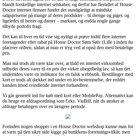
blandt forskellige internet selskaber, og derfor har flertallet af House
Doctor internet firmaer fundet det uundgåeligt at mindske
salgspriserne på mange af deres produkter – til drenge og piger, og
ligeledes til herrer og damer – markant, og endda nogle gange
tilbyde portofri fragt.
Det kan til hver en tid vise sig nyttigt at prøve indtil flere internet
foretagender efter rabat på House Doctor Søm Sølv (Lille ) inden du
placerer ordren, sådan at man er tryg ved at opnå den mest betalelige
pris.
Man må trods alt være klar over, at ifald en internet virksomhed
udbyder deres varer til en pris der virker ubegribelig lav, så kan det
undertiden være en indikator for en falsk webbutik. Bestillinger med
kort er trods alt dækket ind under en lovbestemmelse, der redder
kunden imod svindlende internet forhandlere.
Vi går generelt ind for køb med kort eller MobilePay. Alternativt kan
du bruge en afdragsordning som f.eks. ViaBill, når du ønsker at
afdrage betalingen over en længere periode.
Forinden nogen shopper i en House Doctor webshop kunne man for
at være på den sikre side kigge på butikkens forretningsvilkår, men