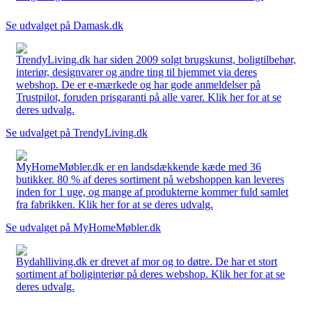
Se udvalget på Damask.dk
TrendyLiving.dk har siden 2009 solgt brugskunst, boligtilbehør,
interiør, designvarer og andre ting til hjemmet via deres
webshop. De er e-mærkede og har gode anmeldelser på
Trustpilot, foruden prisgaranti på alle varer. Klik her for at se
deres udvalg.
Se udvalget på TrendyLiving.dk
MyHomeMøbler.dk er en landsdækkende kæde med 36
butikker. 80 % af deres sortiment på webshoppen kan leveres
inden for 1 uge, og mange af produkterne kommer fuld samlet
fra fabrikken. Klik her for at se deres udvalg.
Se udvalget på MyHomeMøbler.dk
Bydahlliving.dk er drevet af mor og to døtre. De har et stort
sortiment af boliginteriør på deres webshop. Klik her for at se
deres udvalg.