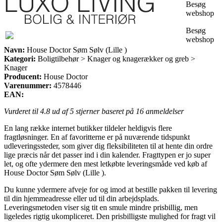
Besøg
webshop
Besøg
webshop
Navn:
House Doctor Søm Sølv (Lille )
Kategori:
Boligtilbehør > Knager og knagerækker og greb >
Knager
Producent:
House Doctor
Varenummer:
4578446
EAN:
Vurderet til
4.8
ud af 5 stjerner baseret på
16
anmeldelser
En lang række internet butikker tildeler heldigvis flere
fragtløsninger. En af favoritterne er på nuværende tidspunkt
udleveringssteder, som giver dig fleksibiliteten til at hente din ordre
lige præcis når det passer ind i din kalender. Fragttypen er jo super
let, og ofte ydermere den mest letkøbte leveringsmåde ved køb af
House Doctor Søm Sølv (Lille ).
Du kunne ydermere afveje for og imod at bestille pakken til levering
til din hjemmeadresse eller ud til din arbejdsplads.
Leveringsmetoden viser sig tit en smule mindre prisbillig, men
ligeledes rigtig ukompliceret. Den prisbilligste mulighed for fragt vil