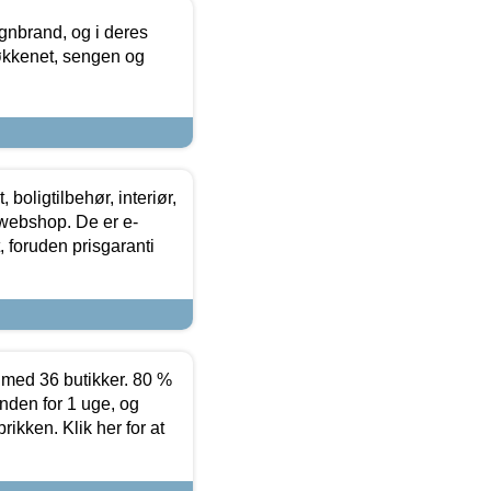
nbrand, og i deres
køkkenet, sengen og
boligtilbehør, interiør,
 webshop. De er e-
 foruden prisgaranti
ed 36 butikker. 80 %
nden for 1 uge, og
ikken. Klik her for at