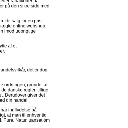
 efter rabatkoder på
er på den sikre side med
 til salg for en pris
 uægte online webshop.
en imod uoprigtige
tte af et
er.
andelsvilkår, det er dog
e ordningen, grundet at
e danske regler, tillige
t. Derudover giver det
med din handel.
 har indflydelse på
igt, at man til enhver tid
l, Pure, Natur, uanset om