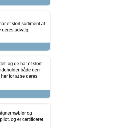
ar et stort sortiment af
e deres udvalg.
t, og de har et stort
 indeholder både den
 her for at se deres
esignermøbler og
lot, og er certificeret