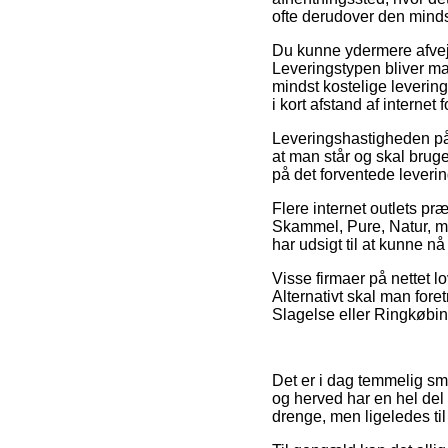
ofte derudover den minds
Du kunne ydermere afveje f
Leveringstypen bliver m
mindst kostelige levering
i kort afstand af internet
Leveringshastigheden på
at man står og skal bruge
på det forventede leverin
Flere internet outlets 
Skammel, Pure, Natur, men
har udsigt til at kunne nå
Visse firmaer på nettet lo
Alternativt skal man fore
Slagelse eller Ringkøbing 
Det er i dag temmelig smar
og herved har en hel del 
drenge, men ligeledes til