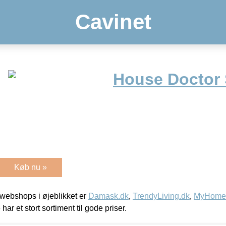
Cavinet
House Doctor
Køb nu »
webshops i øjeblikket er
Damask.dk
,
TrendyLiving.dk
,
MyHomeM
 har et stort sortiment til gode priser.