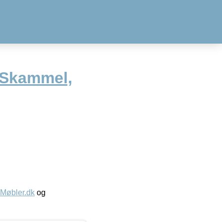
 Skammel,
øbler.dk
og