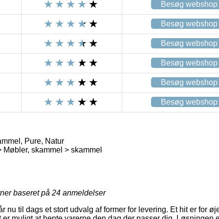
Besøg webshop
Besøg webshop
Besøg webshop
Besøg webshop
Besøg webshop
Besøg webshop
mmel, Pure, Natur
> Møbler, skammel > skammel
rner baseret på
24
anmeldelser
r nu til dags et stort udvalg af former for levering. Et hit er for øje
t er muligt at hente varerne den dag der passer dig. Løsningen 