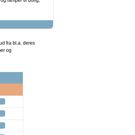
g lamper til bolig,
 fra bl.a. deres
mer og