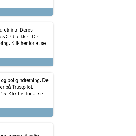
ndretning. Deres
s 37 butikker. De
ing. Klik her for at se
 og boligindretning. De
r på Trustpilot.
5. Klik her for at se