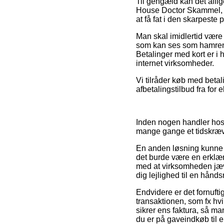
Til gengæld kan det allig
House Doctor Skammel, P
at få fat i den skarpeste p
Man skal imidlertid være
som kan ses som hamrend
Betalinger med kort er i 
internet virksomheder.
Vi tilråder køb med betal
afbetalingstilbud fra for 
Inden nogen handler hos 
mange gange et tidskræv
En anden løsning kunne 
det burde være en erklær
med at virksomheden jævn
dig lejlighed til en hånd
Endvidere er det fornuft
transaktionen, som fx hvilk
sikrer ens faktura, så m
du er på gaveindkøb til e