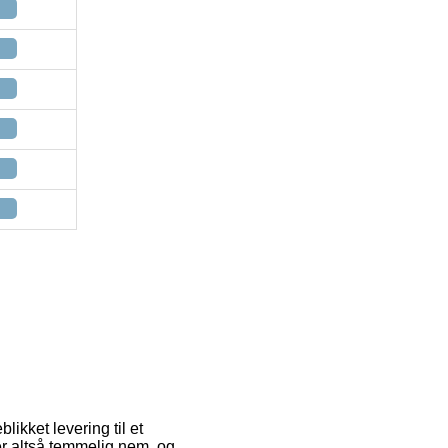
blikket levering til et
er altså temmelig nem, og