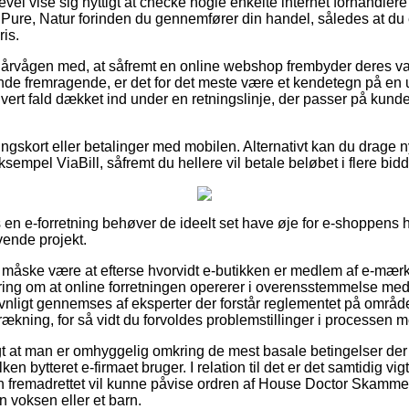
evel vise sig nyttigt at checke nogle enkelte internet forhandlere
ure, Natur forinden du gennemfører din handel, således at du 
ris.
 årvågen med, at såfremt en online webshop frembyder deres varer
e fremragende, er det for det meste være et kendetegn på en
hvert fald dækket ind under en retningslinje, der passer på kund
ingskort eller betalinger med mobilen. Alternativt kan du drage ny
eksempel ViaBill, såfremt du hellere vil betale beløbet i flere bidd
en e-forretning behøver de ideelt set have øje for e-shoppens h
ende projekt.
måske være at efterse hvorvidt e-butikken er medlem af e-mærk
ing om at online forretningen opererer i overensstemmelse med d
ligt gennemses af eksperter der forstår reglementet på område
srækning, for så vidt du forvoldes problemstillinger i processen 
igt at man er omhyggelig omkring de mest basale betingelser der
en bytteret e-firmaet bruger. I relation til det er det samtidig vigt
an fremadrettet vil kunne påvise ordren af House Doctor Skamme
n voksen eller et barn.