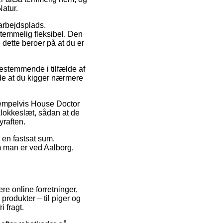
atur.
 arbejdsplads.
temmelig fleksibel. Den
 dette beroer på at du er
stemmende i tilfælde af
nde at du kigger nærmere
sempelvis House Doctor
 klokkeslæt, sådan at de
yraften.
r en fastsat sum.
om man er ved Aalborg,
ere online forretninger,
produkter – til piger og
 fragt.