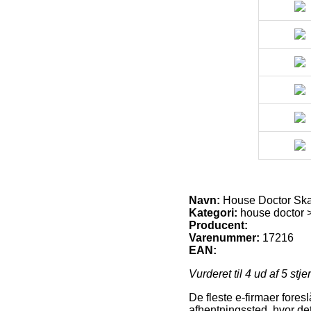
Navn:
House Doctor Ska
Kategori:
house doctor 
Producent:
Varenummer:
17216
EAN:
Vurderet til
4
ud af 5 stje
De fleste e-firmaer foreslå
afhentningssted, hvor de