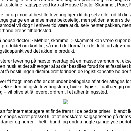
t kostelige fragttype ved køb af House Doctor Skammel, Pure, N
or og imod at bestille levering hjem til dig selv eller ud til din
ange gange en anelse mere bekostelig, men på den anden side 
smodel vil dog til enhver tid være at du selv henter pakken, men
 forhandlerens tilholdssted.
 house doctor > Møbler, skammel > skammel kan være super be
 produktet om kort tid, så med det formål er det fuldt ud afgøre
gstidspunkt ved det aktuelle produkt.
præsterer levering på næste hverdag på en masse varenumre, ek
 husk at det afhænger af at der bestilles forud for et fastslået
 at få bestillingen distribueret forinden de logistikansatte holder f
ver fri fragt, men ofte er det under betingelse af at der aftages fo
trække den billigste leveringsform, hvilket typisk – uafhængig 
– vil blive at få leveret ordren til et afhentningssted.
t for internetbrugere at finde frem til de bedste priser i blandt fl
e-shops været presset til at at nedskære salgspriserne på deres 
 damer og herrer – helt i bund, og endda nogle gange yde portofri