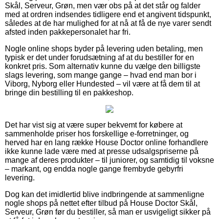
Skål, Serveur, Grøn, men vær obs på at det står og falder
med at ordren indsendes tidligere end et angivent tidspunkt,
således at de har mulighed for at nå at få de nye varer sendt
afsted inden pakkepersonalet har fri.
Nogle online shops byder på levering uden betaling, men
typisk er det under forudsætning af at du bestiller for en
konkret pris. Som alternativ kunne du vælge den billigste
slags levering, som mange gange – hvad end man bor i
Viborg, Nyborg eller Hundested – vil være at få dem til at
bringe din bestilling til en pakkeshop.
Det har vist sig at være super bekvemt for købere at
sammenholde priser hos forskellige e-forretninger, og
herved har en lang række House Doctor online forhandlere
ikke kunne lade være med at presse udsalgspriserne på
mange af deres produkter – til juniorer, og samtidig til voksne
– markant, og endda nogle gange frembyde gebyrfri
levering.
Dog kan det imidlertid blive indbringende at sammenligne
nogle shops på nettet efter tilbud på House Doctor Skål,
Serveur, Grøn før du bestiller, så man er usvigeligt sikker på