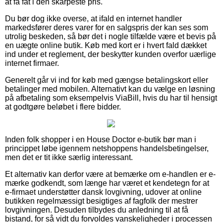
at få fat i den skarpeste pris.
Du bør dog ikke overse, at ifald en internet handler
markedsfører deres varer for en salgspris der kan ses som
utrolig beskeden, så bør det i nogle tilfælde være et bevis på
en uægte online butik. Køb med kort er i hvert fald dækket
ind under et reglement, der beskytter kunden overfor uærlige
internet firmaer.
Generelt går vi ind for køb med gængse betalingskort eller
betalinger med mobilen. Alternativt kan du vælge en løsning
på afbetaling som eksempelvis ViaBill, hvis du har til hensigt
at godtgøre beløbet i flere bidder.
Inden folk shopper i en House Doctor e-butik bør man i
princippet løbe igennem netshoppens handelsbetingelser,
men det er tit ikke særlig interessant.
Et alternativ kan derfor være at bemærke om e-handlen er e-
mærke godkendt, som længe har været et kendetegn for at
e-firmaet understøtter dansk lovgivning, udover at online
butikken regelmæssigt besigtiges af fagfolk der mestrer
lovgivningen. Desuden tilbydes du anledning til at få
bistand, for så vidt du forvoldes vanskeligheder i processen