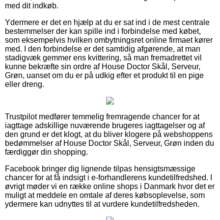
med dit indkøb.
Ydermere er det en hjælp at du er sat ind i de mest centrale
bestemmelser der kan spille ind i forbindelse med købet,
som eksempelvis hvilken ombytningsret online firmaet kører
med. I den forbindelse er det samtidig afgørende, at man
stadigvæk gemmer ens kvittering, så man fremadrettet vil
kunne bekræfte sin ordre af House Doctor Skål, Serveur,
Grøn, uanset om du er på udkig efter et produkt til en pige
eller dreng.
Trustpilot medfører temmelig fremragende chancer for at
iagttage adskillige nuværende brugeres iagttagelser og af
den grund er det klogt, at du bliver klogere på webshoppens
bedømmelser af House Doctor Skål, Serveur, Grøn inden du
færdiggør din shopping.
Facebook bringer dig lignende tilpas hensigtsmæssige
chancer for at få indsigt i e-forhandlerens kundetilfredshed. I
øvrigt møder vi en række online shops i Danmark hvor det er
muligt at meddele en omtale af deres købsoplevelse, som
ydermere kan udnyttes til at vurdere kundetilfredsheden.