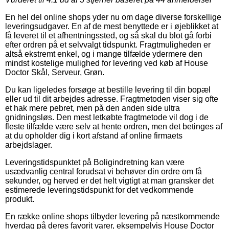
En hel del online shops yder nu om dage diverse forskellige
leveringsudgaver. En af de mest benyttede er i øjeblikket at
få leveret til et afhentningssted, og så skal du blot gå forbi
efter ordren på et selvvalgt tidspunkt. Fragtmuligheden er
altså ekstremt enkel, og i mange tilfælde ydermere den
mindst kostelige mulighed for levering ved køb af House
Doctor Skål, Serveur, Grøn.
Du kan ligeledes forsøge at bestille levering til din bopæl
eller ud til dit arbejdes adresse. Fragtmetoden viser sig ofte
et hak mere pebret, men på den anden side ultra
gnidningsløs. Den mest letkøbte fragtmetode vil dog i de
fleste tilfælde være selv at hente ordren, men det betinges af
at du opholder dig i kort afstand af online firmaets
arbejdslager.
Leveringstidspunktet på Boligindretning kan være
usædvanlig central forudsat vi behøver din ordre om få
sekunder, og herved er det helt vigtigt at man gransker det
estimerede leveringstidspunkt for det vedkommende
produkt.
En række online shops tilbyder levering på næstkommende
hverdag på deres favorit varer, eksempelvis House Doctor