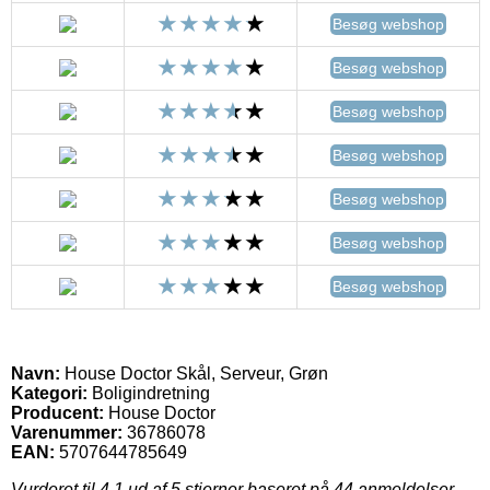
Besøg webshop
Besøg webshop
Besøg webshop
Besøg webshop
Besøg webshop
Besøg webshop
Besøg webshop
Navn:
House Doctor Skål, Serveur, Grøn
Kategori:
Boligindretning
Producent:
House Doctor
Varenummer:
36786078
EAN:
5707644785649
Vurderet til
4.1
ud af 5 stjerner baseret på
44
anmeldelser