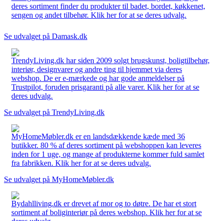
deres sortiment finder du produkter til badet, bordet, køkkenet,
sengen og andet tilbehør. Klik her for at se deres udvalg.
Se udvalget på Damask.dk
TrendyLiving.dk har siden 2009 solgt brugskunst, boligtilbehør,
interiør, designvarer og andre ting til hjemmet via deres
webshop. De er e-mærkede og har gode anmeldelser på
Trustpilot, foruden prisgaranti på alle varer. Klik her for at se
deres udvalg.
Se udvalget på TrendyLiving.dk
MyHomeMøbler.dk er en landsdækkende kæde med 36
butikker. 80 % af deres sortiment på webshoppen kan leveres
inden for 1 uge, og mange af produkterne kommer fuld samlet
fra fabrikken. Klik her for at se deres udvalg.
Se udvalget på MyHomeMøbler.dk
Bydahlliving.dk er drevet af mor og to døtre. De har et stort
sortiment af boliginteriør på deres webshop. Klik her for at se