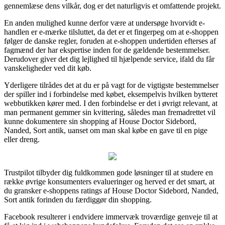
gennemlæse dens vilkår, dog er det naturligvis et omfattende projekt.
En anden mulighed kunne derfor være at undersøge hvorvidt e-
handlen er e-mærke tilsluttet, da det er et fingerpeg om at e-shoppen
følger de danske regler, foruden at e-shoppen undertiden efterses af
fagmænd der har ekspertise inden for de gældende bestemmelser.
Derudover giver det dig lejlighed til hjælpende service, ifald du får
vanskeligheder ved dit køb.
Yderligere tilrådes det at du er på vagt for de vigtigste bestemmelser
der spiller ind i forbindelse med købet, eksempelvis hvilken bytteret
webbutikken kører med. I den forbindelse er det i øvrigt relevant, at
man permanent gemmer sin kvittering, således man fremadrettet vil
kunne dokumentere sin shopping af House Doctor Sidebord,
Nanded, Sort antik, uanset om man skal købe en gave til en pige
eller dreng.
Trustpilot tilbyder dig fuldkommen gode løsninger til at studere en
række øvrige konsumenters evalueringer og herved er det smart, at
du gransker e-shoppens ratings af House Doctor Sidebord, Nanded,
Sort antik forinden du færdiggør din shopping.
Facebook resulterer i endvidere immervæk troværdige genveje til at