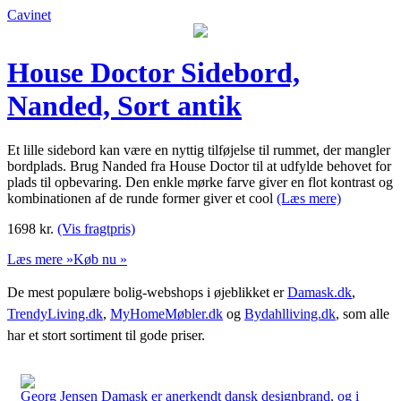
Cavinet
House Doctor Sidebord,
Nanded, Sort antik
Et lille sidebord kan være en nyttig tilføjelse til rummet, der mangler
bordplads. Brug Nanded fra House Doctor til at udfylde behovet for
plads til opbevaring. Den enkle mørke farve giver en flot kontrast og
kombinationen af de runde former giver et cool
(Læs mere)
1698
kr.
(Vis fragtpris)
Læs mere »
Køb nu »
De mest populære bolig-webshops i øjeblikket er
Damask.dk
,
TrendyLiving.dk
,
MyHomeMøbler.dk
og
Bydahlliving.dk
, som alle
har et stort sortiment til gode priser.
Georg Jensen Damask er anerkendt dansk designbrand, og i