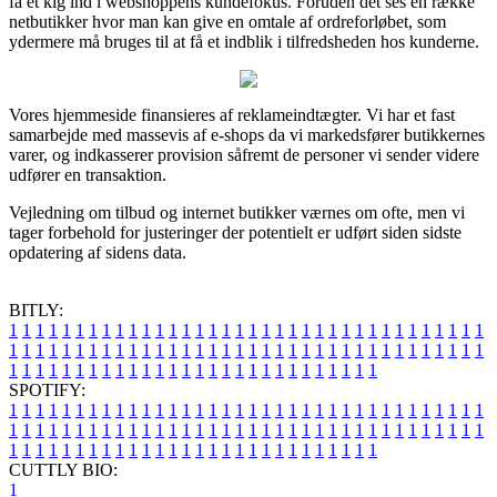
få et kig ind i webshoppens kundefokus. Foruden det ses en række
netbutikker hvor man kan give en omtale af ordreforløbet, som
ydermere må bruges til at få et indblik i tilfredsheden hos kunderne.
Vores hjemmeside finansieres af reklameindtægter. Vi har et fast
samarbejde med massevis af e-shops da vi markedsfører butikkernes
varer, og indkasserer provision såfremt de personer vi sender videre
udfører en transaktion.
Vejledning om tilbud og internet butikker værnes om ofte, men vi
tager forbehold for justeringer der potentielt er udført siden sidste
opdatering af sidens data.
BITLY:
1
1
1
1
1
1
1
1
1
1
1
1
1
1
1
1
1
1
1
1
1
1
1
1
1
1
1
1
1
1
1
1
1
1
1
1
1
1
1
1
1
1
1
1
1
1
1
1
1
1
1
1
1
1
1
1
1
1
1
1
1
1
1
1
1
1
1
1
1
1
1
1
1
1
1
1
1
1
1
1
1
1
1
1
1
1
1
1
1
1
1
1
1
1
1
1
1
1
1
1
SPOTIFY:
1
1
1
1
1
1
1
1
1
1
1
1
1
1
1
1
1
1
1
1
1
1
1
1
1
1
1
1
1
1
1
1
1
1
1
1
1
1
1
1
1
1
1
1
1
1
1
1
1
1
1
1
1
1
1
1
1
1
1
1
1
1
1
1
1
1
1
1
1
1
1
1
1
1
1
1
1
1
1
1
1
1
1
1
1
1
1
1
1
1
1
1
1
1
1
1
1
1
1
1
CUTTLY BIO:
1