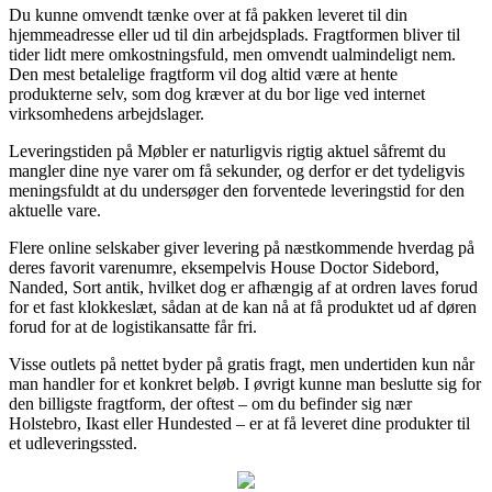
Du kunne omvendt tænke over at få pakken leveret til din
hjemmeadresse eller ud til din arbejdsplads. Fragtformen bliver til
tider lidt mere omkostningsfuld, men omvendt ualmindeligt nem.
Den mest betalelige fragtform vil dog altid være at hente
produkterne selv, som dog kræver at du bor lige ved internet
virksomhedens arbejdslager.
Leveringstiden på Møbler er naturligvis rigtig aktuel såfremt du
mangler dine nye varer om få sekunder, og derfor er det tydeligvis
meningsfuldt at du undersøger den forventede leveringstid for den
aktuelle vare.
Flere online selskaber giver levering på næstkommende hverdag på
deres favorit varenumre, eksempelvis House Doctor Sidebord,
Nanded, Sort antik, hvilket dog er afhængig af at ordren laves forud
for et fast klokkeslæt, sådan at de kan nå at få produktet ud af døren
forud for at de logistikansatte får fri.
Visse outlets på nettet byder på gratis fragt, men undertiden kun når
man handler for et konkret beløb. I øvrigt kunne man beslutte sig for
den billigste fragtform, der oftest – om du befinder sig nær
Holstebro, Ikast eller Hundested – er at få leveret dine produkter til
et udleveringssted.