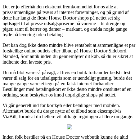
Det er jo efterhånden ekstremt fremkommeligt for os alle at
prissammenligne på tværs af internet forretninger, og på grund af
dette har langt de fleste House Doctor shops på nettet set sig
nødsaget til at presse udsalgspriserne på varerne – til drenge og
piger, samt til herrer og damer – markant, og endda nogle gange
byde på levering uden betaling.
Det kan dog ikke desto mindre blive rentabelt at sammenligne et par
forskellige online outlets efter tilbud på House Doctor Sidebord,
Nanded, Sort antik inden du gennemfører dit køb, så du er sikret at
indhente den laveste pris.
Du må blot være så påvagt, at hvis en butik forhandler bedst i test
varer til salg for en udsalgspris som er uendeligt gunstig, burde det
mange gange være et tegn på en falsk internet forhandler.
Bestillinger med betalingskort er ikke desto mindre omsluttet af en
ordning, som beskytter os imod uoprigtige shops på nettet.
Vi går generelt ind for kortkøb eller betalinger med mobilen.
Alternativt burde du drage nytte af et tilbud som eksempelvis
ViaBill, forudsat du hellere vil afdrage regningen af flere omgange.
Inden folk bestiller på en House Doctor webbutik kunne de altid