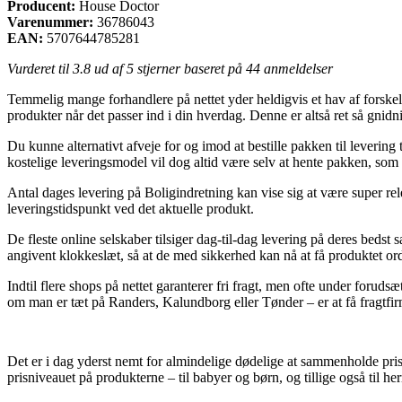
Producent:
House Doctor
Varenummer:
36786043
EAN:
5707644785281
Vurderet til
3.8
ud af 5 stjerner baseret på
44
anmeldelser
Temmelig mange forhandlere på nettet yder heldigvis et hav af forskell
produkter når det passer ind i din hverdag. Denne er altså ret så gnid
Du kunne alternativt afveje for og imod at bestille pakken til levering 
kostelige leveringsmodel vil dog altid være selv at hente pakken, so
Antal dages levering på Boligindretning kan vise sig at være super rele
leveringstidspunkt ved det aktuelle produkt.
De fleste online selskaber tilsiger dag-til-dag levering på deres bed
angivent klokkeslæt, så at de med sikkerhed kan nå at få produktet or
Indtil flere shops på nettet garanterer fri fragt, men ofte under forud
om man er tæt på Randers, Kalundborg eller Tønder – er at få fragtfirma
Det er i dag yderst nemt for almindelige dødelige at sammenholde priser
prisniveauet på produkterne – til babyer og børn, og tillige også til 