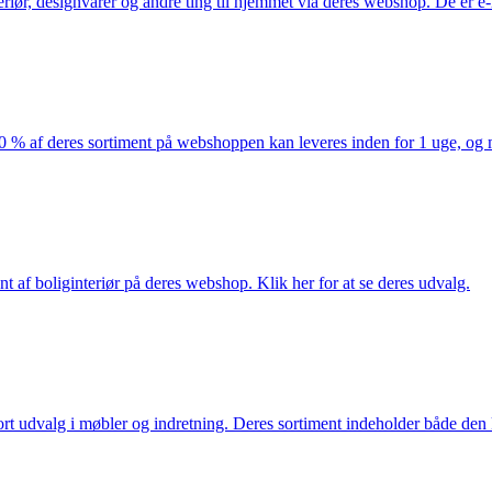
eriør, designvarer og andre ting til hjemmet via deres webshop. De er 
af deres sortiment på webshoppen kan leveres inden for 1 uge, og ma
nt af boliginteriør på deres webshop. Klik her for at se deres udvalg.
rt udvalg i møbler og indretning. Deres sortiment indeholder både den k