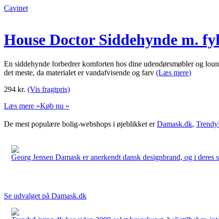
Cavinet
House Doctor Siddehynde m. fyl
En siddehynde forbedrer komforten hos dine udendørsmøbler og loungem
det meste, da materialet er vandafvisende og farv
(Læs mere)
294
kr.
(Vis fragtpris)
Læs mere »
Køb nu »
De mest populære bolig-webshops i øjeblikket er
Damask.dk
,
Trendy
Georg Jensen Damask er anerkendt dansk designbrand, og i deres sort
Se udvalget på Damask.dk