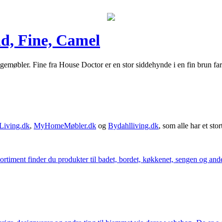
d, Fine, Camel
øbler. Fine fra House Doctor er en stor siddehynde i en fin brun farve
Living.dk
,
MyHomeMøbler.dk
og
Bydahlliving.dk
, som alle har et stor
iment finder du produkter til badet, bordet, køkkenet, sengen og andet 