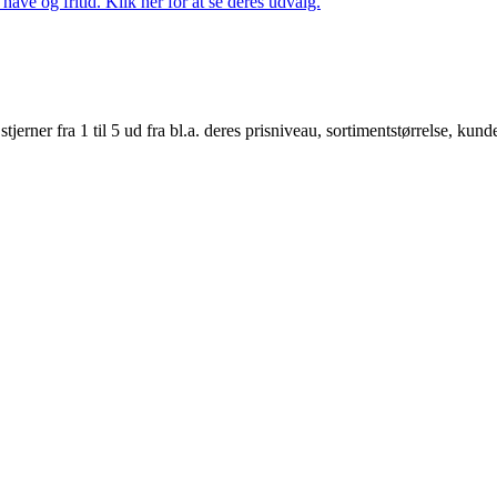
ave og fritid. Klik her for at se deres udvalg.
er fra 1 til 5 ud fra bl.a. deres prisniveau, sortimentstørrelse, kunde