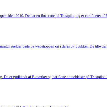
 siden 2010. De har en flot score på Trustpilot, og er certificeret af 
smatch gælder både på webshoppen og i deres 37 butikker. De tilbyder d
. De er godkendt af E-mærket og har flotte anmeldelser på Trustpilot. L