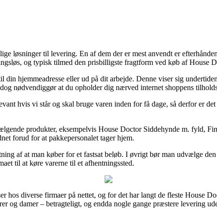
ige løsninger til levering. En af dem der er mest anvendt er efterhånden
ningsløs, og typisk tilmed den prisbilligste fragtform ved køb af House
til din hjemmeadresse eller ud på dit arbejde. Denne viser sig undertiden
m dog nødvendiggør at du opholder dig nærved internet shoppens tilholds
vant hvis vi står og skal bruge varen inden for få dage, så derfor er de
st sælgende produkter, eksempelvis House Doctor Siddehynde m. fyld, Fin
dnet forud for at pakkepersonalet tager hjem.
sætning af at man køber for et fastsat beløb. I øvrigt bør man udvælge den
et til at køre varerne til et afhentningssted.
 hos diverse firmaer på nettet, og for det har langt de fleste House Doc
herrer og damer – betragteligt, og endda nogle gange præstere levering u