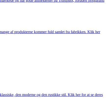
e-mærkede og har gode anmeldelser på Trustpilot, foruden prisgaranti
nge af produkterne kommer fuld samlet fra fabrikken. Klik her
lassiske, den moderne og den rustikke stil. Klik her for at se deres