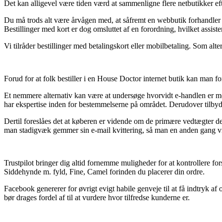
Det kan alligevel være tiden værd at sammenligne flere netbutikker ef
Du må trods alt være årvågen med, at såfremt en webbutik forhandler de
Bestillinger med kort er dog omsluttet af en forordning, hvilket assist
Vi tilråder bestillinger med betalingskort eller mobilbetaling. Som alt
Forud for at folk bestiller i en House Doctor internet butik kan man fo
Et nemmere alternativ kan være at undersøge hvorvidt e-handlen er me
har ekspertise inden for bestemmelserne på området. Derudover tilbyde
Dertil foreslåes det at køberen er vidende om de primære vedtægter de
man stadigvæk gemmer sin e-mail kvittering, så man en anden gang v
Trustpilot bringer dig altid fornemme muligheder for at kontrollere f
Siddehynde m. fyld, Fine, Camel forinden du placerer din ordre.
Facebook genererer for øvrigt evigt habile genveje til at få indtryk a
bør drages fordel af til at vurdere hvor tilfredse kunderne er.