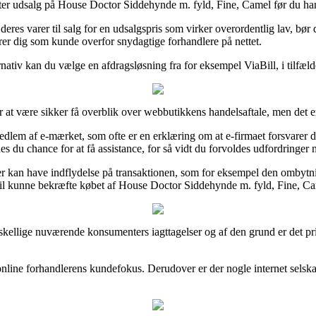
ter udsalg på House Doctor Siddehynde m. fyld, Fine, Camel før du hand
res varer til salg for en udsalgspris som virker overordentlig lav, bør
erer dig som kunde overfor snydagtige forhandlere på nettet.
ernativ kan du vælge en afdragsløsning fra for eksempel ViaBill, i tilfæl
r at være sikker få overblik over webbutikkens handelsaftale, men det er 
dlem af e-mærket, som ofte er en erklæring om at e-firmaet forsvarer d
s du chance for at få assistance, for så vidt du forvoldes udfordringer 
r kan have indflydelse på transaktionen, som for eksempel den ombytning
il kunne bekræfte købet af House Doctor Siddehynde m. fyld, Fine, Cam
orskellige nuværende konsumenters iagttagelser og af den grund er det p
f online forhandlerens kundefokus. Derudover er der nogle internet selsk