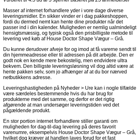
Masser af internet forhandlere yder i vore dage diverse
leveringsmidler. En sikker vinder er i dag pakkeshoppen,
fordi du dermed nemt kan hente dine produkter når det
passer ind i din kalender. Muligheden er nemlig ualmindeligt
hensigtsmæssig, og typisk også den prisbilligste metode til
levering ved køb af House Doctor Shape Vægur – Grå.
Du kunne derudover afveje for og imod at få varerne sendt til
din hjemmeadresse eller til adressen på dit arbejde. Den er
godt nok en kende mere bekostelig, men endvidere ultra
bekvem. Den billigste leveringsløsning vil dog altid være at
hente pakken selv, som jo afhænger af at du bor nærved
netbutikkens adresse.
Leveringshastigheden på Nyheder > Ure kan i nogle tilfælde
være særdeles bestemmende hvis du har brug for
produkterne med det samme, og derfor er det rigtig
afgørende at man undersøger leveringstiden ved det
pågældende produkt.
En stor portion internet forhandlere stiller garanti om
muligheden for dag-til-dag levering på deres favorit
varenumre, eksempelvis House Doctor Shape Vægur – Grå,
hvilket dog kræver at handlen laves forud for et fast