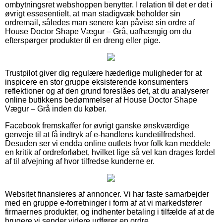
ombytningsret webshoppen benytter. I relation til det er det i
øvrigt essesentielt, at man stadigvæk beholder sin
ordremail, således man senere kan påvise sin ordre af
House Doctor Shape Vægur – Grå, uafhængig om du
efterspørger produkter til en dreng eller pige.
Trustpilot giver dig regulære hæderlige muligheder for at
inspicere en stor gruppe eksisterende konsumenters
reflektioner og af den grund foreslåes det, at du analyserer
online butikkens bedømmelser af House Doctor Shape
Vægur – Grå inden du køber.
Facebook fremskaffer for øvrigt ganske ønskværdige
genveje til at få indtryk af e-handlens kundetilfredshed.
Desuden ser vi endda online outlets hvor folk kan meddele
en kritik af ordreforløbet, hvilket lige så vel kan drages fordel
af til afvejning af hvor tilfredse kunderne er.
Websitet finansieres af annoncer. Vi har faste samarbejder
med en gruppe e-forretninger i form af at vi markedsfører
firmaernes produkter, og indhenter betaling i tilfælde af at de
brugere vi sender videre udfører en ordre.