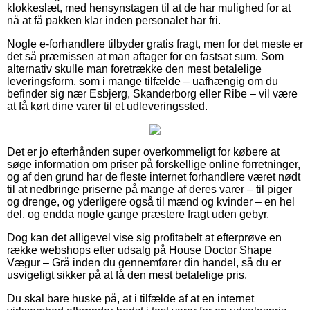
klokkeslæt, med hensynstagen til at de har mulighed for at
nå at få pakken klar inden personalet har fri.
Nogle e-forhandlere tilbyder gratis fragt, men for det meste er
det så præmissen at man aftager for en fastsat sum. Som
alternativ skulle man foretrække den mest betalelige
leveringsform, som i mange tilfælde – uafhængig om du
befinder sig nær Esbjerg, Skanderborg eller Ribe – vil være
at få kørt dine varer til et udleveringssted.
Det er jo efterhånden super overkommeligt for købere at
søge information om priser på forskellige online forretninger,
og af den grund har de fleste internet forhandlere været nødt
til at nedbringe priserne på mange af deres varer – til piger
og drenge, og yderligere også til mænd og kvinder – en hel
del, og endda nogle gange præstere fragt uden gebyr.
Dog kan det alligevel vise sig profitabelt at efterprøve en
række webshops efter udsalg på House Doctor Shape
Vægur – Grå inden du gennemfører din handel, så du er
usvigeligt sikker på at få den mest betalelige pris.
Du skal bare huske på, at i tilfælde af at en internet