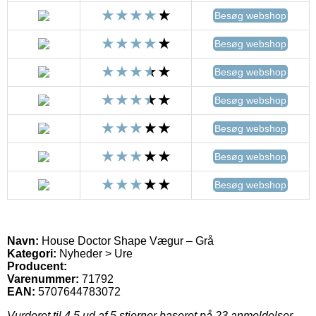
Besøg webshop
Besøg webshop
Besøg webshop
Besøg webshop
Besøg webshop
Besøg webshop
Besøg webshop
Navn:
House Doctor Shape Vægur – Grå
Kategori:
Nyheder > Ure
Producent:
Varenummer:
71792
EAN:
5707644783072
Vurderet til
4.5
ud af 5 stjerner baseret på
23
anmeldelser