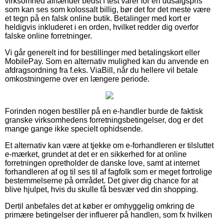
virksomhed afhænder bedst i test varer for en udsalgspris
som kan ses som kolossalt billig, bør det for det meste være
et tegn på en falsk online butik. Betalinger med kort er
heldigvis inkluderet i en orden, hvilket redder dig overfor
falske online forretninger.
Vi går generelt ind for bestillinger med betalingskort eller
MobilePay. Som en alternativ mulighed kan du anvende en
afdragsordning fra f.eks. ViaBill, når du hellere vil betale
omkostningerne over en længere periode.
Forinden nogen bestiller på en e-handler burde de faktisk
granske virksomhedens forretningsbetingelser, dog er det
mange gange ikke specielt ophidsende.
Et alternativ kan være at tjekke om e-forhandleren er tilsluttet
e-mærket, grundet at det er en sikkerhed for at online
forretningen opretholder de danske love, samt at internet
forhandleren af og til ses til af fagfolk som er meget fortrolige
bestemmelserne på området. Det giver dig chance for at
blive hjulpet, hvis du skulle få besvær ved din shopping.
Dertil anbefales det at køber er omhyggelig omkring de
primære betingelser der influerer på handlen, som fx hvilken