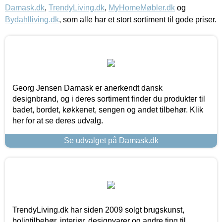
Damask.dk
,
TrendyLiving.dk
,
MyHomeMøbler.dk
og
Bydahlliving.dk
, som alle har et stort sortiment til gode priser.
Georg Jensen Damask er anerkendt dansk
designbrand, og i deres sortiment finder du produkter til
badet, bordet, køkkenet, sengen og andet tilbehør. Klik
her for at se deres udvalg.
Se udvalget på Damask.dk
TrendyLiving.dk har siden 2009 solgt brugskunst,
boligtilbehør, interiør, designvarer og andre ting til