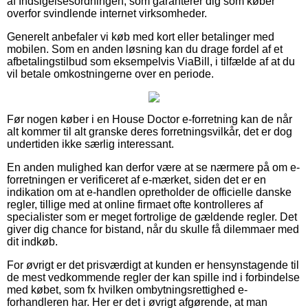
af Indsigelsesordningen, som garanterer dig som køber
overfor svindlende internet virksomheder.
Generelt anbefaler vi køb med kort eller betalinger med
mobilen. Som en anden løsning kan du drage fordel af et
afbetalingstilbud som eksempelvis ViaBill, i tilfælde af at du
vil betale omkostningerne over en periode.
Før nogen køber i en House Doctor e-forretning kan de når
alt kommer til alt granske deres forretningsvilkår, det er dog
undertiden ikke særlig interessant.
En anden mulighed kan derfor være at se nærmere på om e-
forretningen er verificeret af e-mærket, siden det er en
indikation om at e-handlen opretholder de officielle danske
regler, tillige med at online firmaet ofte kontrolleres af
specialister som er meget fortrolige de gældende regler. Det
giver dig chance for bistand, når du skulle få dilemmaer med
dit indkøb.
For øvrigt er det prisværdigt at kunden er hensynstagende til
de mest vedkommende regler der kan spille ind i forbindelse
med købet, som fx hvilken ombytningsrettighed e-
forhandleren har. Her er det i øvrigt afgørende, at man