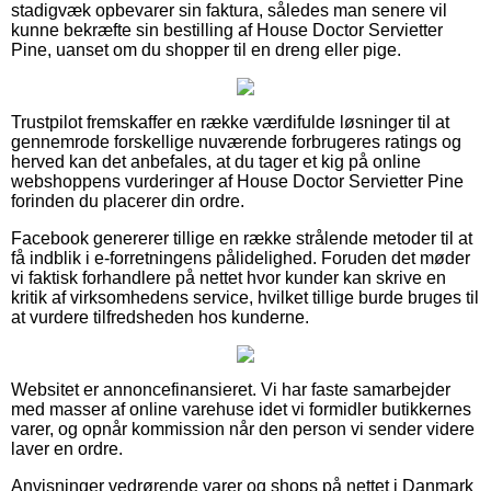
stadigvæk opbevarer sin faktura, således man senere vil
kunne bekræfte sin bestilling af House Doctor Servietter
Pine, uanset om du shopper til en dreng eller pige.
Trustpilot fremskaffer en række værdifulde løsninger til at
gennemrode forskellige nuværende forbrugeres ratings og
herved kan det anbefales, at du tager et kig på online
webshoppens vurderinger af House Doctor Servietter Pine
forinden du placerer din ordre.
Facebook genererer tillige en række strålende metoder til at
få indblik i e-forretningens pålidelighed. Foruden det møder
vi faktisk forhandlere på nettet hvor kunder kan skrive en
kritik af virksomhedens service, hvilket tillige burde bruges til
at vurdere tilfredsheden hos kunderne.
Websitet er annoncefinansieret. Vi har faste samarbejder
med masser af online varehuse idet vi formidler butikkernes
varer, og opnår kommission når den person vi sender videre
laver en ordre.
Anvisninger vedrørende varer og shops på nettet i Danmark