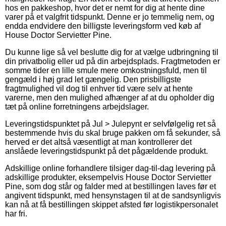
hos en pakkeshop, hvor det er nemt for dig at hente dine
varer på et valgfrit tidspunkt. Denne er jo temmelig nem, og
endda endvidere den billigste leveringsform ved køb af
House Doctor Servietter Pine.
Du kunne lige så vel beslutte dig for at vælge udbringning til
din privatbolig eller ud på din arbejdsplads. Fragtmetoden er
somme tider en lille smule mere omkostningsfuld, men til
gengæld i høj grad let gængelig. Den prisbilligste
fragtmulighed vil dog til enhver tid være selv at hente
varerne, men den mulighed afhænger af at du opholder dig
tæt på online forretningens arbejdslager.
Leveringstidspunktet på Jul > Julepynt er selvfølgelig ret så
bestemmende hvis du skal bruge pakken om få sekunder, så
herved er det altså væsentligt at man kontrollerer det
anslåede leveringstidspunkt på det pågældende produkt.
Adskillige online forhandlere tilsiger dag-til-dag levering på
adskillige produkter, eksempelvis House Doctor Servietter
Pine, som dog står og falder med at bestillingen laves før et
angivent tidspunkt, med hensynstagen til at de sandsynligvis
kan nå at få bestillingen skippet afsted før logistikpersonalet
har fri.