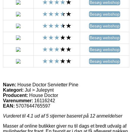
Besøg webshop
Besøg webshop
Besøg webshop
Besøg webshop
Besøg webshop
Besøg webshop
Navn:
House Doctor Servietter Pine
Kategori:
Jul > Julepynt
Producent:
House Doctor
Varenummer:
16116242
EAN:
5707644765597
Vurderet til
4.1
ud af 5 stjerner baseret på
12
anmeldelser
Masser af online butikker giver nu til dags et bredt udvalg af
muligheder for fragt. En favorit er i dag at få afleveret pakken