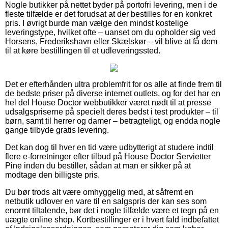
Nogle butikker på nettet byder på portofri levering, men i de
fleste tilfælde er det forudsat at der bestilles for en konkret
pris. I øvrigt burde man vælge den mindst kostelige
leveringstype, hvilket ofte – uanset om du opholder sig ved
Horsens, Frederikshavn eller Skælskør – vil blive at få dem
til at køre bestillingen til et udleveringssted.
Det er efterhånden ultra problemfrit for os alle at finde frem til
de bedste priser på diverse internet outlets, og for det har en
hel del House Doctor webbutikker været nødt til at presse
udsalgspriserne på specielt deres bedst i test produkter – til
børn, samt til herrer og damer – betragteligt, og endda nogle
gange tilbyde gratis levering.
Det kan dog til hver en tid være udbytterigt at studere indtil
flere e-forretninger efter tilbud på House Doctor Servietter
Pine inden du bestiller, sådan at man er sikker på at
modtage den billigste pris.
Du bør trods alt være omhyggelig med, at såfremt en
netbutik udlover en vare til en salgspris der kan ses som
enormt tiltalende, bør det i nogle tilfælde være et tegn på en
uægte online shop. Kortbestillinger er i hvert fald indbefattet