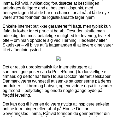
Imma, Råhvid, hvilket dog forudsætter at bestillingen
anbringes tidligere end et bestemt tidspunkt, med
hensynstagen til at de har en chance for at nå at få de nye
varer afsted forinden de logistikansatte tager hjem.
Enkelte internet butikker garanterer fri fragt, men typisk kun
ifald du køber for et præcist beløb. Desuden skulle man
udse dig den mest betalelige mulighed for levering, hvilket
ofte – om man opholder sig ved Herning, Haderslev eller
Skælskør – vil blive at få fragtmanden til at levere dine varer
til et afhentningssted.
Det er ret så uproblematisk for internetbrugere at
sammenligne priser (via fx PriceRunner) fra forskellige e-
firmaer, og derfor har flere House Doctor internet selskaber i
Danmark været tvunget til at sænke salgspriserne på deres
produkter – til børn og babyer, og endvidere også til kvinder
og mænd – betydeligt, og endda nogle gange byde på
fragtfri levering.
Det kan dog til hver en tid være nyttigt at inspicere enkelte
online forretninger efter rabat på House Doctor
Serveringsfad, Imma, Råhvid forinden du gennemfører din