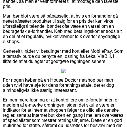
handel, så man er velinformeret til at modtage den laveste
pris.
Man bør blot være så påpasselig, at hvis en forhandler på
nettet afsætter produkter til salg for en pris der kan virke
uforståeligt tiltalende, bør det ofte være en varsel om en
bedragerisk e-forhandler. Køb med betalingskort er trods alt
en del af et regulativ, hvilket værner folk overfor snydagtige
e-shops.
Generelt tilråder vi betalinger med kort eller MobilePay. Som
alternativ burde du benytte en løsning fra f.eks. ViaBill, i
tilfælde af at du agter at godtgøre regningen senere.
Før nogen køber på en House Doctor netshop bør man
uden tvivl have øje for dens forretningsaftale, det er dog
almindeligvis ikke særlig interessant.
En nemmere løsning er at kontrollere om e-forretningen er
medlem af e-mærke ordningen, siden det skulle være en
indikator for at internet shoppen følger de officielle danske
regler, samt at internet butikken en gang i mellem overværes
af specialister som mestrer retningslinjerne. Dette er en god
mulighed for støtte, såfremt du udsættes for besvær med din