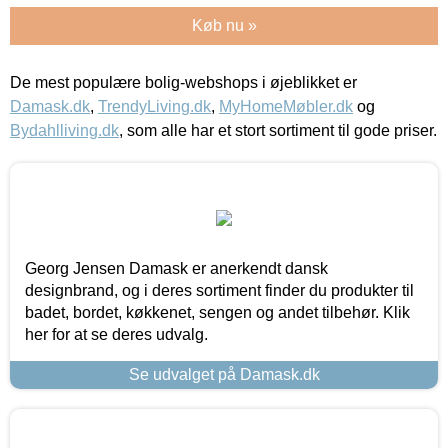
Køb nu »
De mest populære bolig-webshops i øjeblikket er
Damask.dk
,
TrendyLiving.dk
,
MyHomeMøbler.dk
og
Bydahlliving.dk
, som alle har et stort sortiment til gode priser.
Georg Jensen Damask er anerkendt dansk
designbrand, og i deres sortiment finder du produkter til
badet, bordet, køkkenet, sengen og andet tilbehør. Klik
her for at se deres udvalg.
Se udvalget på Damask.dk