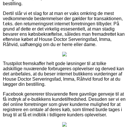
bestilling.
Dertil slår vi et slag for at man er vaks omkring de mest
vedkommende bestemmelser der gælder for transaktionen,
f.eks. den returneringsret internet forretningen tilbyder. På
grund af dette er det virkelig essesentielt, at man stadig
bevarer ens købsbekræftelse, således man fremadrettet kan
eftervise købet af House Doctor Serveringsfad, Imma,
Råhvid, uafhængig om du er herre eller dame.
Trustpilot fremskaffer helt gode løsninger til at tolke
adskillige nuværende forbrugeres oplevelser og derved kan
det anbefales, at du beser internet butikkens vurderinger af
House Doctor Serveringsfad, Imma, Råhvid forud for at du
lægger din bestilling.
Facebook genererer tilsvarende flere gavnlige genveje til at
få indtryk af e-butikkens kundetilfredshed. Desuden ser vi en
del online forretninger som giver kunderne mulighed for at
registrere en omtale af deres køb, som tilmed burde tages i
brug til at få et indblik i tidligere kunders oplevelser.