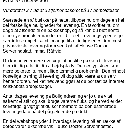
EAN:
5707644550667
Vurderet til
3.7
ud af 5 stjerner baseret på
17
anmeldelser
Størstedelen af butikker på nettet tilbyder nu om dage en hel
del forskellige muligheder for levering. En favorit er nu om
dage at afsende til en pakkeshop, og så kan du blot hente
dine nye produkter når der er tid til det. Leveringstypen er jo
særdeles simpel, samt i mange tilfælde ligeledes den mest
prisbevidste leveringsform ved køb af House Doctor
Serveringsfad, Imma, Råhvid.
Du kunne ydermere overveje at bestille pakken til levering
hjem til dig eller til din arbejdsplads. Den er typisk en tand
mere bekostelig, men tillige temmelig problemfri. Den mindst
kostelige løsning til levering vil dog altid være at du selv
henter ordren, hvilket nødvendiggør at du bor tæt på internet
selskabets arbejdslager.
Antal dages levering på Boligindretning er jo ultra vital
såfremt vi står og skal bruge varerne fluks, og herved er det
selvfølgelig vigtigt at du ser nærmere på den estimerede
leveringsdato på det pågældende produkt.
En del webshops yder 1 hverdags levering på en række af
deres varer, eksempelvis House Doctor Serveringsfad,