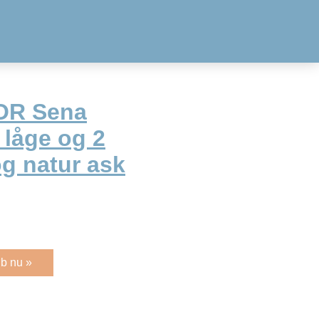
R Sena
 låge og 2
og natur ask
b nu »