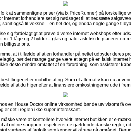
for folk at sammenligne priser (via fx PriceRunner) på forskellige 
 internet forhandlere set sig nødsaget til at nedsætte salgsvæ
r, samt også til voksne – en hel del, og endda nogle gange tilbyd
se sig fordelagtigt at prøve diverse internet webshops efter 
1 låge og 2 hylder – glas og natur ask før du placerer ordren
 billigste pris.
emme, at i tilfælde af at en forhandler på nettet udbyder deres pr
delagtig, bør det mange gange være et tegn på en falsk internet
kke desto mindre omfattet af en forordning, som assisterer købe
tbestillinger eller mobilbetaling. Som et alternativ kan du anvend
fælde af at du higer efter at finansiere omkostningerne ude i frem
er hos en House Doctor online virksomhed bør de utvivlsomt få ov
g er det i reglen ikke super interessant.
 måske være at kontrollere hvorvidt internet butikken er e-mærke 
af at online shoppen respekterer de gældende danske regler, udo
gt vurderes af fagfolk som kender vilkårene på området. Derud