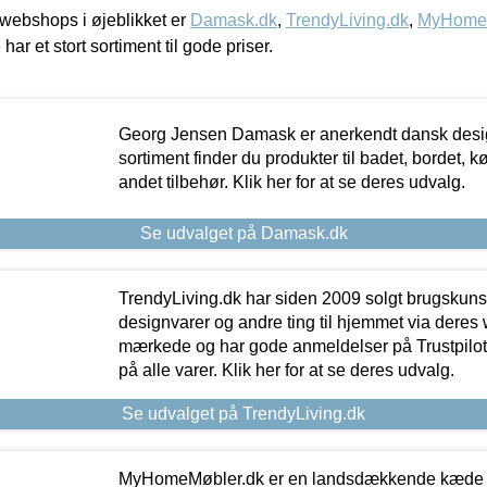
webshops i øjeblikket er
Damask.dk
,
TrendyLiving.dk
,
MyHomeM
 har et stort sortiment til gode priser.
Georg Jensen Damask er anerkendt dansk desig
sortiment finder du produkter til badet, bordet, 
andet tilbehør. Klik her for at se deres udvalg.
Se udvalget på Damask.dk
TrendyLiving.dk har siden 2009 solgt brugskunst, 
designvarer og andre ting til hjemmet via deres
mærkede og har gode anmeldelser på Trustpilot,
på alle varer. Klik her for at se deres udvalg.
Se udvalget på TrendyLiving.dk
MyHomeMøbler.dk er en landsdækkende kæde m