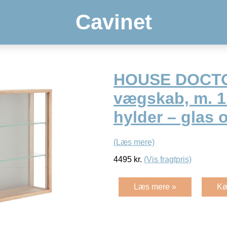
Cavinet
HOUSE DOCTO
vægskab, m. 1
hylder – glas 
(Læs mere)
4495
kr.
(Vis fragtpris)
Læs mere »
Kø