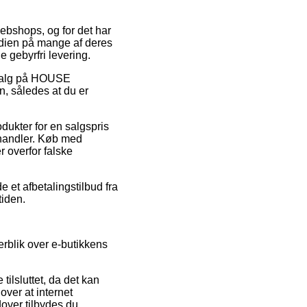
webshops, og for det har
rdien på mange af deres
e gebyrfri levering.
udsalg på HOUSE
, således at du er
odukter for en salgspris
 handler. Køb med
r overfor falske
e et afbetalingstilbud fra
tiden.
erblik over e-butikkens
tilsluttet, da det kan
ver at internet
over tilbydes du