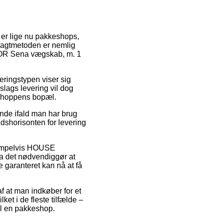
 er lige nu pakkeshops,
Fragtmetoden er nemlig
OCTOR Sena vægskab, m. 1
veringstypen viser sig
lags levering vil dog
ebshoppens bopæl.
nde ifald man har brug
idshorisonten for levering
ksempelvis HOUSE
a det nødvendiggør at
e garanteret kan nå at få
f at man indkøber for et
ket i de fleste tilfælde –
til en pakkeshop.