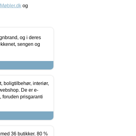
øbler.dk
og
nbrand, og i deres
køkkenet, sengen og
boligtilbehør, interiør,
 webshop. De er e-
 foruden prisgaranti
ed 36 butikker. 80 %