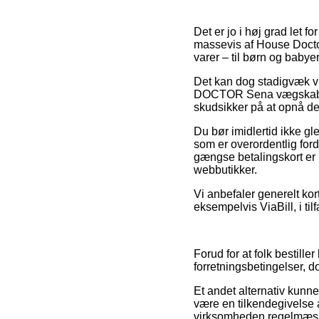
Det er jo i høj grad let 
massevis af House Doctor
varer – til børn og babye
Det kan dog stadigvæk vi
DOCTOR Sena vægskab, m. 
skudsikker på at opnå den
Du bør imidlertid ikke gl
som er overordentlig for
gængse betalingskort er i
webbutikker.
Vi anbefaler generelt kor
eksempelvis ViaBill, i til
Forud for at folk bestill
forretningsbetingelser, do
Et andet alternativ kunne
være en tilkendegivelse 
virksomheden regelmæssi