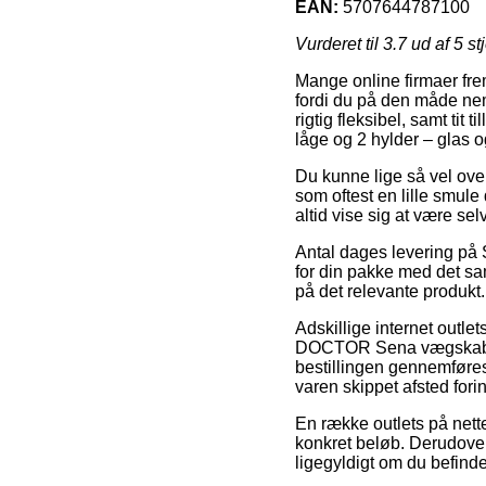
EAN:
5707644787100
Vurderet til
3.7
ud af 5 st
Mange online firmaer fre
fordi du på den måde nem
rigtig fleksibel, samt t
låge og 2 hylder – glas o
Du kunne lige så vel overv
som oftest en lille smul
altid vise sig at være s
Antal dages levering på 
for din pakke med det sam
på det relevante produkt.
Adskillige internet outl
DOCTOR Sena vægskab, m.
bestillingen gennemføres 
varen skippet afsted for
En række outlets på nette
konkret beløb. Derudover 
ligegyldigt om du befinde