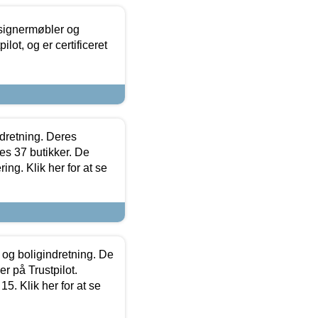
esignermøbler og
lot, og er certificeret
ndretning. Deres
s 37 butikker. De
ing. Klik her for at se
 og boligindretning. De
r på Trustpilot.
5. Klik her for at se