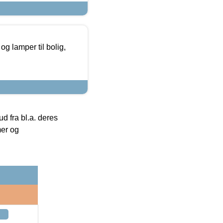
g lamper til bolig,
 fra bl.a. deres
mer og