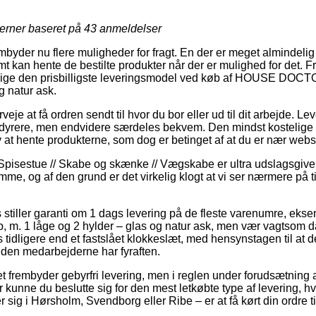
jerner baseret på
43
anmeldelser
mbyder nu flere muligheder for fragt. En der er meget almindelig
t kan hente de bestilte produkter når der er mulighed for det. 
it tillige den prisbilligste leveringsmodel ved køb af HOUSE D
g natur ask.
eje at få ordren sendt til hvor du bor eller ud til dit arbejde. Le
e dyrere, men endvidere særdeles bekvem. Den mindst kostelige s
elv at hente produkterne, som dog er betinget af at du er nær w
Spisestue // Skabe og skænke // Vægskabe er ultra udslagsgive
me, og af den grund er det virkelig klogt at vi ser nærmere på t
ets stiller garanti om 1 dags levering på de fleste varenumre, e
 1 låge og 2 hylder – glas og natur ask, men vær vagtsom d
tidligere end et fastslået klokkeslæt, med hensynstagen til at d
inden medarbejderne har fyraften.
t frembyder gebyrfri levering, men i reglen under forudsætning a
kunne du beslutte sig for den mest letkøbte type af levering, hvil
r sig i Hørsholm, Svendborg eller Ribe – er at få kørt din ordre 