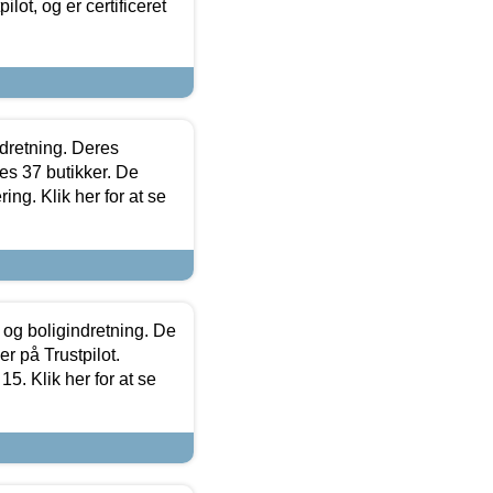
lot, og er certificeret
ndretning. Deres
s 37 butikker. De
ing. Klik her for at se
 og boligindretning. De
r på Trustpilot.
5. Klik her for at se