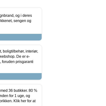
nbrand, og i deres
køkkenet, sengen og
boligtilbehør, interiør,
 webshop. De er e-
 foruden prisgaranti
ed 36 butikker. 80 %
nden for 1 uge, og
ikken. Klik her for at