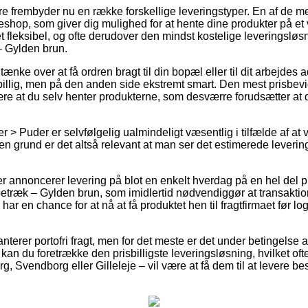
ere frembyder nu en række forskellige leveringstyper. En af de m
eshop, som giver dig mulighed for at hente dine produkter på et v
 fleksibel, og ofte derudover den mindst kostelige leveringslø
 Gylden brun.
e over at få ordren bragt til din bopæl eller til dit arbejdes a
isbillig, men på den anden side ekstremt smart. Den mest prisbevid
være at du selv henter produkterne, som desværre forudsætter at 
> Puder er selvfølgelig ualmindeligt væsentlig i tilfælde af at 
den grund er det altså relevant at man ser det estimerede leverin
ler annoncerer levering på blot en enkelt hverdag på en hel del 
ræk – Gylden brun, som imidlertid nødvendiggør at transaktion
 har en chance for at nå at få produktet hen til fragtfirmaet før 
anterer portofri fragt, men for det meste er det under betingelse a
n du foretrække den prisbilligste leveringsløsning, hvilket oft
g, Svendborg eller Gilleleje – vil være at få dem til at levere best