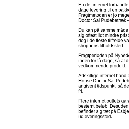
En del internet forhandl
dage levering til en pakk
Fragtmetoden er jo meget
Doctor Sai Pudebetræk –
Du kan på samme måde tænk
sig oftest lidt mindre pr
dog i de fleste tilfælde 
shoppens tilholdssted.
Fragtperioden på Nyheder 
inden for få dage, så af 
vedkommende produkt.
Adskillige internet hand
House Doctor Sai Pudebet
angivent tidspunkt, så de
fri.
Flere internet outlets gar
bestemt beløb. Desuden ka
befinder sig tæt på Esbjer
udleveringssted.