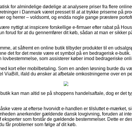
atisk for almindelige dødelige at analysere priser fra flere onlin
retninger i Danmark været presset til at at trykke priserne på pro
er og herrer – voldsomt, og endda nogle gange præstere portofri
 være nyttigt at inspicere forskellige e-firmaer efter rabat på Hou
 forud for at du gennemfører dit køb, sådan at man er sikker p
mme, at såfremt en online butik tilbyder produkter til en udsal
e det for det meste være et symbol på en bedragerisk e-butik. 
 en lovbestemmelse, som assisterer køber imod bedrageriske onli
 med kort eller mobilbetaling. Som en anden løsning burde du v
el ViaBill, ifald du ønsker at afbetale omkostningerne over en p
n butik kan man altid se på shoppens handelsaftale, dog er det ty
e være at efterse hvorvidt e-handlen er tilsluttet e-mærket, si
omheden anerkender gældende dansk lovgivning, foruden at inte
 eksperter som forstår de gældende bestemmelser. Dette er de
u får problemer som følge af dit køb.