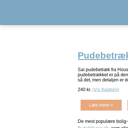
Pudebetræk
Sai pudebetræk fra House
pudebetrækket er på den 
så det, men detaljen er de
240
kr.
(Vis fragtpris)
Læs mere »
De mest populære bolig-