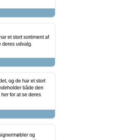
ar et stort sortiment af
e deres udvalg.
t, og de har et stort
 indeholder både den
 her for at se deres
esignermøbler og