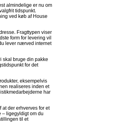
est almindelige er nu om
algfrit tidspunkt.
sning ved køb af House
dresse. Fragttypen viser
ste form for levering vil
du lever nærved internet
vi skal bruge din pakke
gstidspunkt for det
produkter, eksempelvis
en realiseres inden et
logistikmedarbejderne har
f at der erhverves for et
e – ligegyldigt om du
illingen til et