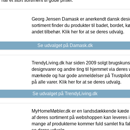
 har et stort sortiment til gode priser.
Georg Jensen Damask er anerkendt dansk desig
sortiment finder du produkter til badet, bordet, 
andet tilbehør. Klik her for at se deres udvalg.
Se udvalget på Damask.dk
TrendyLiving.dk har siden 2009 solgt brugskunst, 
designvarer og andre ting til hjemmet via deres
mærkede og har gode anmeldelser på Trustpilot,
på alle varer. Klik her for at se deres udvalg.
Se udvalget på TrendyLiving.dk
MyHomeMøbler.dk er en landsdækkende kæde m
af deres sortiment på webshoppen kan leveres i
mange af produkterne kommer fuld samlet fra fabr