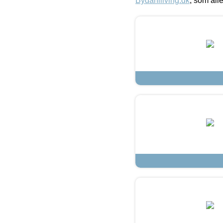
Bydahlliving.dk
, som alle