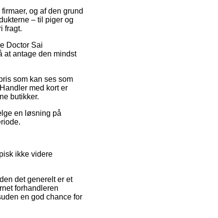
e firmaer, og af den grund
dukterne – til piger og
 fragt.
se Doctor Sai
å at antage den mindst
gspris som kan ses som
Handler med kort er
ne butikker.
ælge en løsning på
eriode.
pisk ikke videre
den det generelt er et
rnet forhandleren
suden en god chance for