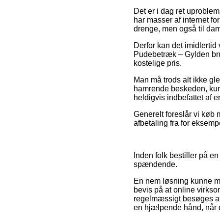
Det er i dag ret uproblem
har masser af internet for
drenge, men også til dam
Derfor kan det imidlertid
Pudebetræk – Gylden brun
kostelige pris.
Man må trods alt ikke gle
hamrende beskeden, kunn
heldigvis indbefattet af
Generelt foreslår vi køb
afbetaling fra for eksemp
Inden folk bestiller på e
spændende.
En nem løsning kunne måsk
bevis på at online virks
regelmæssigt besøges af
en hjælpende hånd, når d