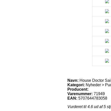
Navn:
House Doctor Sai
Kategori:
Nyheder > Pu
Producent:
Varenummer:
71949
EAN:
5707644783058
Vurderet til
4.6
ud af 5 st