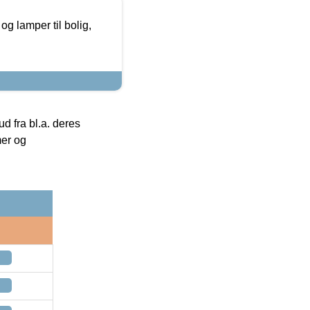
g lamper til bolig,
 fra bl.a. deres
mer og