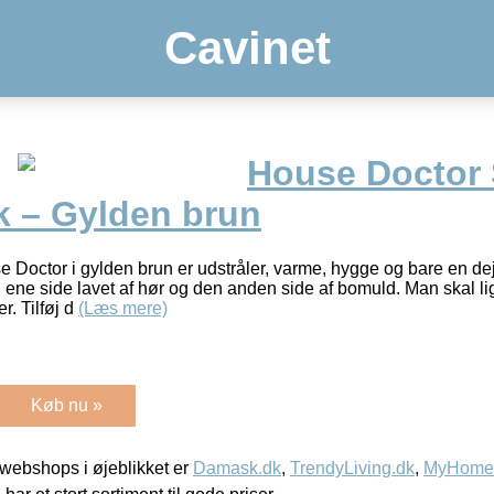
Cavinet
House Doctor 
 – Gylden brun
 Doctor i gylden brun er udstråler, varme, hygge og bare en dej
ene side lavet af hør og den anden side af bomuld. Man skal lige
r. Tilføj d
(Læs mere)
Køb nu »
webshops i øjeblikket er
Damask.dk
,
TrendyLiving.dk
,
MyHomeM