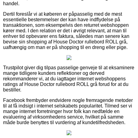
handel.
Dertil foreslår vi at køberen er påpasselig med de mest
essentielle bestemmelser der kan have indflydelse på
transaktionen, som eksempelvis den returret webshoppen
kører med. I den relation er det i øvrigt relevant, at man til
enhver tid opbevarer ens faktura, således man senere kan
bevise sin shopping af House Doctor rullebord ROLL grå,
uafhængig om man er på shopping til en dreng eller pige.
Trustpilot giver dig tilpas passelige genveje til at eksaminere
mange tidligere kunders reflektioner og derved
rekommanderer vi, at du iagttager internet webshoppens
ratings af House Doctor rullebord ROLL grå forud for at du
bestiller.
Facebook frembyder endvidere nogle fremragende metoder
til at få indsigt i internet selskabets popularitet. Tilmed ser vi
mange internet forretninger hvor folk kan nedfælde en
evaluering af virksomhedens service, hvilket på samme
måde burde benyttes til vurdering af kundetilfredsheden.