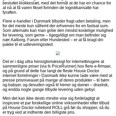
besluttet klokkeslæt, med det formål at de har en chance for
at nå at få varen fikset forinden de logistikansatte har
fyraften.
Flere e-handler i Danmark tilbyder fragt uden betaling, men
for det meste kun såfremt der erhverves for en fastsat sum.
Som alternativ kan man gribe den mindst kostelige mulighed
for levering, som gerne – ligegyldigt om man befinder sig
nær Aalborg, Farum eller Hundested – er at få bragt din
pakke til et udleveringssted.
Det er i dag ultra hensigtsmæssigt for internetbrugere at
sammenligne priser (via fx PriceRunner) hos flere e-firmaer,
og på grund af dette har langt de fleste House Doctor
internet forretninger i Danmark ikke kunne lade være med at
presse prisniveauet på mange af deres produkter – til børn
og babyer, og desuden også til herrer og damer – drastisk,
og endda nogle gange tilbyde levering uden gebyr.
Men det kan ikke desto mindre vise sig fordelagtigt at
inspicere et par forskellige online virksomheder efter tilbud
på House Doctor rullebord ROLL grå før du shopper, så du
er tryg ved at indhente den billigste pris.