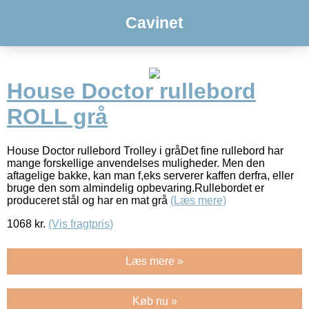
Cavinet
House Doctor rullebord
ROLL grå
House Doctor rullebord Trolley i gråDet fine rullebord har
mange forskellige anvendelses muligheder. Men den
aftagelige bakke, kan man f,eks serverer kaffen derfra, eller
bruge den som almindelig opbevaring.Rullebordet er
produceret stål og har en mat grå
(Læs mere)
1068
kr.
(Vis fragtpris)
Læs mere »
Køb nu »