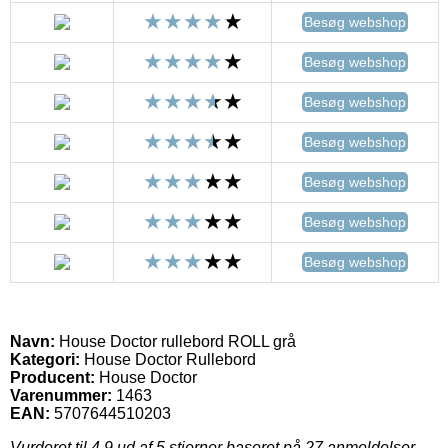
Besøg webshop
Besøg webshop
Besøg webshop
Besøg webshop
Besøg webshop
Besøg webshop
Besøg webshop
Navn:
House Doctor rullebord ROLL grå
Kategori:
House Doctor Rullebord
Producent:
House Doctor
Varenummer:
1463
EAN:
5707644510203
Vurderet til
4.9
ud af 5 stjerner baseret på
27
anmeldelser