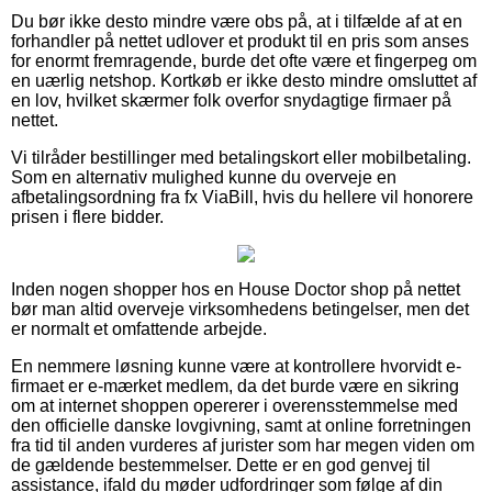
Du bør ikke desto mindre være obs på, at i tilfælde af at en
forhandler på nettet udlover et produkt til en pris som anses
for enormt fremragende, burde det ofte være et fingerpeg om
en uærlig netshop. Kortkøb er ikke desto mindre omsluttet af
en lov, hvilket skærmer folk overfor snydagtige firmaer på
nettet.
Vi tilråder bestillinger med betalingskort eller mobilbetaling.
Som en alternativ mulighed kunne du overveje en
afbetalingsordning fra fx ViaBill, hvis du hellere vil honorere
prisen i flere bidder.
Inden nogen shopper hos en House Doctor shop på nettet
bør man altid overveje virksomhedens betingelser, men det
er normalt et omfattende arbejde.
En nemmere løsning kunne være at kontrollere hvorvidt e-
firmaet er e-mærket medlem, da det burde være en sikring
om at internet shoppen opererer i overensstemmelse med
den officielle danske lovgivning, samt at online forretningen
fra tid til anden vurderes af jurister som har megen viden om
de gældende bestemmelser. Dette er en god genvej til
assistance, ifald du møder udfordringer som følge af din