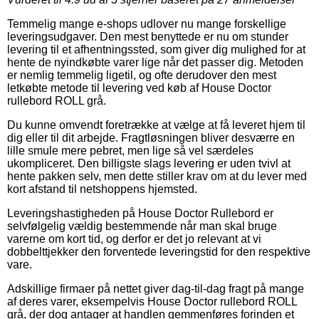
Temmelig mange e-shops udlover nu mange forskellige
leveringsudgaver. Den mest benyttede er nu om stunder
levering til et afhentningssted, som giver dig mulighed for at
hente de nyindkøbte varer lige når det passer dig. Metoden
er nemlig temmelig ligetil, og ofte derudover den mest
letkøbte metode til levering ved køb af House Doctor
rullebord ROLL grå.
Du kunne omvendt foretrække at vælge at få leveret hjem til
dig eller til dit arbejde. Fragtløsningen bliver desværre en
lille smule mere pebret, men lige så vel særdeles
ukompliceret. Den billigste slags levering er uden tvivl at
hente pakken selv, men dette stiller krav om at du lever med
kort afstand til netshoppens hjemsted.
Leveringshastigheden på House Doctor Rullebord er
selvfølgelig vældig bestemmende når man skal bruge
varerne om kort tid, og derfor er det jo relevant at vi
dobbelttjekker den forventede leveringstid for den respektive
vare.
Adskillige firmaer på nettet giver dag-til-dag fragt på mange
af deres varer, eksempelvis House Doctor rullebord ROLL
grå, der dog antager at handlen gemmenføres forinden et