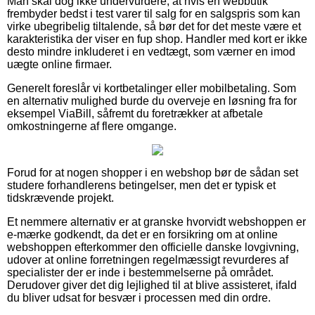
Man skal dog ikke undervurdere, at hvis en webbutik
frembyder bedst i test varer til salg for en salgspris som kan
virke ubegribelig tiltalende, så bør det for det meste være et
karakteristika der viser en fup shop. Handler med kort er ikke
desto mindre inkluderet i en vedtægt, som værner en imod
uægte online firmaer.
Generelt foreslår vi kortbetalinger eller mobilbetaling. Som
en alternativ mulighed burde du overveje en løsning fra for
eksempel ViaBill, såfremt du foretrækker at afbetale
omkostningerne af flere omgange.
Forud for at nogen shopper i en webshop bør de sådan set
studere forhandlerens betingelser, men det er typisk et
tidskrævende projekt.
Et nemmere alternativ er at granske hvorvidt webshoppen er
e-mærke godkendt, da det er en forsikring om at online
webshoppen efterkommer den officielle danske lovgivning,
udover at online forretningen regelmæssigt revurderes af
specialister der er inde i bestemmelserne på området.
Derudover giver det dig lejlighed til at blive assisteret, ifald
du bliver udsat for besvær i processen med din ordre.