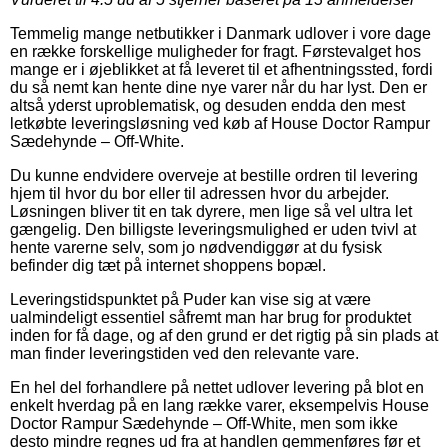
Temmelig mange netbutikker i Danmark udlover i vore dage
en række forskellige muligheder for fragt. Førstevalget hos
mange er i øjeblikket at få leveret til et afhentningssted, fordi
du så nemt kan hente dine nye varer når du har lyst. Den er
altså yderst uproblematisk, og desuden endda den mest
letkøbte leveringsløsning ved køb af House Doctor Rampur
Sædehynde – Off-White.
Du kunne endvidere overveje at bestille ordren til levering
hjem til hvor du bor eller til adressen hvor du arbejder.
Løsningen bliver tit en tak dyrere, men lige så vel ultra let
gængelig. Den billigste leveringsmulighed er uden tvivl at
hente varerne selv, som jo nødvendiggør at du fysisk
befinder dig tæt på internet shoppens bopæl.
Leveringstidspunktet på Puder kan vise sig at være
ualmindeligt essentiel såfremt man har brug for produktet
inden for få dage, og af den grund er det rigtig på sin plads at
man finder leveringstiden ved den relevante vare.
En hel del forhandlere på nettet udlover levering på blot en
enkelt hverdag på en lang række varer, eksempelvis House
Doctor Rampur Sædehynde – Off-White, men som ikke
desto mindre regnes ud fra at handlen gemmenføres før et