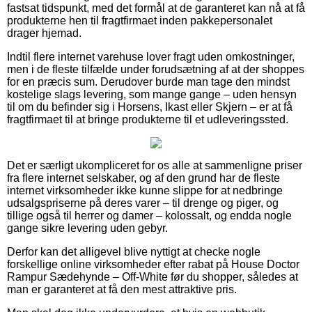
fastsat tidspunkt, med det formål at de garanteret kan nå at få
produkterne hen til fragtfirmaet inden pakkepersonalet
drager hjemad.
Indtil flere internet varehuse lover fragt uden omkostninger,
men i de fleste tilfælde under forudsætning af at der shoppes
for en præcis sum. Derudover burde man tage den mindst
kostelige slags levering, som mange gange – uden hensyn
til om du befinder sig i Horsens, Ikast eller Skjern – er at få
fragtfirmaet til at bringe produkterne til et udleveringssted.
Det er særligt ukompliceret for os alle at sammenligne priser
fra flere internet selskaber, og af den grund har de fleste
internet virksomheder ikke kunne slippe for at nedbringe
udsalgspriserne på deres varer – til drenge og piger, og
tillige også til herrer og damer – kolossalt, og endda nogle
gange sikre levering uden gebyr.
Derfor kan det alligevel blive nyttigt at checke nogle
forskellige online virksomheder efter rabat på House Doctor
Rampur Sædehynde – Off-White før du shopper, således at
man er garanteret at få den mest attraktive pris.