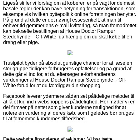
Ligeså stiller vi forslag om at køberen er på vagt for de mest
basale regler der kan have betydning for transaktionen, som
eksempelvis hvilken byttepolitik online forretningen benytter.
På grund af dette er det i øvrigt essesentielt, at man til
enhver tid gemmer ens e-mail kvittering, så man fremadrettet
kan bekræfte bestillingen af House Doctor Rampur
Sædehynde – Off-White, uafhængig om du skal købe til en
dreng eller pige.
Trustpilot byder på absolut gunstige chancer for at læse en
stor gruppe tidligere forbrugeres opfattelser og på grund af
dette går vi ind for, at du eftersøger e-forhandlerens
vurderinger af House Doctor Rampur Sædehynde – Off-
White forud for at du færdiggør din shopping.
Facebook leverer ydermere sådan set pålidelige metoder til
at få et kig ind i webshoppens pålidelighed. Her møder vi en
del firmaer på nettet som giver kunderne mulighed for at
notere en vurdering af deres køb, som ligeledes bør bruges
til at fornemme kundernes tilfredshed.
Dette website finansieres af reklamer. Vi har tætte