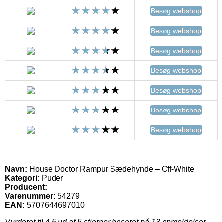
Besøg webshop
Besøg webshop
Besøg webshop
Besøg webshop
Besøg webshop
Besøg webshop
Besøg webshop
Navn:
House Doctor Rampur Sædehynde – Off-White
Kategori:
Puder
Producent:
Varenummer:
54279
EAN:
5707644697010
Vurderet til
4.5
ud af 5 stjerner baseret på
13
anmeldelser