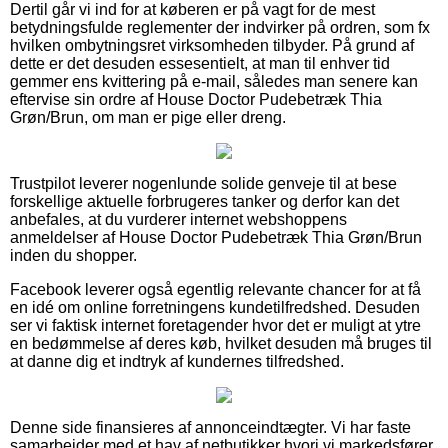
Dertil går vi ind for at køberen er på vagt for de mest
betydningsfulde reglementer der indvirker på ordren, som fx
hvilken ombytningsret virksomheden tilbyder. På grund af
dette er det desuden essesentielt, at man til enhver tid
gemmer ens kvittering på e-mail, således man senere kan
eftervise sin ordre af House Doctor Pudebetræk Thia
Grøn/Brun, om man er pige eller dreng.
Trustpilot leverer nogenlunde solide genveje til at bese
forskellige aktuelle forbrugeres tanker og derfor kan det
anbefales, at du vurderer internet webshoppens
anmeldelser af House Doctor Pudebetræk Thia Grøn/Brun
inden du shopper.
Facebook leverer også egentlig relevante chancer for at få
en idé om online forretningens kundetilfredshed. Desuden
ser vi faktisk internet foretagender hvor det er muligt at ytre
en bedømmelse af deres køb, hvilket desuden må bruges til
at danne dig et indtryk af kundernes tilfredshed.
Denne side finansieres af annonceindtægter. Vi har faste
samarbejder med et hav af netbutikker hvori vi markedsfører