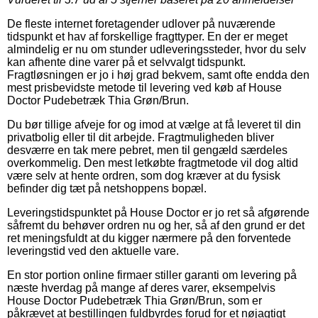
De fleste internet foretagender udlover på nuværende
tidspunkt et hav af forskellige fragttyper. En der er meget
almindelig er nu om stunder udleveringssteder, hvor du selv
kan afhente dine varer på et selvvalgt tidspunkt.
Fragtløsningen er jo i høj grad bekvem, samt ofte endda den
mest prisbevidste metode til levering ved køb af House
Doctor Pudebetræk Thia Grøn/Brun.
Du bør tillige afveje for og imod at vælge at få leveret til din
privatbolig eller til dit arbejde. Fragtmuligheden bliver
desværre en tak mere pebret, men til gengæld særdeles
overkommelig. Den mest letkøbte fragtmetode vil dog altid
være selv at hente ordren, som dog kræver at du fysisk
befinder dig tæt på netshoppens bopæl.
Leveringstidspunktet på House Doctor er jo ret så afgørende
såfremt du behøver ordren nu og her, så af den grund er det
ret meningsfuldt at du kigger nærmere på den forventede
leveringstid ved den aktuelle vare.
En stor portion online firmaer stiller garanti om levering på
næste hverdag på mange af deres varer, eksempelvis
House Doctor Pudebetræk Thia Grøn/Brun, som er
påkrævet at bestillingen fuldbyrdes forud for et nøjagtigt