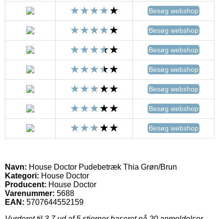
Besøg webshop
Besøg webshop
Besøg webshop
Besøg webshop
Besøg webshop
Besøg webshop
Besøg webshop
Navn:
House Doctor Pudebetræk Thia Grøn/Brun
Kategori:
House Doctor
Producent:
House Doctor
Varenummer:
5688
EAN:
5707644552159
Vurderet til
3.7
ud af 5 stjerner baseret på
20
anmeldelser