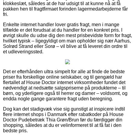
klokkeslæt, således at de har udsigt til at kunne nå at få
pakken hen til fragtfirmaet forinden lagermedarbejderne får
fri.
Enkelte internet handler lover gratis fragt, men i mange
tilfælde er det forudsat at du handler for en konkret pris. I
øvrigt skulle du udse dig den mest prisbevidste form for fragt,
hvilket typisk – ligegyldigt om man opholder sig nær Aarhus,
Solrød Strand eller Sorø – vil blive at få leveret din ordre til
et udleveringssted.
Det er efterhånden ultra simpelt for alle at finde de bedste
priser fra forskellige online selskaber, og til gengæld har
flertallet af House Doctor internet virksomheder fundet det
nødvendigt at nedsætte salgspriserne på produkterne – til
børn, og yderligere også til herrer og damer – voldsomt, og
endda nogle gange garantere fragt uden beregning.
Dog kan det stadigvæk vise sig gunstigt at inspicere indtil
flere internet shops i Danmark efter rabatkoder på House
Doctor Pudebetræk Thia Grøn/Brun før du færdiggør din
shopping, således at du er velinformeret til at få fat i den
bedste pris.