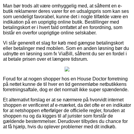
Man bør trods alt være omhyggelig med, at såfremt en e-
butik reklamerer deres varer for en udsalgspris som kan ses
som uendeligt favorabel, kunne det i nogle tilfælde være en
indikation på en uoprigtig online butik. Bestillinger med
betalingskort er i hvert fald omfattet af en forordning, som
bistår en overfor uoprigtige online selskaber.
Vi slår generelt et slag for køb med gængse betalingskort
eller betalinger med mobilen. Som en anden løsning bør du
udnytte en løsning som fx ViaBill, såfremt du ser en fordel i
at betale prisen over et længere tidsrum.
Forud for at nogen shopper hos en House Doctor forretning
på nettet kunne de til hver en tid gennemløbe netbutikkens
forretningsaftale, dog er det normalt ikke super spændende.
Et alternativt forslag er at se nærmere på hvorvidt internet
shoppen er verificeret af e-mærket, da det ofte er en indikator
for at netshoppen efterfølger de officielle regler, foruden at
shoppen nu og da kigges til af jurister som forstår de
gældende bestemmelser. Derudover tilbydes du chance for
at få hjælp, hvis du oplever problemer med dit indkøb.