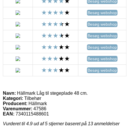
Besøg webshop
Besøg webshop
Besøg webshop
Besøg webshop
Besøg webshop
Besøg webshop
Besøg webshop
Navn:
Hällmark Låg til stegeplade 48 cm.
Kategori:
Tilbehør
Producent:
Hällmark
Varenummer:
47586
EAN:
7340115488601
Vurderet til
4.9
ud af 5 stjerner baseret på
13
anmeldelser