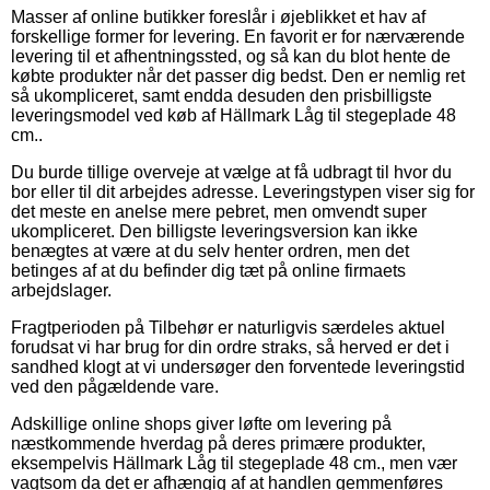
Masser af online butikker foreslår i øjeblikket et hav af
forskellige former for levering. En favorit er for nærværende
levering til et afhentningssted, og så kan du blot hente de
købte produkter når det passer dig bedst. Den er nemlig ret
så ukompliceret, samt endda desuden den prisbilligste
leveringsmodel ved køb af Hällmark Låg til stegeplade 48
cm..
Du burde tillige overveje at vælge at få udbragt til hvor du
bor eller til dit arbejdes adresse. Leveringstypen viser sig for
det meste en anelse mere pebret, men omvendt super
ukompliceret. Den billigste leveringsversion kan ikke
benægtes at være at du selv henter ordren, men det
betinges af at du befinder dig tæt på online firmaets
arbejdslager.
Fragtperioden på Tilbehør er naturligvis særdeles aktuel
forudsat vi har brug for din ordre straks, så herved er det i
sandhed klogt at vi undersøger den forventede leveringstid
ved den pågældende vare.
Adskillige online shops giver løfte om levering på
næstkommende hverdag på deres primære produkter,
eksempelvis Hällmark Låg til stegeplade 48 cm., men vær
vagtsom da det er afhængig af at handlen gemmenføres