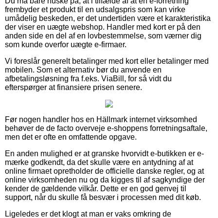
Du må bare huske på, at i tilfælde af at en e-forretning
frembyder et produkt til en udsalgspris som kan virke
umådelig beskeden, er det undertiden være et karakteristika
der viser en uægte webshop. Handler med kort er på den
anden side en del af en lovbestemmelse, som værner dig
som kunde overfor uægte e-firmaer.
Vi foreslår generelt betalinger med kort eller betalinger med
mobilen. Som et alternativ bør du anvende en
afbetalingsløsning fra f.eks. ViaBill, for så vidt du
efterspørger at finansiere prisen senere.
Før nogen handler hos en Hällmark internet virksomhed
behøver de de facto overveje e-shoppens forretningsaftale,
men det er ofte en omfattende opgave.
En anden mulighed er at granske hvorvidt e-butikken er e-
mærke godkendt, da det skulle være en antydning af at
online firmaet opretholder de officielle danske regler, og at
online virksomheden nu og da kigges til af sagkyndige der
kender de gældende vilkår. Dette er en god genvej til
support, når du skulle få besvær i processen med dit køb.
Ligeledes er det klogt at man er vaks omkring de