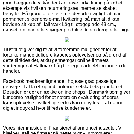
grundlæggende vilkår der kan have indvirkning på købet,
eksempelvis hvilken returneringsret internet selskabet
benytter. På grund af dette er det desuden vigtigt, at man
permanent sikrer ens e-mail kvittering, så man altid kan
bevidne sit køb af Hällmark Låg til stegeplade 48 cm.,
uanset om man efterspørger produkter til en dreng eller pige.
Trustpilot giver dig relativt fornemme muligheder for at
fortolke mange tidligere køberes oplevelser og på grund af
dette tilrådes det, at du gennemgår online firmaets
vurderinger af Hällmark Låg til stegeplade 48 cm. inden du
handler.
Facebook medfører lignende i højeste grad passelige
genveje til at få et kig ind i internet selskabets popularitet.
Desuden er der en række online shops i Danmark som giver
kunderne mulighed for at notere en evaluering af deres
købsoplevelse, hvilket ligeledes kan udnyttes til at danne
dig et indtryk af hvor tilfredse kunderne er.
Vores hjemmeside er finansieret af annonceindtægter. Vi
hjælper utallige firmaer på nettet hvor vi promoverer