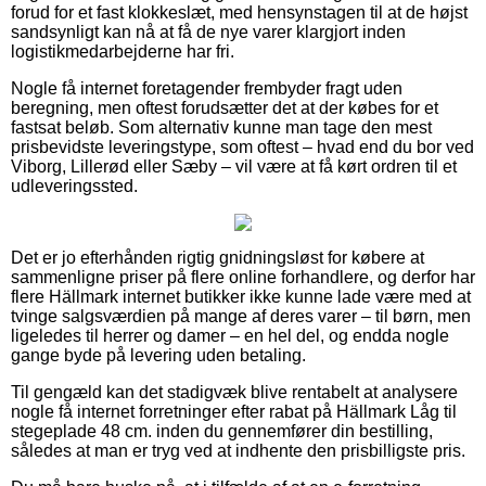
forud for et fast klokkeslæt, med hensynstagen til at de højst
sandsynligt kan nå at få de nye varer klargjort inden
logistikmedarbejderne har fri.
Nogle få internet foretagender frembyder fragt uden
beregning, men oftest forudsætter det at der købes for et
fastsat beløb. Som alternativ kunne man tage den mest
prisbevidste leveringstype, som oftest – hvad end du bor ved
Viborg, Lillerød eller Sæby – vil være at få kørt ordren til et
udleveringssted.
Det er jo efterhånden rigtig gnidningsløst for købere at
sammenligne priser på flere online forhandlere, og derfor har
flere Hällmark internet butikker ikke kunne lade være med at
tvinge salgsværdien på mange af deres varer – til børn, men
ligeledes til herrer og damer – en hel del, og endda nogle
gange byde på levering uden betaling.
Til gengæld kan det stadigvæk blive rentabelt at analysere
nogle få internet forretninger efter rabat på Hällmark Låg til
stegeplade 48 cm. inden du gennemfører din bestilling,
således at man er tryg ved at indhente den prisbilligste pris.