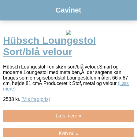
Cavinet
Hübsch Loungestol
Sort/blå velour
Hübsch Loungestol i en skøn sort/blå velour.Smart og
moderne Loungestol med metalben,Â der sagtens kan
bruges som en spisebordstol.Loungestolen måler: 66 x 67
cm, højde 81 cmÂ Produceret i: Stof, metal og velour
(Læs
mere)
2538
kr.
(Vis fragtpris)
Læs mere »
Køb nu »