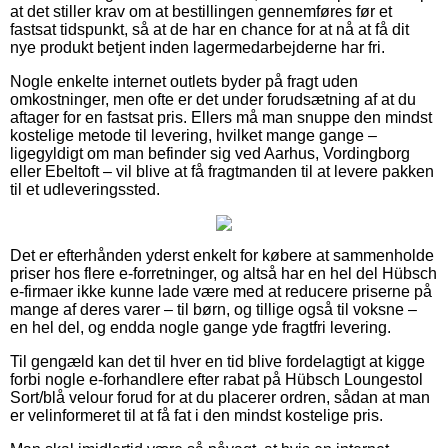
at det stiller krav om at bestillingen gennemføres før et
fastsat tidspunkt, så at de har en chance for at nå at få dit
nye produkt betjent inden lagermedarbejderne har fri.
Nogle enkelte internet outlets byder på fragt uden
omkostninger, men ofte er det under forudsætning af at du
aftager for en fastsat pris. Ellers må man snuppe den mindst
kostelige metode til levering, hvilket mange gange –
ligegyldigt om man befinder sig ved Aarhus, Vordingborg
eller Ebeltoft – vil blive at få fragtmanden til at levere pakken
til et udleveringssted.
Det er efterhånden yderst enkelt for købere at sammenholde
priser hos flere e-forretninger, og altså har en hel del Hübsch
e-firmaer ikke kunne lade være med at reducere priserne på
mange af deres varer – til børn, og tillige også til voksne –
en hel del, og endda nogle gange yde fragtfri levering.
Til gengæld kan det til hver en tid blive fordelagtigt at kigge
forbi nogle e-forhandlere efter rabat på Hübsch Loungestol
Sort/blå velour forud for at du placerer ordren, sådan at man
er velinformeret til at få fat i den mindst kostelige pris.