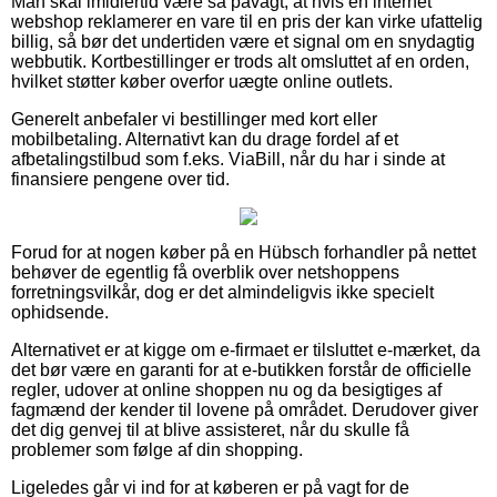
Man skal imidlertid være så påvagt, at hvis en internet
webshop reklamerer en vare til en pris der kan virke ufattelig
billig, så bør det undertiden være et signal om en snydagtig
webbutik. Kortbestillinger er trods alt omsluttet af en orden,
hvilket støtter køber overfor uægte online outlets.
Generelt anbefaler vi bestillinger med kort eller
mobilbetaling. Alternativt kan du drage fordel af et
afbetalingstilbud som f.eks. ViaBill, når du har i sinde at
finansiere pengene over tid.
Forud for at nogen køber på en Hübsch forhandler på nettet
behøver de egentlig få overblik over netshoppens
forretningsvilkår, dog er det almindeligvis ikke specielt
ophidsende.
Alternativet er at kigge om e-firmaet er tilsluttet e-mærket, da
det bør være en garanti for at e-butikken forstår de officielle
regler, udover at online shoppen nu og da besigtiges af
fagmænd der kender til lovene på området. Derudover giver
det dig genvej til at blive assisteret, når du skulle få
problemer som følge af din shopping.
Ligeledes går vi ind for at køberen er på vagt for de