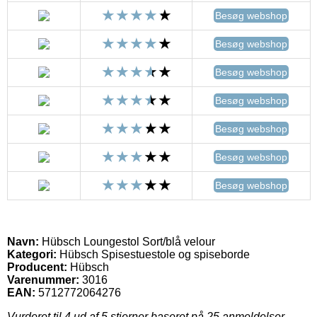
Besøg webshop
Besøg webshop
Besøg webshop
Besøg webshop
Besøg webshop
Besøg webshop
Besøg webshop
Navn:
Hübsch Loungestol Sort/blå velour
Kategori:
Hübsch Spisestuestole og spiseborde
Producent:
Hübsch
Varenummer:
3016
EAN:
5712772064276
Vurderet til
4
ud af 5 stjerner baseret på
25
anmeldelser