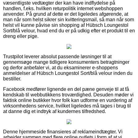
væsentligste vedtægter der kan have indflydelse på
handlen, f.eks. hvilken returpolitik internet webshoppen
anvender. På grund af dette er det ligeledes afgørende, at
man når som helst sikrer sin kvitteringsmail, så man når som
helst vil kunne påvise sin shopping af Hübsch Loungestol
Sort/blå velour, hvad end du er på udkig efter et produkt til en
dreng eller pige.
Trustpilot leverer absolut passende løsninger til at
gennemsøge mange tidligere konsumenters betragtninger
og derfor anbefaler vi, at du eksaminerer e-shoppens
anmeldelser af Hübsch Loungestol Sort/blå velour inden du
bestiller.
Facebook medfører lignende en del pæne genveje til at få
kendskab til webbutikkens troværdighed. Desuden møder vi
faktisk online butikker hvor folk kan udforme en vurdering af
virksomhedens service, hvilket ligeledes må tages i brug til
at danne dig et indtryk af kundernes tilfredshed.
Denne hjemmeside finansieres af reklameindtægter. Vi
arbejder sammen med flere online outlets i form af at vi