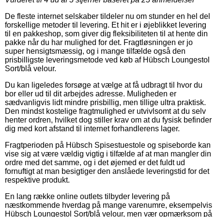
De fleste internet selskaber tildeler nu om stunder en hel del
forskellige metoder til levering. Et hit er i øjeblikket levering
til en pakkeshop, som giver dig fleksibiliteten til at hente din
pakke når du har mulighed for det. Fragtløsningen er jo
super hensigtsmæssig, og i mange tilfælde også den
prisbilligste leveringsmetode ved køb af Hübsch Loungestol
Sort/blå velour.
Du kan ligeledes forsøge at vælge at få udbragt til hvor du
bor eller ud til dit arbejdes adresse. Muligheden er
sædvanligvis lidt mindre prisbillig, men tillige ultra praktisk.
Den mindst kostelige fragtmulighed er utvivlsomt at du selv
henter ordren, hvilket dog stiller krav om at du fysisk befinder
dig med kort afstand til internet forhandlerens lager.
Fragtperioden på Hübsch Spisestuestole og spiseborde kan
vise sig at være vældig vigtig i tilfælde af at man mangler din
ordre med det samme, og i det øjemed er det fuldt ud
fornuftigt at man besigtiger den anslåede leveringstid for det
respektive produkt.
En lang række online outlets tilbyder levering på
næstkommende hverdag på mange varenumre, eksempelvis
Hübsch Loungestol Sort/blå velour, men vær opmærksom på