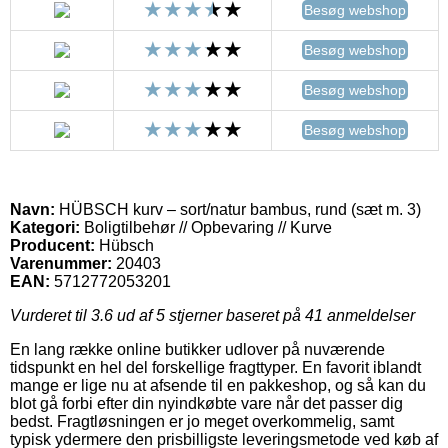
Besøg webshop
Besøg webshop
Besøg webshop
Besøg webshop
Navn:
HÜBSCH kurv – sort/natur bambus, rund (sæt m. 3)
Kategori:
Boligtilbehør // Opbevaring // Kurve
Producent:
Hübsch
Varenummer:
20403
EAN:
5712772053201
Vurderet til
3.6
ud af 5 stjerner baseret på
41
anmeldelser
En lang række online butikker udlover på nuværende
tidspunkt en hel del forskellige fragttyper. En favorit iblandt
mange er lige nu at afsende til en pakkeshop, og så kan du
blot gå forbi efter din nyindkøbte vare når det passer dig
bedst. Fragtløsningen er jo meget overkommelig, samt
typisk ydermere den prisbilligste leveringsmetode ved køb af