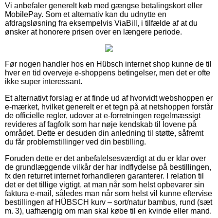
Vi anbefaler generelt køb med gængse betalingskort eller
MobilePay. Som et alternativ kan du udnytte en
afdragsløsning fra eksempelvis ViaBill, i tilfælde af at du
ønsker at honorere prisen over en længere periode.
Før nogen handler hos en Hübsch internet shop kunne de til
hver en tid overveje e-shoppens betingelser, men det er ofte
ikke super interessant.
Et alternativt forslag er at finde ud af hvorvidt webshoppen er
e-mærket, hvilket generelt er et tegn på at netshoppen forstår
de officielle regler, udover at e-forretningen regelmæssigt
revideres af fagfolk som har nøje kendskab til lovene på
området. Dette er desuden din anledning til støtte, såfremt
du får problemstillinger ved din bestilling.
Foruden dette er det anbefalelsesværdigt at du er klar over
de grundlæggende vilkår der har indflydelse på bestillingen,
fx den returret internet forhandleren garanterer. I relation til
det er det tillige vigtigt, at man når som helst opbevarer sin
faktura e-mail, således man når som helst vil kunne eftervise
bestillingen af HÜBSCH kurv – sort/natur bambus, rund (sæt
m. 3), uafhængig om man skal købe til en kvinde eller mand.