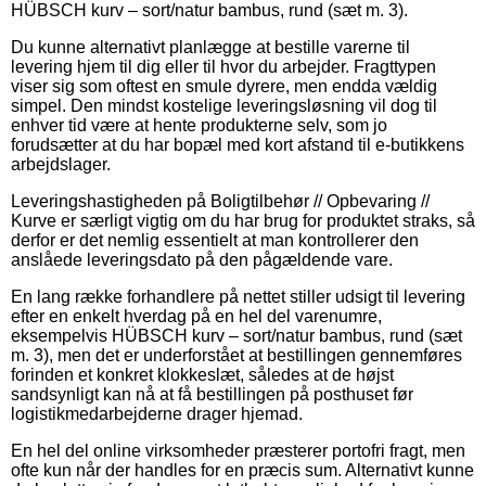
HÜBSCH kurv – sort/natur bambus, rund (sæt m. 3).
Du kunne alternativt planlægge at bestille varerne til
levering hjem til dig eller til hvor du arbejder. Fragttypen
viser sig som oftest en smule dyrere, men endda vældig
simpel. Den mindst kostelige leveringsløsning vil dog til
enhver tid være at hente produkterne selv, som jo
forudsætter at du har bopæl med kort afstand til e-butikkens
arbejdslager.
Leveringshastigheden på Boligtilbehør // Opbevaring //
Kurve er særligt vigtig om du har brug for produktet straks, så
derfor er det nemlig essentielt at man kontrollerer den
anslåede leveringsdato på den pågældende vare.
En lang række forhandlere på nettet stiller udsigt til levering
efter en enkelt hverdag på en hel del varenumre,
eksempelvis HÜBSCH kurv – sort/natur bambus, rund (sæt
m. 3), men det er underforstået at bestillingen gennemføres
forinden et konkret klokkeslæt, således at de højst
sandsynligt kan nå at få bestillingen på posthuset før
logistikmedarbejderne drager hjemad.
En hel del online virksomheder præsterer portofri fragt, men
ofte kun når der handles for en præcis sum. Alternativt kunne