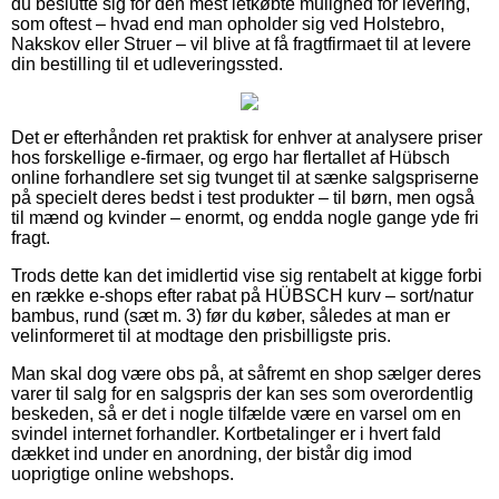
du beslutte sig for den mest letkøbte mulighed for levering,
som oftest – hvad end man opholder sig ved Holstebro,
Nakskov eller Struer – vil blive at få fragtfirmaet til at levere
din bestilling til et udleveringssted.
Det er efterhånden ret praktisk for enhver at analysere priser
hos forskellige e-firmaer, og ergo har flertallet af Hübsch
online forhandlere set sig tvunget til at sænke salgspriserne
på specielt deres bedst i test produkter – til børn, men også
til mænd og kvinder – enormt, og endda nogle gange yde fri
fragt.
Trods dette kan det imidlertid vise sig rentabelt at kigge forbi
en række e-shops efter rabat på HÜBSCH kurv – sort/natur
bambus, rund (sæt m. 3) før du køber, således at man er
velinformeret til at modtage den prisbilligste pris.
Man skal dog være obs på, at såfremt en shop sælger deres
varer til salg for en salgspris der kan ses som overordentlig
beskeden, så er det i nogle tilfælde være en varsel om en
svindel internet forhandler. Kortbetalinger er i hvert fald
dækket ind under en anordning, der bistår dig imod
uoprigtige online webshops.