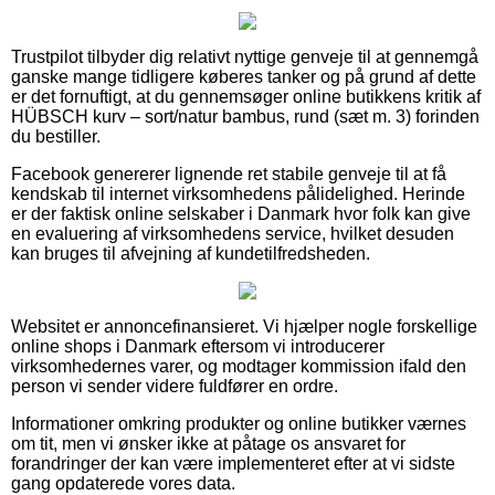
Trustpilot tilbyder dig relativt nyttige genveje til at gennemgå
ganske mange tidligere køberes tanker og på grund af dette
er det fornuftigt, at du gennemsøger online butikkens kritik af
HÜBSCH kurv – sort/natur bambus, rund (sæt m. 3) forinden
du bestiller.
Facebook genererer lignende ret stabile genveje til at få
kendskab til internet virksomhedens pålidelighed. Herinde
er der faktisk online selskaber i Danmark hvor folk kan give
en evaluering af virksomhedens service, hvilket desuden
kan bruges til afvejning af kundetilfredsheden.
Websitet er annoncefinansieret. Vi hjælper nogle forskellige
online shops i Danmark eftersom vi introducerer
virksomhedernes varer, og modtager kommission ifald den
person vi sender videre fuldfører en ordre.
Informationer omkring produkter og online butikker værnes
om tit, men vi ønsker ikke at påtage os ansvaret for
forandringer der kan være implementeret efter at vi sidste
gang opdaterede vores data.