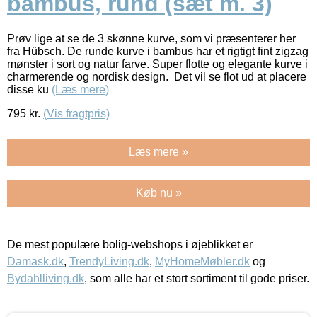
bambus, rund (sæt m. 3)
Prøv lige at se de 3 skønne kurve, som vi præsenterer her
fra Hübsch. De runde kurve i bambus har et rigtigt fint zigzag
mønster i sort og natur farve. Super flotte og elegante kurve i
charmerende og nordisk design. Det vil se flot ud at placere
disse ku
(Læs mere)
795
kr.
(Vis fragtpris)
Læs mere »
Køb nu »
De mest populære bolig-webshops i øjeblikket er
Damask.dk
,
TrendyLiving.dk
,
MyHomeMøbler.dk
og
Bydahlliving.dk
, som alle har et stort sortiment til gode priser.