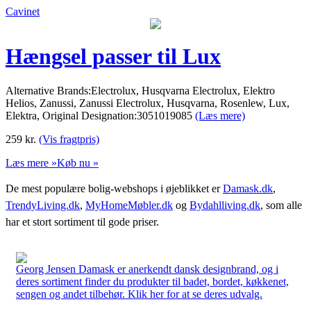
Cavinet
Hængsel passer til Lux
Alternative Brands:Electrolux, Husqvarna Electrolux, Elektro
Helios, Zanussi, Zanussi Electrolux, Husqvarna, Rosenlew, Lux,
Elektra, Original Designation:3051019085
(Læs mere)
259
kr.
(Vis fragtpris)
Læs mere »
Køb nu »
De mest populære bolig-webshops i øjeblikket er
Damask.dk
,
TrendyLiving.dk
,
MyHomeMøbler.dk
og
Bydahlliving.dk
, som alle
har et stort sortiment til gode priser.
Georg Jensen Damask er anerkendt dansk designbrand, og i
deres sortiment finder du produkter til badet, bordet, køkkenet,
sengen og andet tilbehør. Klik her for at se deres udvalg.