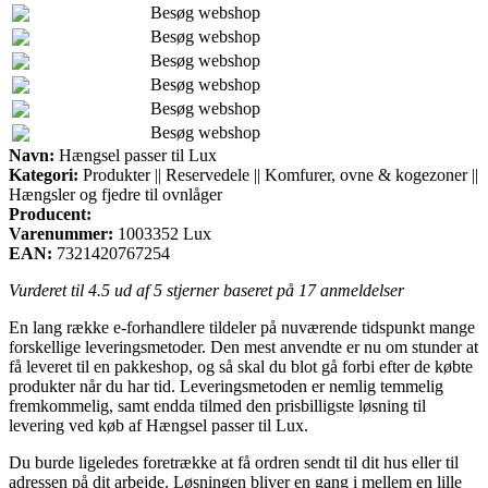
Besøg webshop
Besøg webshop
Besøg webshop
Besøg webshop
Besøg webshop
Besøg webshop
Navn:
Hængsel passer til Lux
Kategori:
Produkter || Reservedele || Komfurer, ovne & kogezoner ||
Hængsler og fjedre til ovnlåger
Producent:
Varenummer:
1003352 Lux
EAN:
7321420767254
Vurderet til
4.5
ud af 5 stjerner baseret på
17
anmeldelser
En lang række e-forhandlere tildeler på nuværende tidspunkt mange
forskellige leveringsmetoder. Den mest anvendte er nu om stunder at
få leveret til en pakkeshop, og så skal du blot gå forbi efter de købte
produkter når du har tid. Leveringsmetoden er nemlig temmelig
fremkommelig, samt endda tilmed den prisbilligste løsning til
levering ved køb af Hængsel passer til Lux.
Du burde ligeledes foretrække at få ordren sendt til dit hus eller til
adressen på dit arbejde. Løsningen bliver en gang i mellem en lille