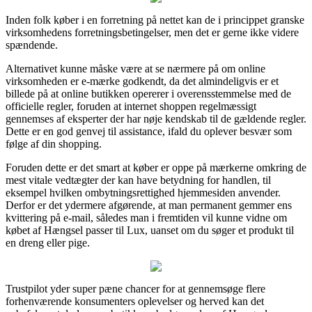
Inden folk køber i en forretning på nettet kan de i princippet granske
virksomhedens forretningsbetingelser, men det er gerne ikke videre
spændende.
Alternativet kunne måske være at se nærmere på om online
virksomheden er e-mærke godkendt, da det almindeligvis er et
billede på at online butikken opererer i overensstemmelse med de
officielle regler, foruden at internet shoppen regelmæssigt
gennemses af eksperter der har nøje kendskab til de gældende regler.
Dette er en god genvej til assistance, ifald du oplever besvær som
følge af din shopping.
Foruden dette er det smart at køber er oppe på mærkerne omkring de
mest vitale vedtægter der kan have betydning for handlen, til
eksempel hvilken ombytningsrettighed hjemmesiden anvender.
Derfor er det ydermere afgørende, at man permanent gemmer ens
kvittering på e-mail, således man i fremtiden vil kunne vidne om
købet af Hængsel passer til Lux, uanset om du søger et produkt til
en dreng eller pige.
Trustpilot yder super pæne chancer for at gennemsøge flere
forhenværende konsumenters oplevelser og herved kan det