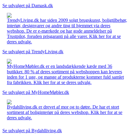
Se udvalget på Damask.dk
TrendyLiving.dk har siden 2009 solgt brugskunst, boligtilbehør,
interiør, designvarer og andre ting til hjemmet via deres
webshop. De er e-mærkede og har gode anmeldelser på
Trustpilot, foruden prisgaranti på alle varer. Klik her for at se
deres udvalg.
Se udvalget på TrendyLiving.dk
MyHomeMøbler.dk er en landsdækkende kæde med 36
butikker. 80 % af deres sortiment på webshoppen kan leveres
inden for 1 uge, og mange af produkterne kommer fuld samlet
fra fabrikken. Klik her for at se deres udvalg.
Se udvalget på MyHomeMøbler.dk
Bydahlliving.dk er drevet af mor og to døtre. De har et stort
sortiment af boliginteriør på deres webshop. Klik her for at se
deres udvalg.
Se udvalget på Bydahlliving.dk