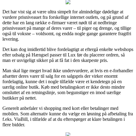
Det har vist sig at være ultra simpelt for almindelige dødelige at
vurdere prisniveauet fra forskellige internet outlets, og på grund af
dette har en lang række e-firmaer været nødt til at nedbringe
prisniveauet på mange af deres varer – til piger og drenge, og tillige
også til voksne – voldsomt, og endda nogle gange garantere fragtfri
levering.
Det kan dog imidlertid blive fordelagtigt at eftergå enkelte webshops
efter udsalg på Hængsel passer til Lux før du placerer ordren, så
man er usvigeligt sikker på at få fat i den skarpeste pris.
Man skal lige meget hvad ikke undervurdere, at hvis en e-forhandler
afsætter deres varer til salg for en salgspris der virker enormt
fordelagtig, kunne det i nogle tilfælde være et kendetegn på en
uærlig online butik. Køb med betalingskort er ikke desto mindre
omsluttet af en retningslinje, som begunstiger en imod uærlige
butikker på nettet.
Generelt anbefaler vi shopping med kort eller betalinger med
mobilen. Som alternativ kunne du vælge en løsning på afbetaling fra
f.eks. ViaBill, i tilfælde af at du efterspørger at klare betalingen i
flere bidder.