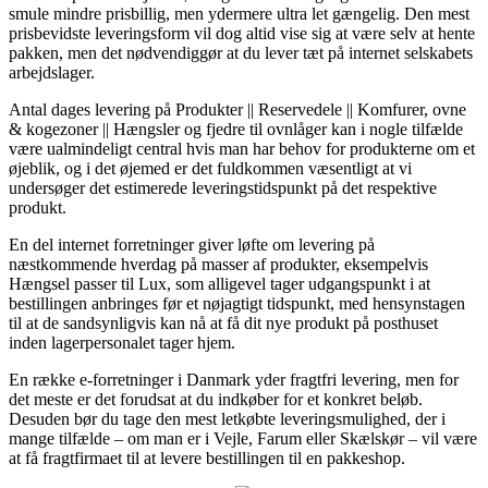
smule mindre prisbillig, men ydermere ultra let gængelig. Den mest
prisbevidste leveringsform vil dog altid vise sig at være selv at hente
pakken, men det nødvendiggør at du lever tæt på internet selskabets
arbejdslager.
Antal dages levering på Produkter || Reservedele || Komfurer, ovne
& kogezoner || Hængsler og fjedre til ovnlåger kan i nogle tilfælde
være ualmindeligt central hvis man har behov for produkterne om et
øjeblik, og i det øjemed er det fuldkommen væsentligt at vi
undersøger det estimerede leveringstidspunkt på det respektive
produkt.
En del internet forretninger giver løfte om levering på
næstkommende hverdag på masser af produkter, eksempelvis
Hængsel passer til Lux, som alligevel tager udgangspunkt i at
bestillingen anbringes før et nøjagtigt tidspunkt, med hensynstagen
til at de sandsynligvis kan nå at få dit nye produkt på posthuset
inden lagerpersonalet tager hjem.
En række e-forretninger i Danmark yder fragtfri levering, men for
det meste er det forudsat at du indkøber for et konkret beløb.
Desuden bør du tage den mest letkøbte leveringsmulighed, der i
mange tilfælde – om man er i Vejle, Farum eller Skælskør – vil være
at få fragtfirmaet til at levere bestillingen til en pakkeshop.