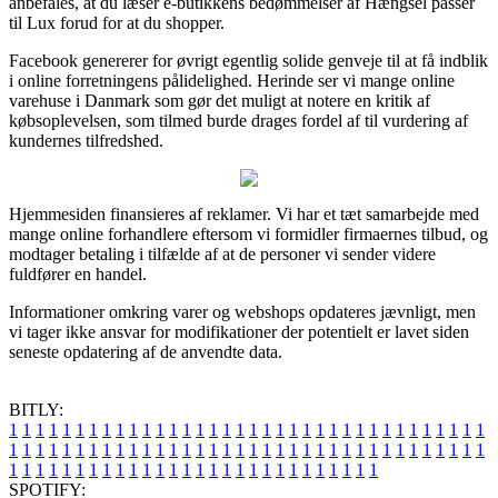
anbefales, at du læser e-butikkens bedømmelser af Hængsel passer
til Lux forud for at du shopper.
Facebook genererer for øvrigt egentlig solide genveje til at få indblik
i online forretningens pålidelighed. Herinde ser vi mange online
varehuse i Danmark som gør det muligt at notere en kritik af
købsoplevelsen, som tilmed burde drages fordel af til vurdering af
kundernes tilfredshed.
Hjemmesiden finansieres af reklamer. Vi har et tæt samarbejde med
mange online forhandlere eftersom vi formidler firmaernes tilbud, og
modtager betaling i tilfælde af at de personer vi sender videre
fuldfører en handel.
Informationer omkring varer og webshops opdateres jævnligt, men
vi tager ikke ansvar for modifikationer der potentielt er lavet siden
seneste opdatering af de anvendte data.
BITLY:
1
1
1
1
1
1
1
1
1
1
1
1
1
1
1
1
1
1
1
1
1
1
1
1
1
1
1
1
1
1
1
1
1
1
1
1
1
1
1
1
1
1
1
1
1
1
1
1
1
1
1
1
1
1
1
1
1
1
1
1
1
1
1
1
1
1
1
1
1
1
1
1
1
1
1
1
1
1
1
1
1
1
1
1
1
1
1
1
1
1
1
1
1
1
1
1
1
1
1
1
SPOTIFY: