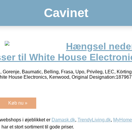
Cavinet
Hængsel nede
ser til White House Electroni
 Gorenje, Baumatic, Belling, Frasa, Upo, Privileg, LEC, Körtin
 White House Electronics, Kenwood, Original Designation:18796
Køb nu »
webshops i øjeblikket er
Damask.dk
,
TrendyLiving.dk
,
MyHomeM
 har et stort sortiment til gode priser.