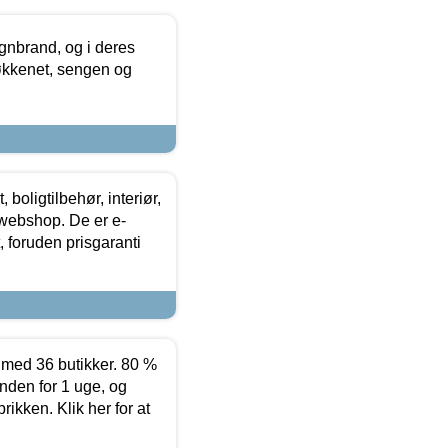
nbrand, og i deres
køkkenet, sengen og
boligtilbehør, interiør,
 webshop. De er e-
 foruden prisgaranti
ed 36 butikker. 80 %
nden for 1 uge, og
ikken. Klik her for at