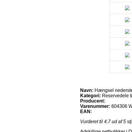
Navn:
Hængsel nederste 
Kategori:
Reservedele ti
Producent:
Varenummer:
604306 Wh
EAN:
Vurderet til
4.7
ud af 5 st
Adskillige netbutikker i 