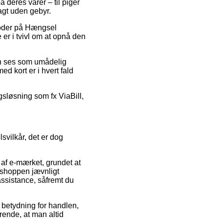
 deres varer – til piger
agt uden gebyr.
koder på Hængsel
 er i tvivl om at opnå den
an ses som umådelig
ed kort er i hvert fald
gsløsning som fx ViaBill,
vilkår, det er dog
 af e-mærket, grundet at
e shoppen jævnligt
assistance, såfremt du
betydning for handlen,
ørende, at man altid