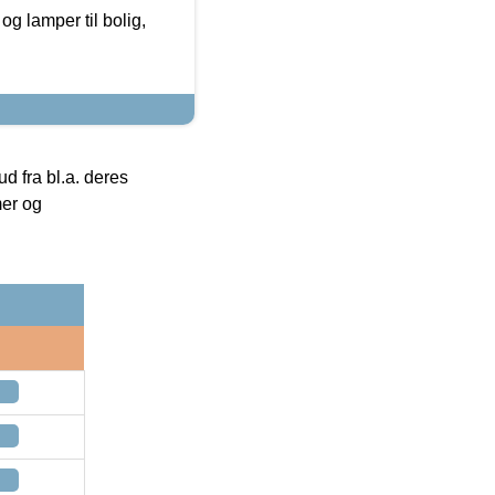
g lamper til bolig,
 fra bl.a. deres
mer og