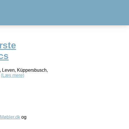
rste
cs
g, Leven, Küppersbusch,
7
(Læs mere)
øbler.dk
og