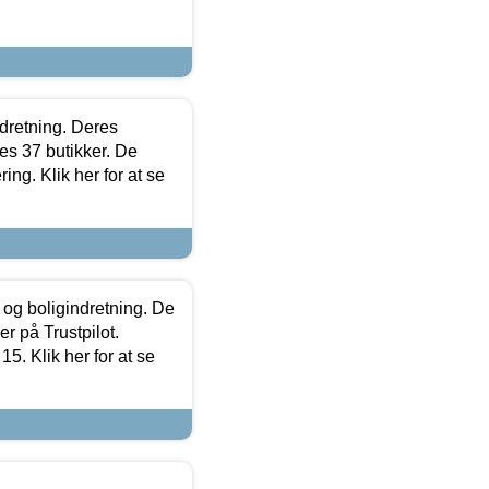
ndretning. Deres
s 37 butikker. De
ing. Klik her for at se
 og boligindretning. De
r på Trustpilot.
5. Klik her for at se