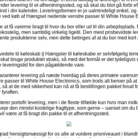
der levering til et afhentningssted, og så skal du blot gå forbi e
ind i din kalender. Leveringsformen er jo ualmindeligt enkel, og
 ved køb af Hængsel nederste venstre passer til White House E
t få varerne bragt til hvor du bor eller ud til din arbejdsplads.
kostelig, men samtidig virkelig ligetil. Den mest prisbevidste le
 hente produkterne selv, men dette betinges af at du bor med kort
edele til køleskab || Hængsler til køleskabe er selvfølgelig te
g skal bruge produktet straks, så med det formål er det tydeligvi
e leveringstid for den pågældende vare.
 garanterer levering på næste hverdag på deres primære varenu
 passer til White House Electronics, som trods alt beroer på at
, så at de med sikkerhed kan nå at få bestillingen pakket forud fo
fyraften.
er portofri levering, men i de fleste tilfælde kun hvis man indk
je den mindst kostelige fragttype, som gerne – uanset om du b
il være at få bragt din pakke til et afhentningssted.
grad hensigtsmæssigt for os alle at vurdere prisniveauet i blandt f