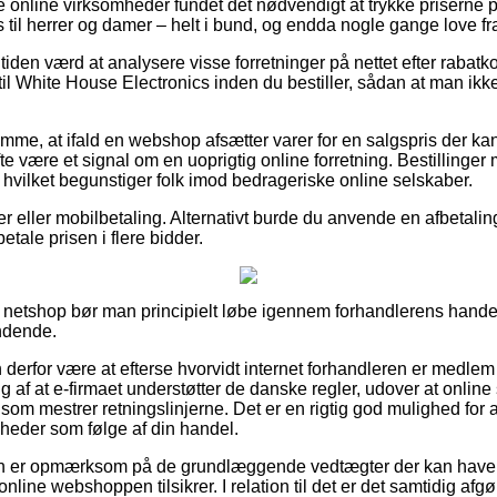
online virksomheder fundet det nødvendigt at trykke priserne på
 til herrer og damer – helt i bund, og endda nogle gange love fr
den værd at analysere visse forretninger på nettet efter rabat
il White House Electronics inden du bestiller, sådan at man ikke
emme, at ifald en webshop afsætter varer for en salgspris der k
e være et signal om en uoprigtig online forretning. Bestillinger m
 hvilket begunstiger folk imod bedrageriske online selskaber.
er eller mobilbetaling. Alternativt burde du anvende en afbetalin
betale prisen i flere bidder.
 netshop bør man principielt løbe igennem forhandlerens handels
ndende.
erfor være at efterse hvorvidt internet forhandleren er medlem
 af at e-firmaet understøtter de danske regler, udover at onlin
som mestrer retningslinjerne. Det er en rigtig god mulighed for 
gheder som følge af din handel.
unden er opmærksom på de grundlæggende vedtægter der kan have 
online webshoppen tilsikrer. I relation til det er det samtidig afg