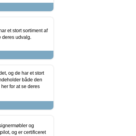
ar et stort sortiment af
e deres udvalg.
t, og de har et stort
 indeholder både den
 her for at se deres
esignermøbler og
lot, og er certificeret