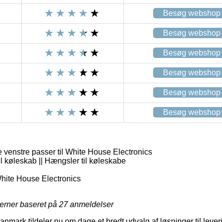
Besøg webshop
Besøg webshop
Besøg webshop
Besøg webshop
Besøg webshop
Besøg webshop
venstre passer til White House Electronics
l køleskab || Hængsler til køleskabe
ite House Electronics
jerner baseret på
27
anmeldelser
Danmark tildeler nu om dage et bredt udvalg af løsninger til leve