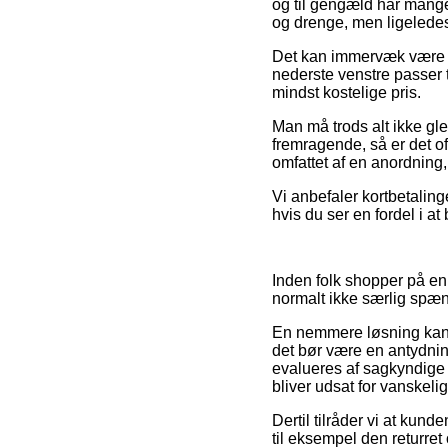
og til gengæld har mange 
og drenge, men ligeledes
Det kan immervæk være ti
nederste venstre passer t
mindst kostelige pris.
Man må trods alt ikke gl
fremragende, så er det oft
omfattet af en anordning,
Vi anbefaler kortbetaling
hvis du ser en fordel i at 
Inden folk shopper på en
normalt ikke særlig spæ
En nemmere løsning kan d
det bør være en antydning
evalueres af sagkyndige 
bliver udsat for vanskeli
Dertil tilråder vi at k
til eksempel den returret 