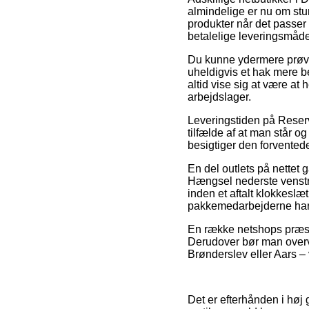
almindelige er nu om stun
produkter når det passer 
betalelige leveringsmåde
Du kunne ydermere prøve a
uheldigvis et hak mere be
altid vise sig at være at
arbejdslager.
Leveringstiden på Reserv
tilfælde af at man står o
besigtiger den forvented
En del outlets på nettet
Hængsel nederste venstre
inden et aftalt klokkeslæt
pakkemedarbejderne har 
En række netshops præster
Derudover bør man overve
Brønderslev eller Aars – v
Det er efterhånden i høj 