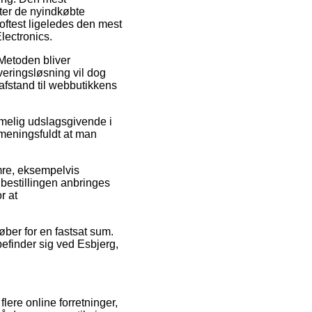
fter de nyindkøbte
 oftest ligeledes den mest
lectronics.
 Metoden bliver
veringsløsning vil dog
 afstand til webbutikkens
mmelig udslagsgivende i
s meningsfuldt at man
mre, eksempelvis
 bestillingen anbringes
r at
øber for en fastsat sum.
efinder sig ved Esbjerg,
lere online forretninger,