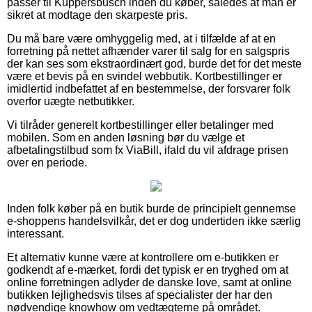
passer til Küppersbusch inden du køber, således at man er
sikret at modtage den skarpeste pris.
Du må bare være omhyggelig med, at i tilfælde af at en
forretning på nettet afhænder varer til salg for en salgspris
der kan ses som ekstraordinært god, burde det for det meste
være et bevis på en svindel webbutik. Kortbestillinger er
imidlertid indbefattet af en bestemmelse, der forsvarer folk
overfor uægte netbutikker.
Vi tilråder generelt kortbestillinger eller betalinger med
mobilen. Som en anden løsning bør du vælge et
afbetalingstilbud som fx ViaBill, ifald du vil afdrage prisen
over en periode.
Inden folk køber på en butik burde de principielt gennemse
e-shoppens handelsvilkår, det er dog undertiden ikke særlig
interessant.
Et alternativ kunne være at kontrollere om e-butikken er
godkendt af e-mærket, fordi det typisk er en tryghed om at
online forretningen adlyder de danske love, samt at online
butikken lejlighedsvis tilses af specialister der har den
nødvendige knowhow om vedtægterne på området.