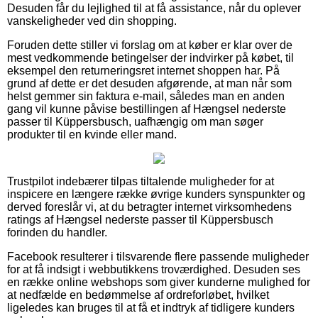
Desuden får du lejlighed til at få assistance, når du oplever
vanskeligheder ved din shopping.
Foruden dette stiller vi forslag om at køber er klar over de
mest vedkommende betingelser der indvirker på købet, til
eksempel den returneringsret internet shoppen har. På
grund af dette er det desuden afgørende, at man når som
helst gemmer sin faktura e-mail, således man en anden
gang vil kunne påvise bestillingen af Hængsel nederste
passer til Küppersbusch, uafhængig om man søger
produkter til en kvinde eller mand.
Trustpilot indebærer tilpas tiltalende muligheder for at
inspicere en længere række øvrige kunders synspunkter og
derved foreslår vi, at du betragter internet virksomhedens
ratings af Hængsel nederste passer til Küppersbusch
forinden du handler.
Facebook resulterer i tilsvarende flere passende muligheder
for at få indsigt i webbutikkens troværdighed. Desuden ses
en række online webshops som giver kunderne mulighed for
at nedfælde en bedømmelse af ordreforløbet, hvilket
ligeledes kan bruges til at få et indtryk af tidligere kunders