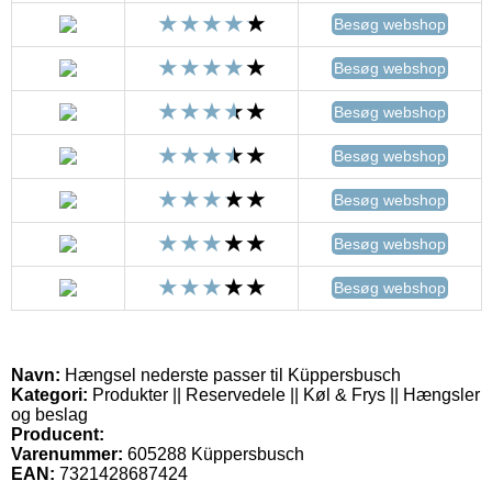
Besøg webshop
Besøg webshop
Besøg webshop
Besøg webshop
Besøg webshop
Besøg webshop
Besøg webshop
Navn:
Hængsel nederste passer til Küppersbusch
Kategori:
Produkter || Reservedele || Køl & Frys || Hængsler
og beslag
Producent:
Varenummer:
605288 Küppersbusch
EAN:
7321428687424