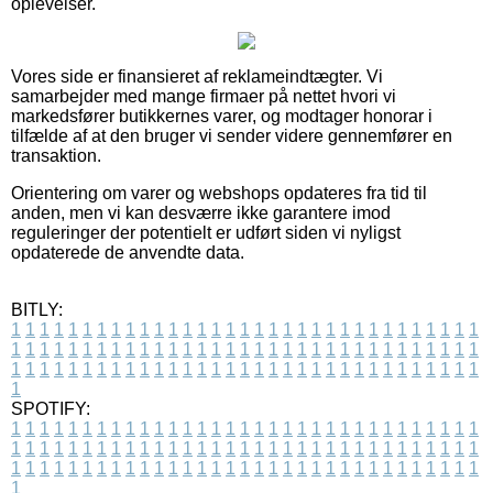
oplevelser.
Vores side er finansieret af reklameindtægter. Vi
samarbejder med mange firmaer på nettet hvori vi
markedsfører butikkernes varer, og modtager honorar i
tilfælde af at den bruger vi sender videre gennemfører en
transaktion.
Orientering om varer og webshops opdateres fra tid til
anden, men vi kan desværre ikke garantere imod
reguleringer der potentielt er udført siden vi nyligst
opdaterede de anvendte data.
BITLY:
1
1
1
1
1
1
1
1
1
1
1
1
1
1
1
1
1
1
1
1
1
1
1
1
1
1
1
1
1
1
1
1
1
1
1
1
1
1
1
1
1
1
1
1
1
1
1
1
1
1
1
1
1
1
1
1
1
1
1
1
1
1
1
1
1
1
1
1
1
1
1
1
1
1
1
1
1
1
1
1
1
1
1
1
1
1
1
1
1
1
1
1
1
1
1
1
1
1
1
1
SPOTIFY:
1
1
1
1
1
1
1
1
1
1
1
1
1
1
1
1
1
1
1
1
1
1
1
1
1
1
1
1
1
1
1
1
1
1
1
1
1
1
1
1
1
1
1
1
1
1
1
1
1
1
1
1
1
1
1
1
1
1
1
1
1
1
1
1
1
1
1
1
1
1
1
1
1
1
1
1
1
1
1
1
1
1
1
1
1
1
1
1
1
1
1
1
1
1
1
1
1
1
1
1