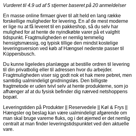
Vurderet til
4.9
ud af 5 stjerner baseret på
20
anmeldelser
En masse online firmaer giver til alt held en lang række
forskellige muligheder for levering. En af de mest moderne
er lige nu at få leveret til en pakkeshop, så du selv har
mulighed for at hente de nyindkøbte varer på et valgfrit
tidspunkt. Fragtmuligheden er nemlig temmelig
hensigtsmæssig, og typisk tillige den mindst kostelige
leveringsversion ved køb af Hængsel nederste passer til
Küppersbusch.
Du kunne ligeledes planlægge at bestille ordren til levering
til din privatbolig eller til adressen hvor du arbejder.
Fragtmuligheden viser sig godt nok et hak mere pebret, men
samtidig ualmindeligt gnidningsløs. Den billigste
fragtmetode er uden tvivl selv at hente produkterne, som jo
afhænger af at du fysisk befinder dig nærved netshoppens
bopæl.
Leveringstiden på Produkter || Reservedele || Køl & Frys ||
Hængsler og beslag kan være ualmindeligt afgørende om
man skal bruge varerne fluks, og i det øjemed er det nemlig
centralt at man finder leveringstidspunktet ved den aktuelle
vare.