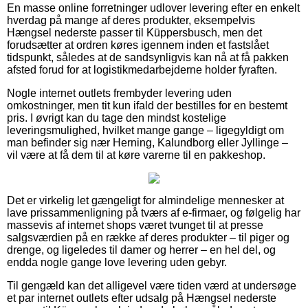
En masse online forretninger udlover levering efter en enkelt
hverdag på mange af deres produkter, eksempelvis
Hængsel nederste passer til Küppersbusch, men det
forudsætter at ordren køres igennem inden et fastslået
tidspunkt, således at de sandsynligvis kan nå at få pakken
afsted forud for at logistikmedarbejderne holder fyraften.
Nogle internet outlets frembyder levering uden
omkostninger, men tit kun ifald der bestilles for en bestemt
pris. I øvrigt kan du tage den mindst kostelige
leveringsmulighed, hvilket mange gange – ligegyldigt om
man befinder sig nær Herning, Kalundborg eller Jyllinge –
vil være at få dem til at køre varerne til en pakkeshop.
Det er virkelig let gængeligt for almindelige mennesker at
lave prissammenligning på tværs af e-firmaer, og følgelig har
massevis af internet shops været tvunget til at presse
salgsværdien på en række af deres produkter – til piger og
drenge, og ligeledes til damer og herrer – en hel del, og
endda nogle gange love levering uden gebyr.
Til gengæld kan det alligevel være tiden værd at undersøge
et par internet outlets efter udsalg på Hængsel nederste